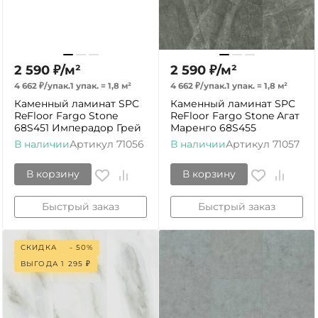
2 590
₽
/
м²
2 590
₽
/
м²
4 662
₽
/
упак.
1 упак.
=
1,8
м²
4 662
₽
/
упак.
1 упак.
=
1,8
м²
Каменный ламинат SPC
Каменный ламинат SPC
ReFloor Fargo Stone
ReFloor Fargo Stone Агат
68S451 Имперадор Грей
Маренго 68S455
В наличии
Артикул
71056
В наличии
Артикул
71057
В корзину
В корзину
Быстрый заказ
Быстрый заказ
СКИДКА
- 50%
ВЫГОДА
1 295
₽