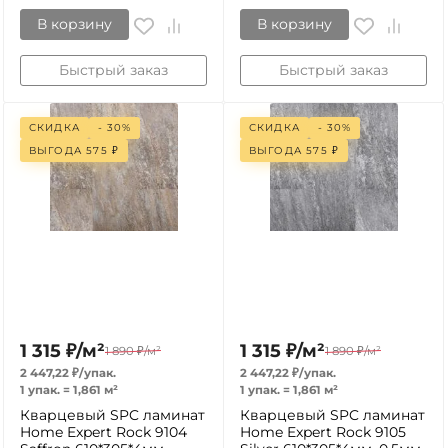
В корзину
В корзину
Быстрый заказ
Быстрый заказ
СКИДКА
- 30%
СКИДКА
- 30%
ВЫГОДА
575
₽
ВЫГОДА
575
₽
1 315
₽
/
м²
1 315
₽
/
м²
1 890
₽
/
м²
1 890
₽
/
м²
2 447,22
₽
/
упак.
2 447,22
₽
/
упак.
1 упак.
=
1,861
м²
1 упак.
=
1,861
м²
Кварцевый SPC ламинат
Кварцевый SPC ламинат
Home Expert Rock 9104
Home Expert Rock 9105