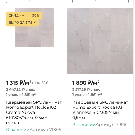
СКИДКА
- 30%
ВЫГОДА
575
₽
1 315
₽
/
м²
1 890
₽
/
м²
1 890
₽
/
м²
2 447,22
₽
/
упак.
3 517,29
₽
/
упак.
1 упак.
=
1,861
м²
1 упак.
=
1,861
м²
Кварцевый SPC ламинат
Кварцевый SPC ламинат
Home Expert Rock 9102
Home Expert Rock 9103
Crema Nuova
Viennese 610*305*4мм,
610*305*4мм, 0,5мм,
0,5мм
фаска
В наличии
Артикул
71806
В наличии
Артикул
71805