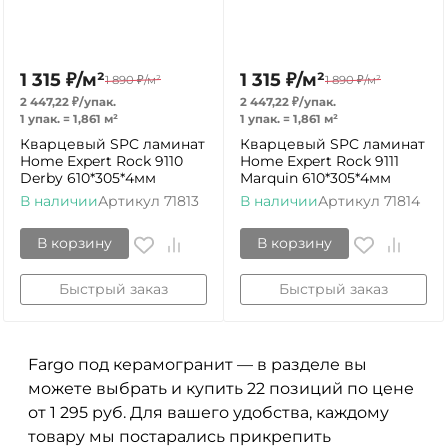
1 315
₽
/
м²
1 315
₽
/
м²
1 890
₽
/
м²
1 890
₽
/
м²
2 447,22
₽
/
упак.
2 447,22
₽
/
упак.
1 упак.
=
1,861
м²
1 упак.
=
1,861
м²
Кварцевый SPC ламинат
Кварцевый SPC ламинат
Home Expert Rock 9110
Home Expert Rock 9111
Derby 610*305*4мм
Marquin 610*305*4мм
В наличии
Артикул
71813
В наличии
Артикул
71814
В корзину
В корзину
Быстрый заказ
Быстрый заказ
Fargo под керамогранит — в разделе вы
можете выбрать и купить 22 позиций по цене
от 1 295 руб. Для вашего удобства, каждому
товару мы постарались прикрепить