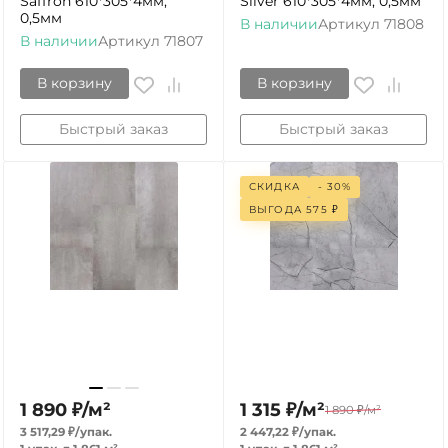
Saffron 610*305*4мм,
Silver 610*305*4мм, 0,5мм
0,5мм
В наличии
Артикул
71808
В наличии
Артикул
71807
В корзину
В корзину
Быстрый заказ
Быстрый заказ
СКИДКА
- 30%
ВЫГОДА
575
₽
1 890
₽
/
м²
1 315
₽
/
м²
1 890
₽
/
м²
3 517,29
₽
/
упак.
2 447,22
₽
/
упак.