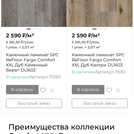
2 590
₽
/
м²
2 590
₽
/
м²
5 361,30
₽
/
упак.
5 361,30
₽
/
упак.
1 упак.
=
2,07
м²
1 упак.
=
2,07
м²
Каменный ламинат SPC
Каменный ламинат SPC
ReFloor Fargo Comfort
ReFloor Fargo Comfort
XXL Дуб Каменный
XXL Дуб Кантри DL1603
Берег DL1602
В наличии
Артикул
71051
В наличии
Артикул
71050
В корзину
В корзину
Быстрый заказ
Быстрый заказ
Преимущества коллекции