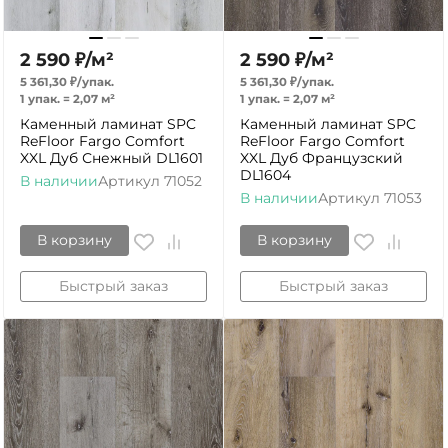
2 590
₽
/
м²
2 590
₽
/
м²
5 361,30
₽
/
упак.
5 361,30
₽
/
упак.
1 упак.
=
2,07
м²
1 упак.
=
2,07
м²
Каменный ламинат SPC
Каменный ламинат SPC
ReFloor Fargo Comfort
ReFloor Fargo Comfort
XXL Дуб Снежный DL1601
XXL Дуб Французский
DL1604
В наличии
Артикул
71052
В наличии
Артикул
71053
В корзину
В корзину
Быстрый заказ
Быстрый заказ