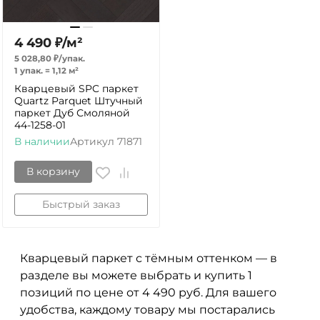
4 490
₽
/
м²
5 028,80
₽
/
упак.
1 упак.
=
1,12
м²
Кварцевый SPC паркет
Quartz Parquet Штучный
паркет Дуб Смоляной
44-1258-01
В наличии
Артикул
71871
В корзину
Быстрый заказ
Кварцевый паркет с тёмным оттенком — в
разделе вы можете выбрать и купить 1
позиций по цене от 4 490 руб. Для вашего
удобства, каждому товару мы постарались