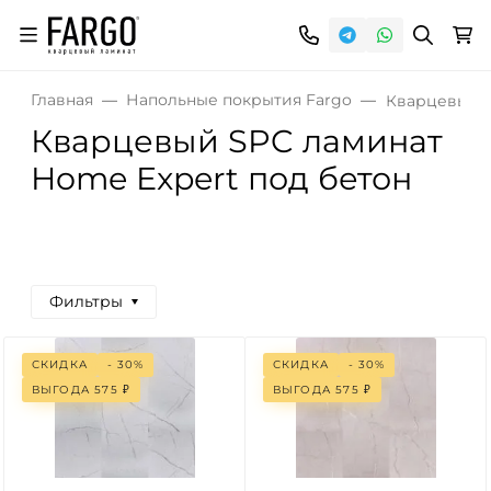
Главная
Напольные покрытия Fargo
Кварцевый S
Кварцевый SPC ламинат
Home Expert под бетон
Фильтры
СКИДКА
- 30%
СКИДКА
- 30%
ВЫГОДА
575
₽
ВЫГОДА
575
₽