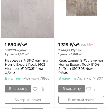
1 890
₽
/
м²
1 315
₽
/
м²
1 890
₽
/
м²
3 517,29
₽
/
упак.
2 447,22
₽
/
упак.
1 упак.
=
1,861
м²
1 упак.
=
1,861
м²
Кварцевый SPC ламинат
Кварцевый SPC ламинат
Home Expert Rock 9103
Home Expert Rock 9104
Viennese 610*305*4мм,
Saffron 610*305*4мм,
0,5мм
0,5мм
В наличии
Артикул
71806
В наличии
Артикул
71807
В корзину
В корзину
Быстрый заказ
Быстрый заказ