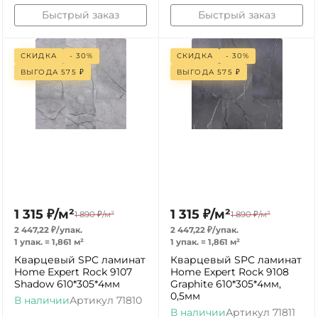
Быстрый заказ
Быстрый заказ
СКИДКА
- 30%
СКИДКА
- 30%
ВЫГОДА
575
₽
ВЫГОДА
575
₽
1 315
₽
/
м²
1 315
₽
/
м²
1 890
₽
/
м²
1 890
₽
/
м²
2 447,22
₽
/
упак.
2 447,22
₽
/
упак.
1 упак.
=
1,861
м²
1 упак.
=
1,861
м²
Кварцевый SPC ламинат
Кварцевый SPC ламинат
Home Expert Rock 9107
Home Expert Rock 9108
Shadow 610*305*4мм
Graphite 610*305*4мм,
0,5мм
В наличии
Артикул
71810
В наличии
Артикул
71811