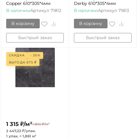
Copper 610*305*4мм
Derby 610*305*4мм
В наличии
Артикул
71812
В наличии
Артикул
71813
В корзину
В корзину
Быстрый заказ
Быстрый заказ
СКИДКА
- 30%
ВЫГОДА
575
₽
1 315
₽
/
м²
1 890
₽
/
м²
2 447,22
₽
/
упак.
1 упак.
=
1,861
м²