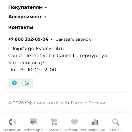
Покупателям
Ассортимент
Контакты
Заказать звонок
+7 800 302-09-04
info@fargo-kvarcvinil.ru
Санкт-Петербург, г. Санкт-Петербург, ул.
Катерников д3
Пн—Вс 10:00—21:00
© 2026 Официальный сайт Fargo в России.
Позвонить
WhatsApp
Корзина
Избранное
Сравнение
Поиск
К