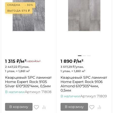
СКИДКА
- 30%
ВЫГОДА
575
₽
1 315
₽
/
м²
1 890
₽
/
м²
1 890
₽
/
м²
2 447,22
₽
/
упак.
3 517,29
₽
/
упак.
1 упак.
=
1,861
м²
1 упак.
=
1,861
м²
Кварцевый SPC ламинат
Кварцевый SPC ламинат
Home Expert Rock 9105
Home Expert Rock 9106
Silver 610*305*4мм, 0,5мм
Almond 610*305*4мм,
0,5мм
В наличии
Артикул
71808
В наличии
Артикул
71809
В корзину
В корзину