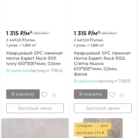
1 315
₽
/
м²
1 315
₽
/
м²
1 890
₽
/
м²
1 890
₽
/
м²
2 447,22
₽
/
упак.
2 447,22
₽
/
упак.
1 упак.
=
1,861
м²
1 упак.
=
1,861
м²
Кварцевый SPC ламинат
Кварцевый SPC ламинат
Home Expert Rock 9101
Home Expert Rock 9102
Ivory 610*305*4мм, 0,5мм
Crema Nuova
610*305*4мм, 0,5мм,
В наличии
Артикул
71804
фаска
В наличии
Артикул
71805
В корзину
В корзину
Быстрый заказ
Быстрый заказ
СКИДКА
- 30%
ВЫГОДА
575
₽