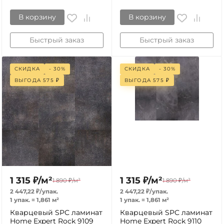
В корзину
В корзину
Быстрый заказ
Быстрый заказ
СКИДКА
- 30%
СКИДКА
- 30%
ВЫГОДА
575
₽
ВЫГОДА
575
₽
1 315
₽
/
м²
1 315
₽
/
м²
1 890
₽
/
м²
1 890
₽
/
м²
2 447,22
₽
/
упак.
2 447,22
₽
/
упак.
1 упак.
=
1,861
м²
1 упак.
=
1,861
м²
Кварцевый SPC ламинат
Кварцевый SPC ламинат
Home Expert Rock 9109
Home Expert Rock 9110