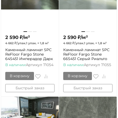
2 590
₽
/
м²
2 590
₽
/
м²
4 662
₽
/
упак.
1 упак.
=
1,8
м²
4 662
₽
/
упак.
1 упак.
=
1,8
м²
Каменный ламинат SPC
Каменный ламинат SPC
ReFloor Fargo Stone
ReFloor Fargo Stone
64S451 Имперадор Дарк
66S451 Серый Риальто
В наличии
Артикул
71054
В наличии
Артикул
71055
В корзину
В корзину
Быстрый заказ
Быстрый заказ