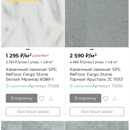
1 295
₽
/
м²
2 590
₽
/
м²
2 590
₽
/
м²
2 331
₽
/
упак.
1 упак.
=
1,8
м²
4 662
₽
/
упак.
1 упак.
=
1,8
м²
Каменный ламинат SPC
Каменный ламинат SPC
ReFloor Fargo Stone
ReFloor Fargo Stone
Белый Мрамор 6089-1
Горный Хрусталь JC 11013
В наличии
Артикул
71058
В наличии
Артикул
71059
В корзину
В корзину
Быстрый заказ
Быстрый заказ