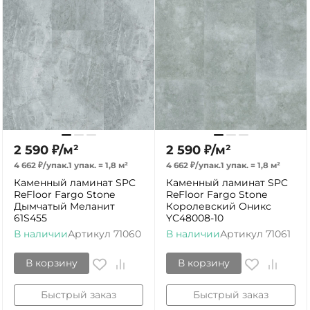
2 590
₽
/
м²
2 590
₽
/
м²
4 662
₽
/
упак.
1 упак.
=
1,8
м²
4 662
₽
/
упак.
1 упак.
=
1,8
м²
Каменный ламинат SPC
Каменный ламинат SPC
ReFloor Fargo Stone
ReFloor Fargo Stone
Дымчатый Меланит
Королевский Оникс
61S455
YC48008-10
В наличии
Артикул
71060
В наличии
Артикул
71061
В корзину
В корзину
Быстрый заказ
Быстрый заказ