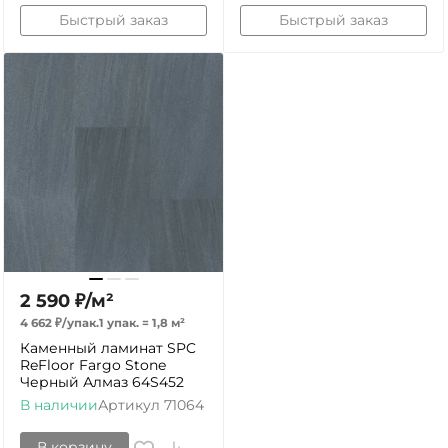
Быстрый заказ
Быстрый заказ
2 590
₽
/
м²
4 662
₽
/
упак.
1 упак.
=
1,8
м²
Каменный ламинат SPC
ReFloor Fargo Stone
Черный Алмаз 64S452
В наличии
Артикул
71064
В корзину