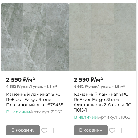
2 590
₽
/
м²
2 590
₽
/
м²
4 662
₽
/
упак.
1 упак.
=
1,8
м²
4 662
₽
/
упак.
1 упак.
=
1,8
м²
Каменный ламинат SPC
Каменный ламинат SPC
ReFloor Fargo Stone
ReFloor Fargo Stone
Платиновый Агат 67S455
Фисташковый базальт JC
11015-1
В наличии
Артикул
71062
В наличии
Артикул
71063
В корзину
В корзину