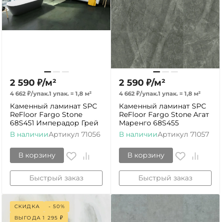
2 590
₽
/
м²
2 590
₽
/
м²
4 662
₽
/
упак.
1 упак.
=
1,8
м²
4 662
₽
/
упак.
1 упак.
=
1,8
м²
Каменный ламинат SPC
Каменный ламинат SPC
ReFloor Fargo Stone
ReFloor Fargo Stone Агат
68S451 Имперадор Грей
Маренго 68S455
В наличии
Артикул
71056
В наличии
Артикул
71057
В корзину
В корзину
Быстрый заказ
Быстрый заказ
СКИДКА
- 50%
ВЫГОДА
1 295
₽