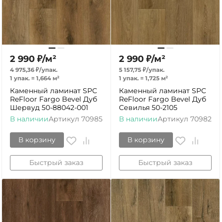
2 990
₽
/
м²
2 990
₽
/
м²
4 975,36
₽
/
упак.
5 157,75
₽
/
упак.
1 упак.
=
1,664
м²
1 упак.
=
1,725
м²
Каменный ламинат SPC
Каменный ламинат SPC
ReFloor Fargo Bevel Дуб
ReFloor Fargo Bevel Дуб
Шервуд 50-88042-001
Севилья 50-2105
В наличии
Артикул
70985
В наличии
Артикул
70982
В корзину
В корзину
Быстрый заказ
Быстрый заказ