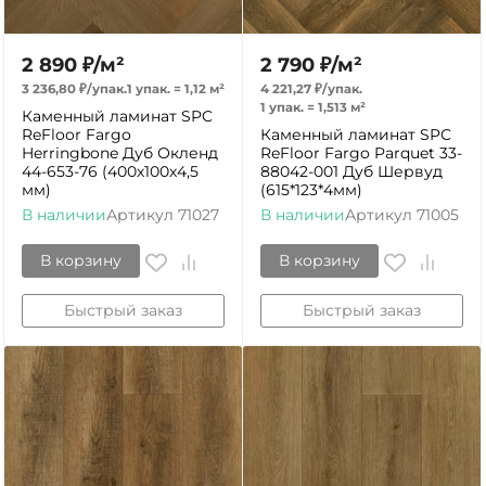
2 890
₽
/
м²
2 790
₽
/
м²
3 236,80
₽
/
упак.
1 упак.
=
1,12
м²
4 221,27
₽
/
упак.
1 упак.
=
1,513
м²
Каменный ламинат SPC
ReFloor Fargo
Каменный ламинат SPC
Herringbone Дуб Окленд
ReFloor Fargo Parquet 33-
44-653-76 (400х100х4,5
88042-001 Дуб Шервуд
мм)
(615*123*4мм)
В наличии
Артикул
71027
В наличии
Артикул
71005
В корзину
В корзину
Быстрый заказ
Быстрый заказ