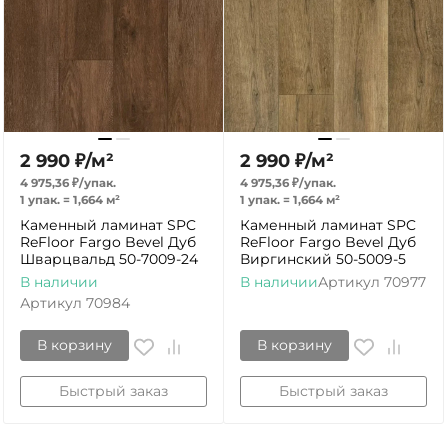
2 990
₽
/
м²
2 990
₽
/
м²
4 975,36
₽
/
упак.
4 975,36
₽
/
упак.
1 упак.
=
1,664
м²
1 упак.
=
1,664
м²
Каменный ламинат SPC
Каменный ламинат SPC
ReFloor Fargo Bevel Дуб
ReFloor Fargo Bevel Дуб
Шварцвальд 50-7009-24
Виргинский 50-5009-5
В наличии
В наличии
Артикул
70977
Артикул
70984
В корзину
В корзину
Быстрый заказ
Быстрый заказ