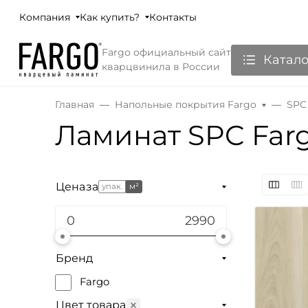
Компания
Как купить?
Контакты
Fargo официальный сайт
Катало
кварцвинила в России
Главная
Напольные покрытия Fargo
SPC
Ламинат SPC Farg
Цена
за
упак.
м²
Бренд
Fargo
Цвет товара