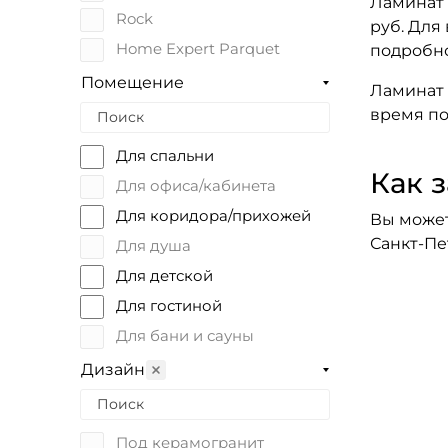
Ламинат 
Оливковый
Rock
руб. Для
Home Expert Parquet
подробно
Home Expert Natural
Помещение
Ламинат 
Bevel
время по
Для спальни
Как з
Для офиса/кабинета
Для коридора/прихожей
Вы может
Санкт-Пе
Для душа
Для детской
Для гостиной
Для бани и сауны
Для балкона
Дизайн
Для дачи
Для кухни
Под керамогранит