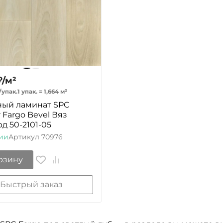
₽
/
м²
/
упак.
1 упак.
=
1,664
м²
ый ламинат SPC
 Fargo Bevel Вяз
д 50-2101-05
ии
Артикул
70976
рзину
Быстрый заказ