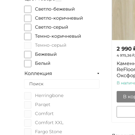
Светло-бежевый
Светло-коричневый
Светло-серый
Темно-коричневый
Темно-серый
2 990
Бежевый
4 975,36
₽
Каменн
Белый
ReFloor
Зеленый
Коллекция
Оксфор
Коричневый
В налич
Светлый
Herringbone
В ко
Серый
Parqet
Темный
Comfort
Черный
Comfort XXL
Светло-зеленый
Fargo Stone