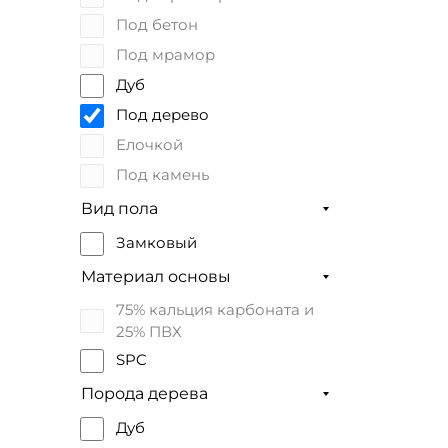
для ванной
Под бетон
Для стен
Под мрамор
для пола
Дуб
Для дома
Под дерево
Для ресторана
Елочкой
Под камень
Под плитку
Вид пола
Замковый
Материал основы
75% кальция карбоната и
25% ПВХ
SPC
Порода дерева
Дуб