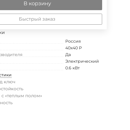
В корзину
Быстрый заказ
ки
Россия
40x40 P
изводителя
Да
Электрический
0.6 кВт
стики
д ключ
остойкость
 с «теплым полом»
ность