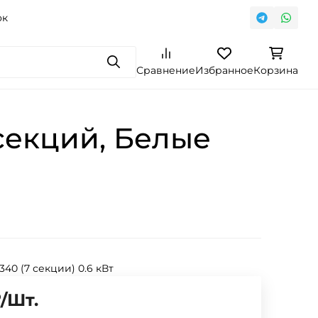
ок
Поиск
Сравнение
Избранное
Корзина
секций, Белые
 340 (7 секции) 0.6 кВт
₽
/
Шт.