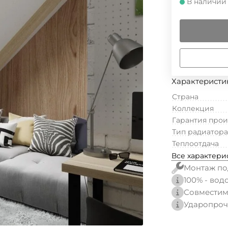
В наличии
Характеристи
Страна
Коллекция
Гарантия про
Тип радиатора
Теплоотдача
Все характери
Монтаж по
100% - вод
Совместим
Ударопроч