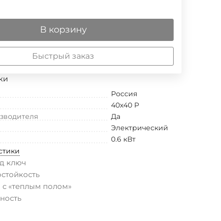
В корзину
Быстрый заказ
ки
Россия
40x40 P
изводителя
Да
Электрический
0.6 кВт
стики
д ключ
остойкость
 с «теплым полом»
ность