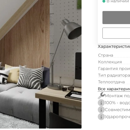
В наличии
Характеристи
Страна
Коллекция
Гарантия про
Тип радиатора
Теплоотдача
Все характери
Монтаж по
100% - вод
Совместим
Ударопроч