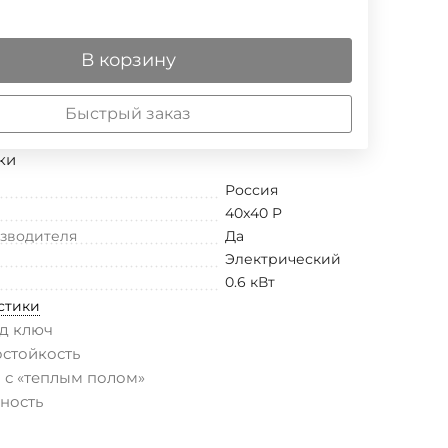
В корзину
Быстрый заказ
ки
Россия
40x40 P
изводителя
Да
Электрический
0.6 кВт
стики
д ключ
остойкость
 с «теплым полом»
ность