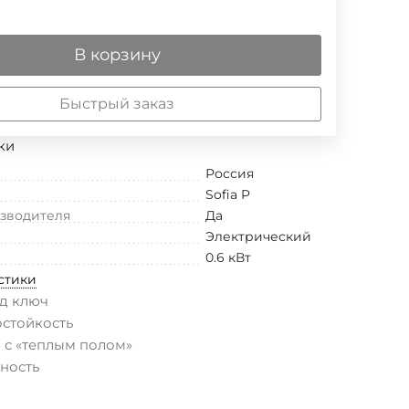
В корзину
Быстрый заказ
ки
Россия
Sofia P
изводителя
Да
Электрический
0.6 кВт
стики
д ключ
остойкость
 с «теплым полом»
ность