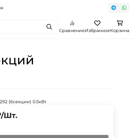
ок
Поиск
Сравнение
Избранное
Корзина
екций
 292 (6секции) 0.5кВт
₽
/
Шт.