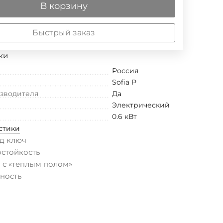
В корзину
Быстрый заказ
ки
Россия
Sofia P
изводителя
Да
Электрический
0.6 кВт
стики
д ключ
остойкость
 с «теплым полом»
ность