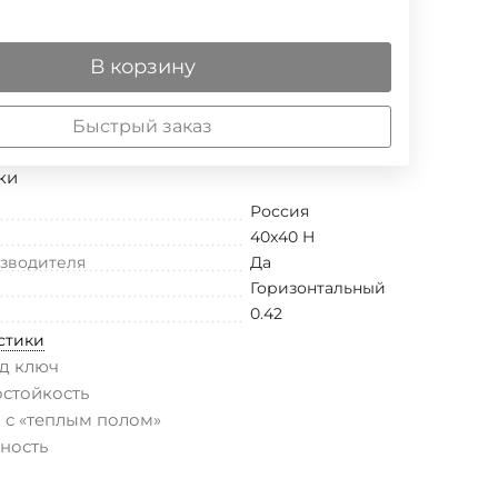
В корзину
Быстрый заказ
ки
Россия
40x40 H
изводителя
Да
Горизонтальный
0.42
стики
д ключ
остойкость
 с «теплым полом»
ность