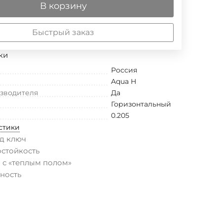
В корзину
Быстрый заказ
ки
Россия
Aqua H
изводителя
Да
Горизонтальный
0.205
стики
д ключ
остойкость
 с «теплым полом»
ность