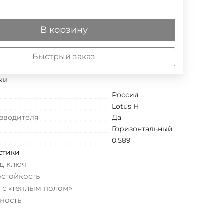
В корзину
Быстрый заказ
ки
Россия
Lotus H
изводителя
Да
Горизонтальный
0.589
стики
д ключ
остойкость
 с «теплым полом»
ность