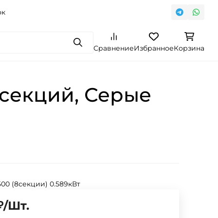
ок
Поиск
Сравнение
Избранное
Корзина
 секций, Серые
 500 (8секции) 0.589кВт
₽
/
Шт.