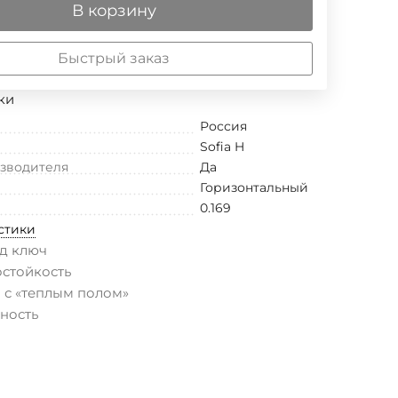
В корзину
Быстрый заказ
ки
Россия
Sofia H
изводителя
Да
Горизонтальный
0.169
стики
д ключ
остойкость
 с «теплым полом»
ность