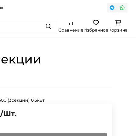
ок
Поиск
Сравнение
Избранное
Корзина
секции
 500 (3секции) 0.5кВт
₽
/
Шт.