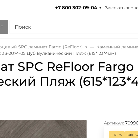
Заказать звон
+7 800 302-09-04
г
рцевый SPC ламинат Fargo (ReFloor)
Каменный ламинат 
 33-2074-05 Дуб Вулканический Пляж (615*123*4мм)
 SPC ReFloor Fargo 
еский Пляж (615*123*
Артикул:
7099
- 51 %
ВЫГ