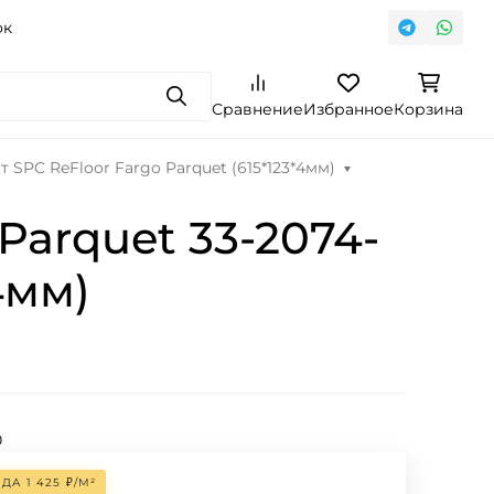
ок
Поиск
Сравнение
Избранное
Корзина
SPC ReFloor Fargo Parquet (615*123*4мм)
Parquet 33-2074-
4мм)
0
ОДА
1 425
₽
/
М²