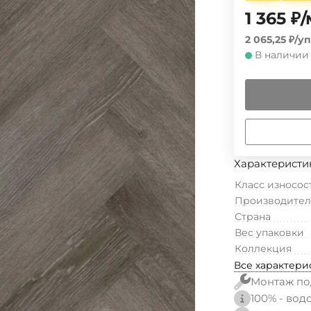
1 365
₽
/
2 065,25
₽
/
уп
В наличии
Характеристи
Класс износос
Производител
Страна
Вес упаковки
Коллекция
Все характери
Монтаж по
100% - вод