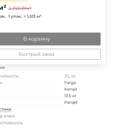
м²
2 790
₽
/
м²
ак.
1 упак.
=
1,513
м²
В корзину
Быстрый заказ
ки
тойкости
33
,
42
ь
Fargo
Китай
13.5 кг
Parqet
стики
д ключ
остойкость