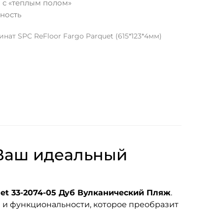
 с «теплым полом»
ность
ат SPC ReFloor Fargo Parquet (615*123*4мм)
 Ваш идеальный
et 33-2074-05 Дуб Вулканический Пляж
.
 и функциональности, которое преобразит