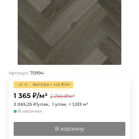
Артикул:
70994
- 51 %
ВЫГОДА
1 425
₽
/
М²
1 365
₽
/
м²
2 790
₽
/
м²
2 065,25
₽
/
упак.
1 упак.
=
1,513
м²
В наличии
В корзину