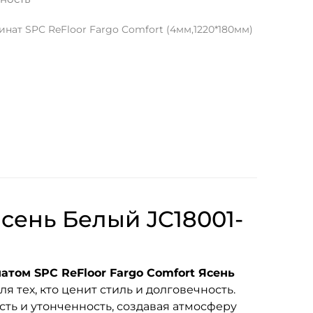
нат SPC ReFloor Fargo Comfort (4мм,1220*180мм)
сень Белый JC18001-
том SPC ReFloor Fargo Comfort Ясень
 тех, кто ценит стиль и долговечность.
ть и утонченность, создавая атмосферу