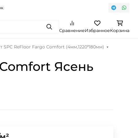
ок
Поиск
Сравнение
Избранное
Корзина
 SPC ReFloor Fargo Comfort (4мм,1220*180мм)
Comfort Ясень
м²