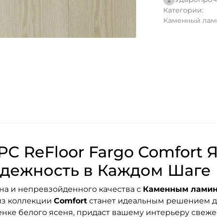
Категории:
Каменный лами
C ReFloor Fargo Comfort Я
Надежность в Каждом Шаге
на и непревзойденного качества с
Каменным ламина
з коллекции
Comfort
станет идеальным решением для
нке белого ясеня, придаст вашему интерьеру свежес