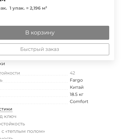
ак.
1 упак.
=
2,196
м²
В корзину
Быстрый заказ
ки
тойкости
42
ь
Fargo
Китай
18.5 кг
Comfort
стики
д ключ
остойкость
 с «теплым полом»
ность