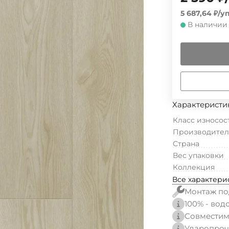
5 687,64
₽
/
уп
В наличии
Характеристи
Класс износос
Производител
Страна
Вес упаковки
Коллекция
Все характери
Монтаж по
100% - вод
Совместим
Ударопроч