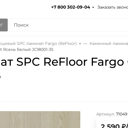
Заказать звон
+7 800 302-09-04
г
рцевый SPC ламинат Fargo (ReFloor)
Каменный ламинат
t Ясень Белый JC18001-35
т SPC ReFloor Fargo 
5
Артикул:
71049
2 590
₽
/