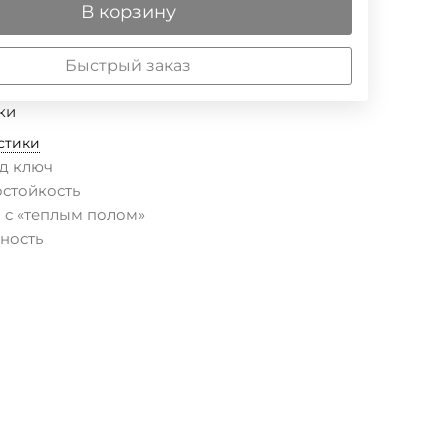
В корзину
Быстрый заказ
ки
стики
д ключ
остойкость
 с «теплым полом»
ность