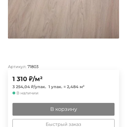
Артикул:
71803
1 310
₽
/
м²
3 254,04
₽
/
упак.
1 упак.
=
2,484
м²
В наличии
В корзину
Быстрый заказ