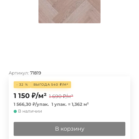
Артикул:
71819
- 32 %
ВЫГОДА
540
₽
/
М²
1 150
₽
/
м²
1 690
₽
/
м²
1 566,30
₽
/
упак.
1 упак.
=
1,362
м²
В наличии
В корзину