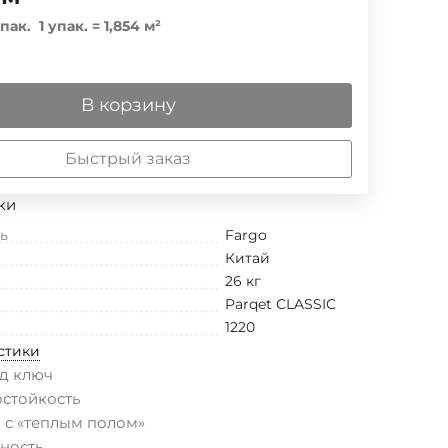
пак.
1 упак.
=
1,854
м²
В корзину
Быстрый заказ
ки
ь
Fargo
Китай
26 кг
Parqet CLASSIC
1220
стики
д ключ
остойкость
 с «теплым полом»
ность