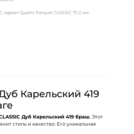
паркет Quartz Parquet CLASSIC 7/1.2 мм
Дуб Карельский 419
аге
CLASSIC Дуб Карельский 419 браш
. Этот
енит стиль и качество. Его уникальная