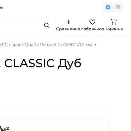
ок
Поиск
Сравнение
Избранное
Корзина
PC паркет Quartz Parquet CLASSIC 7/1.2 мм
 CLASSIC Дуб
/
м²