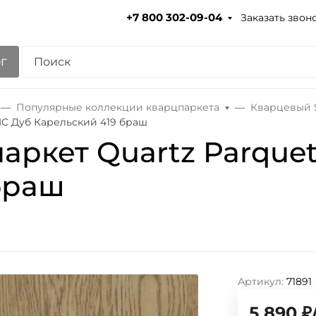
Заказать звон
+7 800 302-09-04
г
Популярные коллекции кварцпаркета
Кварцевый S
IC Дуб Карельский 419 браш
аркет Quartz Parquet
браш
Артикул:
71891
5 890
₽