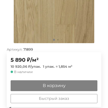
Артикул:
71899
5 890
₽
/
м²
10 920,06
₽
/
упак.
1 упак.
=
1,854
м²
В наличии
В корзину
Быстрый заказ