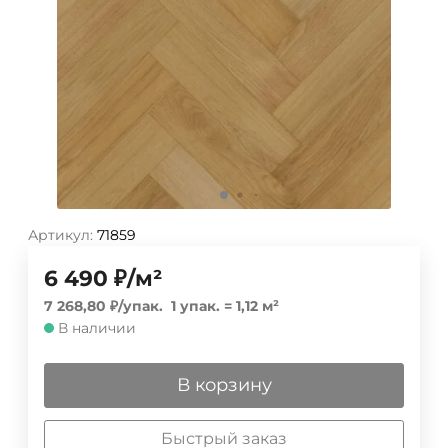
Артикул:
71859
6 490
₽
/
м²
7 268,80
₽
/
упак.
1 упак.
=
1,12
м²
В наличии
В корзину
Быстрый заказ