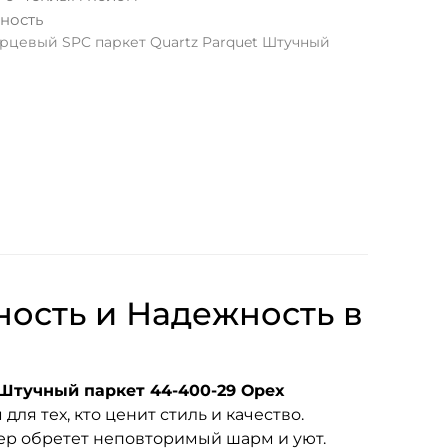
ность
рцевый SPC паркет Quartz Parquet Штучный
ность и Надежность в
Штучный паркет 44-400-29 Орех
ля тех, кто ценит стиль и качество.
ер обретет неповторимый шарм и уют.