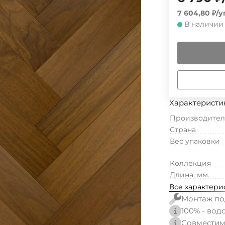
7 604,80
₽
/
у
В наличии
Характеристи
Производител
Страна
Вес упаковки
Коллекция
Длина, мм.
Все характери
Монтаж по
100% - вод
Совместим