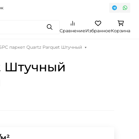
ок
Поиск
Сравнение
Избранное
Корзина
PC паркет Quartz Parquet Штучный
t Штучный
й
/
м²