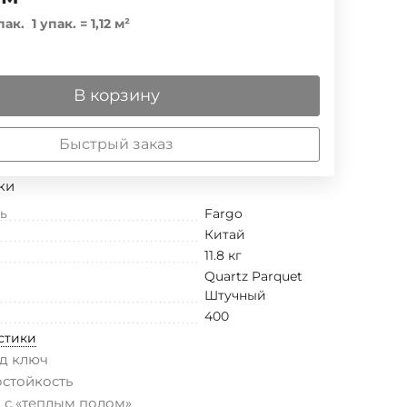
пак.
1 упак.
=
1,12
м²
В корзину
Быстрый заказ
ки
ь
Fargo
Китай
11.8 кг
Quartz Parquet
Штучный
400
стики
д ключ
остойкость
 с «теплым полом»