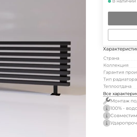
В наличии
Характеристи
Страна
Коллекция
Гарантия про
Тип радиатора
Теплоотдача
Все характери
Монтаж по
100% - вод
Совместим
Ударопроч