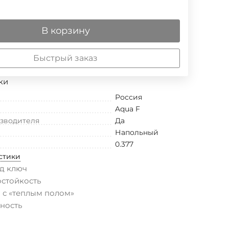
В корзину
Быстрый заказ
ки
Россия
Aqua F
изводителя
Да
Напольный
0.377
стики
д ключ
остойкость
 с «теплым полом»
ность