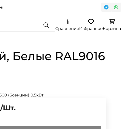
ок
Поиск
Сравнение
Избранное
Корзина
й, Белые RAL9016
 500 (6секции) 0.5кВт
₽
/
Шт.