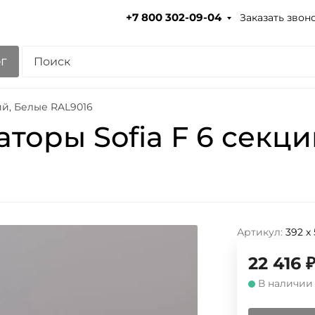
Заказать звон
+7 800 302-09-04
г
ий, Белые RAL9016
торы Sofia F 6 секци
Артикул:
392 х
22 416
В наличии