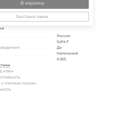
В корзину
Быстрый заказ
ки
Россия
Sofia F
изводителя
Да
Напольный
0.365
стики
д ключ
остойкость
 с «теплым полом»
ность