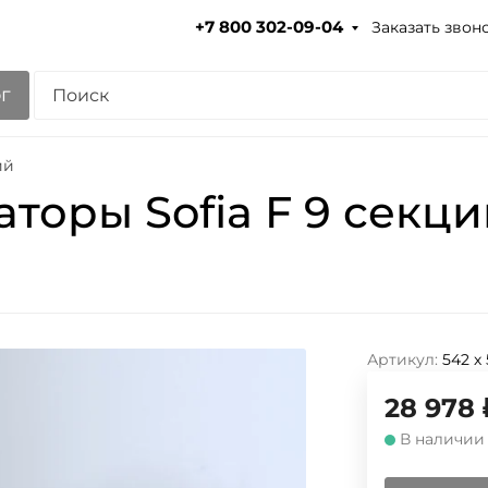
Заказать звон
+7 800 302-09-04
г
ий
торы Sofia F 9 секци
Артикул:
542 х
28 978
В наличии