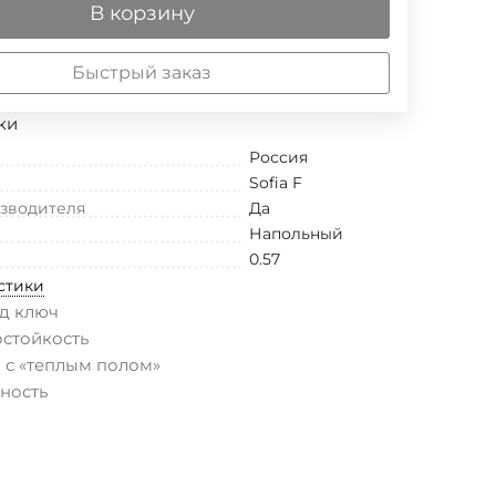
В корзину
Быстрый заказ
ки
Россия
Sofia F
изводителя
Да
Напольный
0.57
стики
д ключ
остойкость
 с «теплым полом»
ность