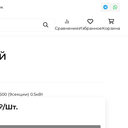
ок
Поиск
Сравнение
Избранное
Корзина
й
 500 (9секции) 0.5кВт
₽
/
Шт.