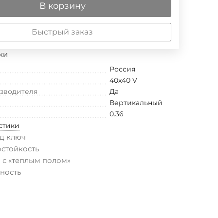
В корзину
Быстрый заказ
ки
Россия
40x40 V
изводителя
Да
Вертикальный
0.36
стики
д ключ
остойкость
 с «теплым полом»
ность