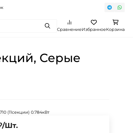
ок
Поиск
Сравнение
Избранное
Корзина
екций, Серые
 710 (11секции) 0.784кВт
₽
/
Шт.