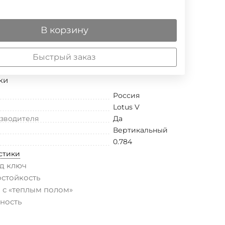
В корзину
Быстрый заказ
ки
Россия
Lotus V
изводителя
Да
Вертикальный
0.784
стики
д ключ
остойкость
 с «теплым полом»
ность