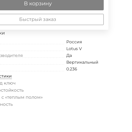
В корзину
Быстрый заказ
ки
Россия
Lotus V
изводителя
Да
Вертикальный
0.236
стики
д ключ
остойкость
 с «теплым полом»
ность