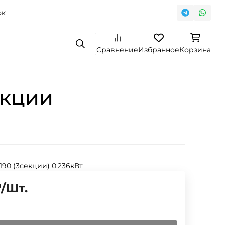
ок
Поиск
Сравнение
Избранное
Корзина
екции
 190 (3секции) 0.236кВт
₽
/
Шт.