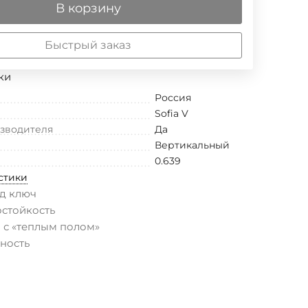
В корзину
Быстрый заказ
ки
Россия
Sofia V
изводителя
Да
Вертикальный
0.639
стики
д ключ
остойкость
 с «теплым полом»
ность