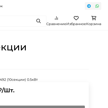
ок
Поиск
Сравнение
Избранное
Корзина
екции
 492 (10секции) 0.5кВт
₽
/
Шт.