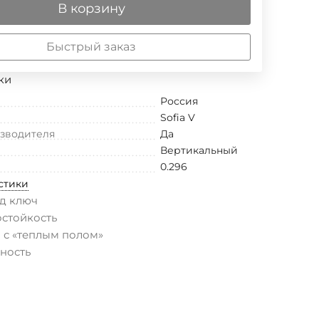
В корзину
Быстрый заказ
ки
Россия
Sofia V
изводителя
Да
Вертикальный
0.296
стики
д ключ
остойкость
 с «теплым полом»
ность