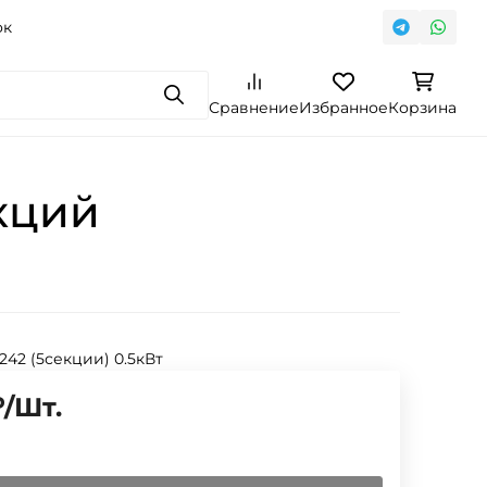
ок
Поиск
Сравнение
Избранное
Корзина
кций
 242 (5секции) 0.5кВт
₽
/
Шт.