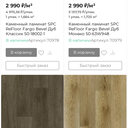
2 990
₽
/
м²
2 990
₽
/
м²
4 975,36
₽
/
упак.
5 157,75
₽
/
упак.
1 упак.
=
1,664
м²
1 упак.
=
1,725
м²
Каменный ламинат SPC
Каменный ламинат SPC
ReFloor Fargo Bevel Дуб
ReFloor Fargo Bevel Дуб
Классик 50-18002-1
Монако 50-63W948
В наличии
Артикул
70978
В наличии
Артикул
70979
В корзину
В корзину
Быстрый заказ
Быстрый заказ