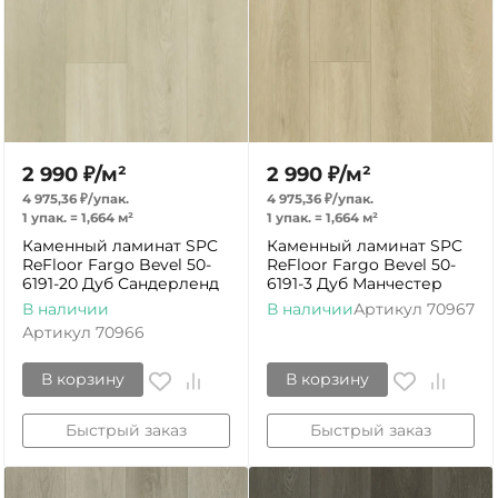
2 990
₽
/
м²
2 990
₽
/
м²
4 975,36
₽
/
упак.
4 975,36
₽
/
упак.
1 упак.
=
1,664
м²
1 упак.
=
1,664
м²
Каменный ламинат SPC
Каменный ламинат SPC
ReFloor Fargo Bevel 50-
ReFloor Fargo Bevel 50-
6191-20 Дуб Сандерленд
6191-3 Дуб Манчестер
В наличии
В наличии
Артикул
70967
Артикул
70966
В корзину
В корзину
Быстрый заказ
Быстрый заказ