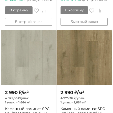
В корзину
В корзину
Быстрый заказ
Быстрый заказ
2 990
₽
/
м²
2 990
₽
/
м²
4 975,36
₽
/
упак.
4 975,36
₽
/
упак.
1 упак.
=
1,664
м²
1 упак.
=
1,664
м²
Каменный ламинат SPC
Каменный ламинат SPC