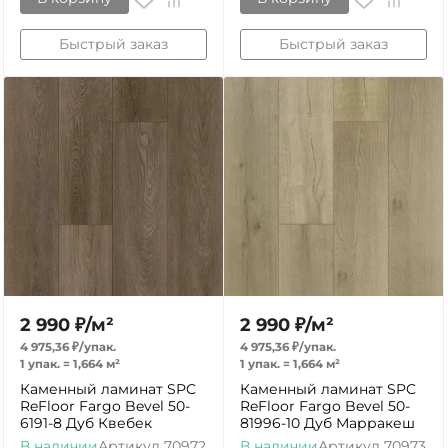
Быстрый заказ
Быстрый заказ
2 990
₽
/
м²
2 990
₽
/
м²
4 975,36
₽
/
упак.
4 975,36
₽
/
упак.
1 упак.
=
1,664
м²
1 упак.
=
1,664
м²
Каменный ламинат SPC
Каменный ламинат SPC
ReFloor Fargo Bevel 50-
ReFloor Fargo Bevel 50-
6191-8 Дуб Квебек
81996-10 Дуб Марракеш
В наличии
Артикул
70972
В наличии
Артикул
70973