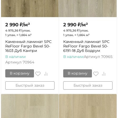
2 990
₽
/
м²
2 990
₽
/
м²
4 975,36
₽
/
упак.
4 975,36
₽
/
упак.
1 упак.
=
1,664
м²
1 упак.
=
1,664
м²
Каменный ламинат SPC
Каменный ламинат SPC
ReFloor Fargo Bevel 50-
ReFloor Fargo Bevel 50-
1603 Дуб Кантри
6191-18 Дуб Бодрум
В наличии
В наличии
Артикул
70965
Артикул
70964
В корзину
В корзину
Быстрый заказ
Быстрый заказ