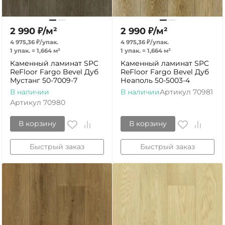
2 990
₽
/
м²
2 990
₽
/
м²
4 975,36
₽
/
упак.
4 975,36
₽
/
упак.
1 упак.
=
1,664
м²
1 упак.
=
1,664
м²
Каменный ламинат SPC
Каменный ламинат SPC
ReFloor Fargo Bevel Дуб
ReFloor Fargo Bevel Дуб
Мустанг 50-7009-7
Неаполь 50-5003-4
В наличии
В наличии
Артикул
70981
Артикул
70980
В корзину
В корзину
Быстрый заказ
Быстрый заказ