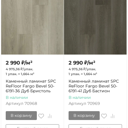
2 990
₽
/
м²
2 990
₽
/
м²
4 975,36
₽
/
упак.
4 975,36
₽
/
упак.
1 упак.
=
1,664
м²
1 упак.
=
1,664
м²
Каменный ламинат SPC
Каменный ламинат SPC
ReFloor Fargo Bevel 50-
ReFloor Fargo Bevel 50-
6191-36 Дуб Бристоль
6191-41 Дуб Бастион
В наличии
В наличии
Артикул
70968
Артикул
70969
В корзину
В корзину