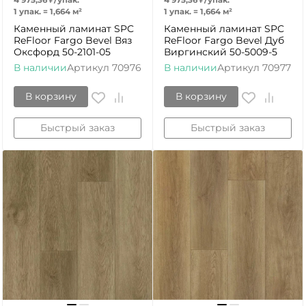
4 975,36
₽
/
упак.
4 975,36
₽
/
упак.
1 упак.
=
1,664
м²
1 упак.
=
1,664
м²
Каменный ламинат SPC
Каменный ламинат SPC
ReFloor Fargo Bevel Вяз
ReFloor Fargo Bevel Дуб
Оксфорд 50-2101-05
Виргинский 50-5009-5
В наличии
Артикул
70976
В наличии
Артикул
70977
В корзину
В корзину
Быстрый заказ
Быстрый заказ