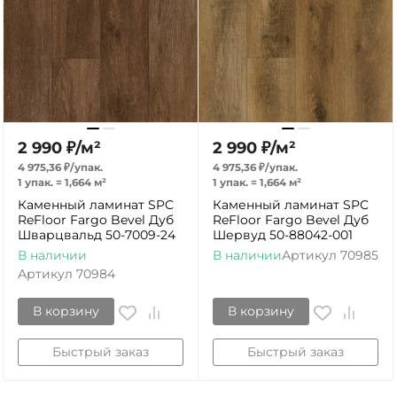
2 990
₽
/
м²
2 990
₽
/
м²
4 975,36
₽
/
упак.
4 975,36
₽
/
упак.
1 упак.
=
1,664
м²
1 упак.
=
1,664
м²
Каменный ламинат SPC
Каменный ламинат SPC
ReFloor Fargo Bevel Дуб
ReFloor Fargo Bevel Дуб
Шварцвальд 50-7009-24
Шервуд 50-88042-001
В наличии
В наличии
Артикул
70985
Артикул
70984
В корзину
В корзину
Быстрый заказ
Быстрый заказ