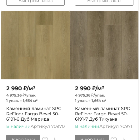
Быстрый заказ
Быстрый заказ
2 990
₽
/
м²
2 990
₽
/
м²
4 975,36
₽
/
упак.
4 975,36
₽
/
упак.
1 упак.
=
1,664
м²
1 упак.
=
1,664
м²
Каменный ламинат SPC
Каменный ламинат SPC
ReFloor Fargo Bevel 50-
ReFloor Fargo Bevel 50-
6191-6 Дуб Мерида
6191-7 Дуб Тихуана
В наличии
Артикул
70970
В наличии
Артикул
70971
В корзину
В корзину