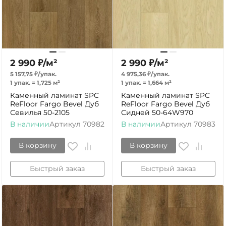
2 990
₽
/
м²
2 990
₽
/
м²
5 157,75
₽
/
упак.
4 975,36
₽
/
упак.
1 упак.
=
1,725
м²
1 упак.
=
1,664
м²
Каменный ламинат SPC
Каменный ламинат SPC
ReFloor Fargo Bevel Дуб
ReFloor Fargo Bevel Дуб
Севилья 50-2105
Сидней 50-64W970
В наличии
Артикул
70982
В наличии
Артикул
70983
В корзину
В корзину
Быстрый заказ
Быстрый заказ