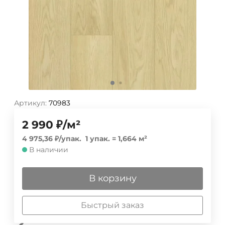
Артикул:
70983
2 990
₽
/
м²
4 975,36
₽
/
упак.
1 упак.
=
1,664
м²
В наличии
В корзину
Быстрый заказ