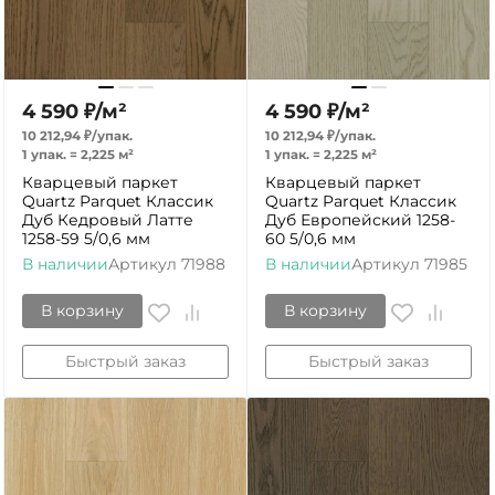
4 590
₽
/
м²
4 590
₽
/
м²
10 212,94
₽
/
упак.
10 212,94
₽
/
упак.
1 упак.
=
2,225
м²
1 упак.
=
2,225
м²
Кварцевый паркет
Кварцевый паркет
Quartz Parquet Классик
Quartz Parquet Классик
Дуб Кедровый Латте
Дуб Европейский 1258-
1258-59 5/0,6 мм
60 5/0,6 мм
В наличии
Артикул
71988
В наличии
Артикул
71985
В корзину
В корзину
Быстрый заказ
Быстрый заказ