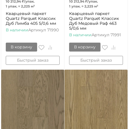
10 212,94
₽
/
упак.
10 212,94
₽
/
упак.
1 упак.
=
2,225
м²
1 упак.
=
2,225
м²
Кварцевый паркет
Кварцевый паркет
Quartz Parquet Классик
Quartz Parquet Классик
Дуб Лимба 405 5/0,6 мм
Дуб Медовый Раф 463
5/0,6 мм
В наличии
Артикул
71990
В наличии
Артикул
71991
В корзину
В корзину
Быстрый заказ
Быстрый заказ