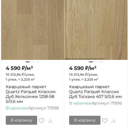
4 590
₽
/
м²
4 590
₽
/
м²
10 212,94
₽
/
упак.
10 212,94
₽
/
упак.
1 упак.
=
2,225
м²
1 упак.
=
2,225
м²
Кварцевый паркет
Кварцевый паркет
Quartz Parquet Классик
Quartz Parquet Классик
Дуб Хельсинки 1258-58
Дуб Тоскана 407 5/0,6 мм
5/0,6 мм
В наличии
Артикул
71996
В наличии
Артикул
71998
В корзину
В корзину