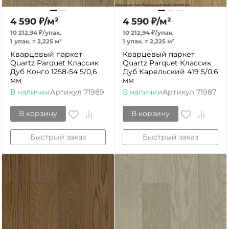
4 590
₽
/
м²
4 590
₽
/
м²
10 212,94
₽
/
упак.
10 212,94
₽
/
упак.
1 упак.
=
2,225
м²
1 упак.
=
2,225
м²
Кварцевый паркет
Кварцевый паркет
Quartz Parquet Классик
Quartz Parquet Классик
Дуб Конго 1258-54 5/0,6
Дуб Карельский 419 5/0,6
мм
мм
В наличии
Артикул
71989
В наличии
Артикул
71987
В корзину
В корзину
Быстрый заказ
Быстрый заказ