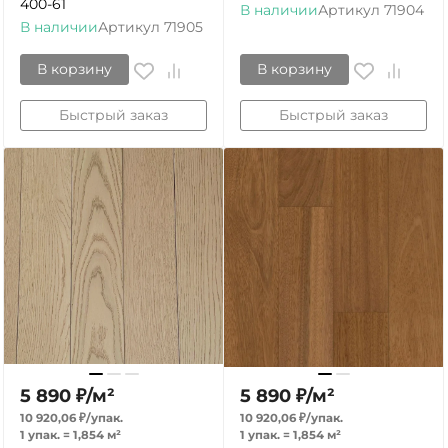
400-61
В наличии
Артикул
71904
В наличии
Артикул
71905
В корзину
В корзину
Быстрый заказ
Быстрый заказ
5 890
₽
/
м²
5 890
₽
/
м²
10 920,06
₽
/
упак.
10 920,06
₽
/
упак.
1 упак.
=
1,854
м²
1 упак.
=
1,854
м²