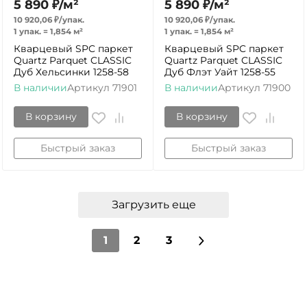
5 890
₽
/
м²
5 890
₽
/
м²
10 920,06
₽
/
упак.
10 920,06
₽
/
упак.
1 упак.
=
1,854
м²
1 упак.
=
1,854
м²
Кварцевый SPC паркет
Кварцевый SPC паркет
Quartz Parquet CLASSIC
Quartz Parquet CLASSIC
Дуб Хельсинки 1258-58
Дуб Флэт Уайт 1258-55
В наличии
Артикул
71901
В наличии
Артикул
71900
В корзину
В корзину
Быстрый заказ
Быстрый заказ
Загрузить еще
1
2
3