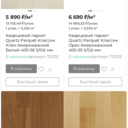
5 890
₽
/
м²
6 690
₽
/
м²
13 105,49
₽
/
упак.
14 885,52
₽
/
упак.
1 упак.
=
2,225
м²
1 упак.
=
2,225
м²
Кварцевый паркет
Кварцевый паркет
Quartz Parquet Классик
Quartz Parquet Классик
Клён Американский
Орех Американский
Белый 400-56 5/0,6 мм
400-29 5/0,6 мм
В наличии
Артикул
72002
В наличии
Артикул
72003
В корзину
В корзину
Быстрый заказ
Быстрый заказ