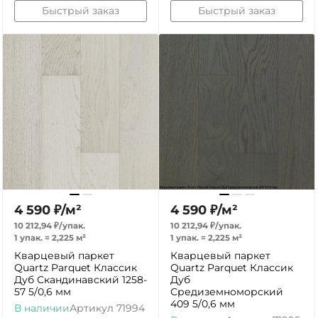
Быстрый заказ
Быстрый заказ
4 590
₽
/
м²
4 590
₽
/
м²
10 212,94
₽
/
упак.
10 212,94
₽
/
упак.
1 упак.
=
2,225
м²
1 упак.
=
2,225
м²
Кварцевый паркет
Кварцевый паркет
Quartz Parquet Классик
Quartz Parquet Классик
Дуб Скандинавский 1258-
Дуб
57 5/0,6 мм
Средиземноморский
409 5/0,6 мм
В наличии
Артикул
71994