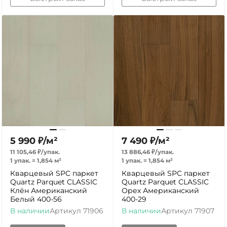
5 990
₽
/
м²
7 490
₽
/
м²
11 105,46
₽
/
упак.
13 886,46
₽
/
упак.
1 упак.
=
1,854
м²
1 упак.
=
1,854
м²
Кварцевый SPC паркет
Кварцевый SPC паркет
Quartz Parquet CLASSIC
Quartz Parquet CLASSIC
Клён Американский
Орех Американский
Белый 400-56
400-29
В наличии
Артикул
71906
В наличии
Артикул
71907