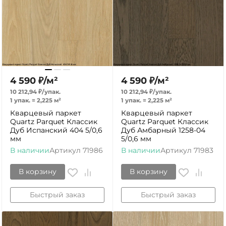
4 590
₽
/
м²
4 590
₽
/
м²
10 212,94
₽
/
упак.
10 212,94
₽
/
упак.
1 упак.
=
2,225
м²
1 упак.
=
2,225
м²
Кварцевый паркет
Кварцевый паркет
Quartz Parquet Классик
Quartz Parquet Классик
Дуб Испанский 404 5/0,6
Дуб Амбарный 1258-04
мм
5/0,6 мм
В наличии
Артикул
71986
В наличии
Артикул
71983
В корзину
В корзину
Быстрый заказ
Быстрый заказ