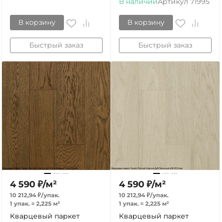
В наличии
Артикул
71995
В корзину
В корзину
Быстрый заказ
Быстрый заказ
4 590
₽
/
м²
4 590
₽
/
м²
10 212,94
₽
/
упак.
10 212,94
₽
/
упак.
1 упак.
=
2,225
м²
1 упак.
=
2,225
м²
Кварцевый паркет
Кварцевый паркет