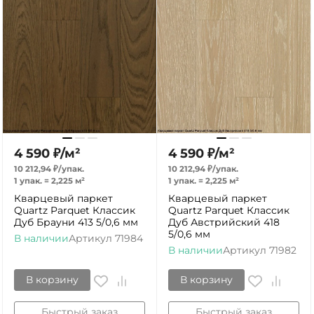
4 590
₽
/
м²
4 590
₽
/
м²
10 212,94
₽
/
упак.
10 212,94
₽
/
упак.
1 упак.
=
2,225
м²
1 упак.
=
2,225
м²
Кварцевый паркет
Кварцевый паркет
Quartz Parquet Классик
Quartz Parquet Классик
Дуб Брауни 413 5/0,6 мм
Дуб Австрийский 418
5/0,6 мм
В наличии
Артикул
71984
В наличии
Артикул
71982
В корзину
В корзину
Быстрый заказ
Быстрый заказ