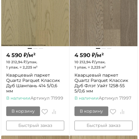
4 590
₽
/
м²
4 590
₽
/
м²
10 212,94
₽
/
упак.
10 212,94
₽
/
упак.
1 упак.
=
2,225
м²
1 упак.
=
2,225
м²
Кварцевый паркет
Кварцевый паркет
Quartz Parquet Классик
Quartz Parquet Классик
Дуб Шампань 414 5/0,6
Дуб Флэт Уайт 1258-55
мм
5/0,6 мм
В наличии
Артикул
71999
В наличии
Артикул
71997
В корзину
В корзину
Быстрый заказ
Быстрый заказ