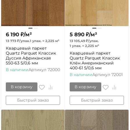
6 190
₽
/
м²
5 890
₽
/
м²
13 773
₽
/
упак.
1 упак.
=
2,225
м²
13 105,49
₽
/
упак.
1 упак.
=
2,225
м²
Кварцевый паркет
Quartz Parquet Классик
Кварцевый паркет
Дуссия Африканская
Quartz Parquet Классик
550-63 5/0,6 мм
Клён Американский
400-61 5/0,6 мм
В наличии
Артикул
72000
В наличии
Артикул
72001
В корзину
В корзину
Быстрый заказ
Быстрый заказ