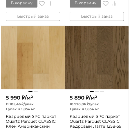
В корзину
В корзину
Быстрый заказ
Быстрый заказ
5 990
₽
/
м²
5 890
₽
/
м²
11 105,46
₽
/
упак.
10 920,06
₽
/
упак.
1 упак.
=
1,854
м²
1 упак.
=
1,854
м²
Кварцевый SPC паркет
Кварцевый SPC паркет
Quartz Parquet CLASSIC
Quartz Parquet CLASSIC
Клён Американский
Кедровый Латте 1258-59