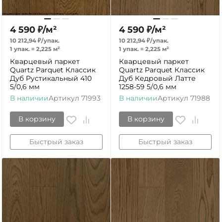
4 590
₽
/
м²
4 590
₽
/
м²
10 212,94
₽
/
упак.
10 212,94
₽
/
упак.
1 упак.
=
2,225
м²
1 упак.
=
2,225
м²
Кварцевый паркет
Кварцевый паркет
Quartz Parquet Классик
Quartz Parquet Классик
Дуб Рустикальный 410
Дуб Кедровый Латте
5/0,6 мм
1258-59 5/0,6 мм
В наличии
Артикул
71993
В наличии
Артикул
71988
В корзину
В корзину
Быстрый заказ
Быстрый заказ