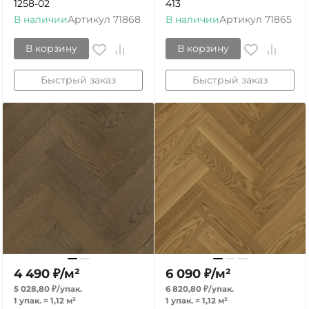
1258-02
413
В наличии
Артикул
71868
В наличии
Артикул
71865
В корзину
В корзину
Быстрый заказ
Быстрый заказ
4 490
₽
/
м²
6 090
₽
/
м²
5 028,80
₽
/
упак.
6 820,80
₽
/
упак.
1 упак.
=
1,12
м²
1 упак.
=
1,12
м²