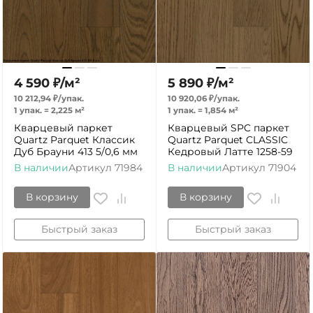
4 590
₽
/
м²
5 890
₽
/
м²
10 212,94
₽
/
упак.
10 920,06
₽
/
упак.
1 упак.
=
2,225
м²
1 упак.
=
1,854
м²
Кварцевый паркет
Кварцевый SPC паркет
Quartz Parquet Классик
Quartz Parquet CLASSIC
Дуб Брауни 413 5/0,6 мм
Кедровый Латте 1258-59
В наличии
Артикул
71984
В наличии
Артикул
71904
В корзину
В корзину
Быстрый заказ
Быстрый заказ