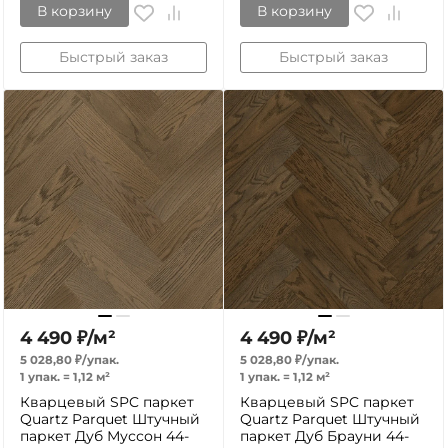
В корзину
В корзину
Быстрый заказ
Быстрый заказ
4 490
₽
/
м²
4 490
₽
/
м²
5 028,80
₽
/
упак.
5 028,80
₽
/
упак.
1 упак.
=
1,12
м²
1 упак.
=
1,12
м²
Кварцевый SPC паркет
Кварцевый SPC паркет
Quartz Parquet Штучный
Quartz Parquet Штучный
паркет Дуб Муссон 44-
паркет Дуб Брауни 44-