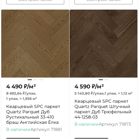
4 490
₽
/
м²
4 590
₽
/
м²
8 692,64
₽
/
упак.
5 140,80
₽
/
упак.
1 упак.
=
1,12
м²
1 упак.
=
1,936
м²
Кварцевый SPC паркет
Кварцевый SPC паркет
Quartz Parquet Штучный
Quartz Parquet Дуб
паркет Дуб Трюфельный
Рустикальный 33-410
44-1258-03
браш Английская Ёлка
В наличии
Артикул
71873
В наличии
Артикул
71881