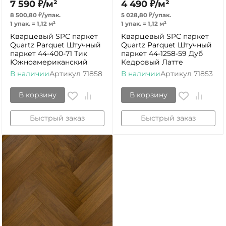
7 590
₽
/
м²
4 490
₽
/
м²
8 500,80
₽
/
упак.
5 028,80
₽
/
упак.
1 упак.
=
1,12
м²
1 упак.
=
1,12
м²
Кварцевый SPC паркет
Кварцевый SPC паркет
Quartz Parquet Штучный
Quartz Parquet Штучный
паркет 44-400-71 Тик
паркет 44-1258-59 Дуб
Южноамериканский
Кедровый Латте
В наличии
Артикул
71858
В наличии
Артикул
71853
В корзину
В корзину
Быстрый заказ
Быстрый заказ