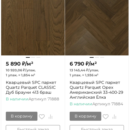
5 890
₽
/
м²
6 790
₽
/
м²
10 920,06
₽
/
упак.
13 145,44
₽
/
упак.
1 упак.
=
1,854
м²
1 упак.
=
1,936
м²
Кварцевый SPC паркет
Кварцевый SPC паркет
Quartz Parquet CLASSIC
Quartz Parquet Орех
Дуб Брауни 413 браш
Американский 33-400-29
Английская Ёлка
В наличии
Артикул
71888
В наличии
Артикул
71884
В корзину
В корзину
Быстрый заказ
Быстрый заказ