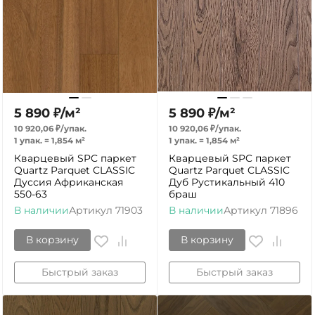
5 890
₽
/
м²
5 890
₽
/
м²
10 920,06
₽
/
упак.
10 920,06
₽
/
упак.
1 упак.
=
1,854
м²
1 упак.
=
1,854
м²
Кварцевый SPC паркет
Кварцевый SPC паркет
Quartz Parquet CLASSIC
Quartz Parquet CLASSIC
Дуссия Африканская
Дуб Рустикальный 410
550-63
браш
В наличии
Артикул
71903
В наличии
Артикул
71896
В корзину
В корзину
Быстрый заказ
Быстрый заказ