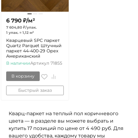
6 790
₽
/
м²
7 604,80
₽
/
упак.
1 упак.
=
1,12
м²
Кварцевый SPC паркет
Quartz Parquet Штучный
паркет 44-400-29 Орех
Американский
В наличии
Артикул
71855
В корзину
Быстрый заказ
Кварц-паркет на теплый пол коричневого
цвета — в разделе вы можете выбрать и
купить 17 позиций по цене от 4 490 руб. Для
вашего удобства, каждому товару мы