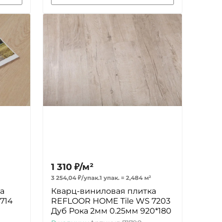
1 310
₽
/
м²
3 254,04
₽
/
упак.
1 упак.
=
2,484
м²
а
Кварц-виниловая плитка
714
REFLOOR HOME Tile WS 7203
Дуб Рока 2мм 0.25мм 920*180