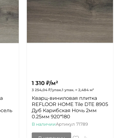
1 310
₽
/
м²
3 254,04
₽
/
упак.
1 упак.
=
2,484
м²
а
Кварц-виниловая плитка
E
REFLOOR HOME Tile DTE 8905
рсель
Дуб Карибская Ночь 2мм
0.25мм 920*180
В наличии
Артикул
71789