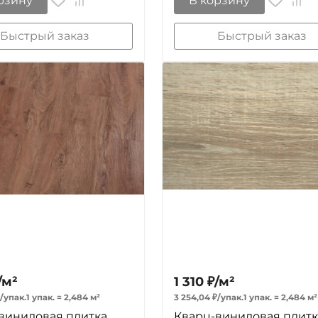
рзину
В корзину
Быстрый заказ
Быстрый заказ
/
м²
1 310
₽
/
м²
/
упак.
1 упак.
=
2,484
м²
3 254,04
₽
/
упак.
1 упак.
=
2,484
м²
виниловая плитка
Кварц-виниловая плитк