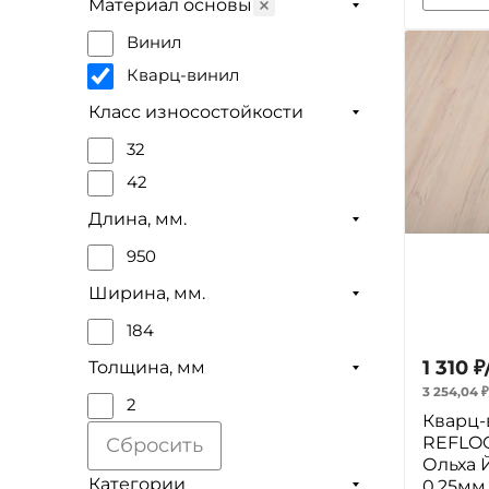
Материал основы
Винил
Кварц-винил
Класс износостойкости
32
42
Длина, мм.
950
Ширина, мм.
184
1 310
₽
Толщина, мм
3 254,04
₽
2
Кварц-
REFLOO
Сбросить
Ольха 
Категории
0.25мм