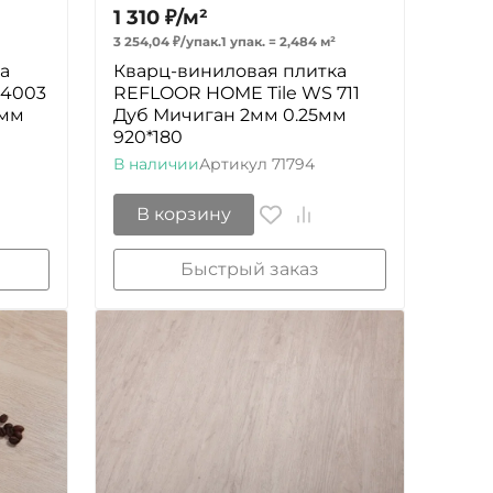
1 310
₽
/
м²
3 254,04
₽
/
упак.
1 упак.
=
2,484
м²
а
Кварц-виниловая плитка
 4003
REFLOOR HOME Tile WS 711
5мм
Дуб Мичиган 2мм 0.25мм
920*180
В наличии
Артикул
71794
В корзину
Быстрый заказ