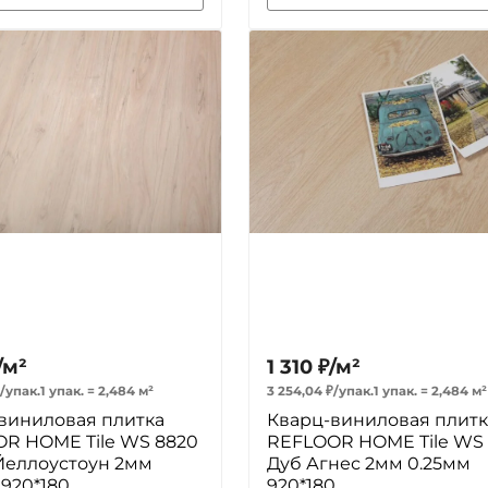
/
м²
1 310
₽
/
м²
/
упак.
1 упак.
=
2,484
м²
3 254,04
₽
/
упак.
1 упак.
=
2,484
м²
виниловая плитка
Кварц-виниловая плитк
R HOME Tile WS 8820
REFLOOR HOME Tile WS 
Йеллоустоун 2мм
Дуб Агнес 2мм 0.25мм
 920*180
920*180