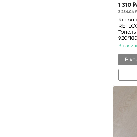
1 310
₽
3 254,04
₽
Кварц-
REFLOO
Тополь
920*18
В налич
В ко