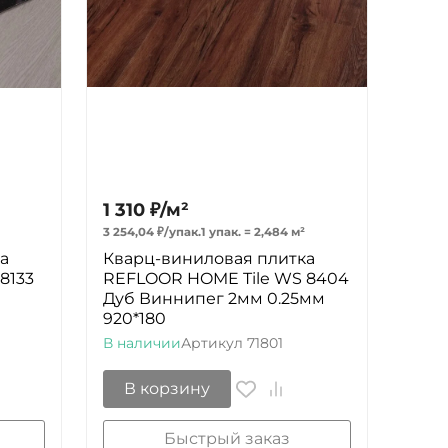
1 310
₽
/
м²
3 254,04
₽
/
упак.
1 упак.
=
2,484
м²
а
Кварц-виниловая плитка
8133
REFLOOR HOME Tile WS 8404
Дуб Виннипег 2мм 0.25мм
920*180
В наличии
Артикул
71801
В корзину
Быстрый заказ