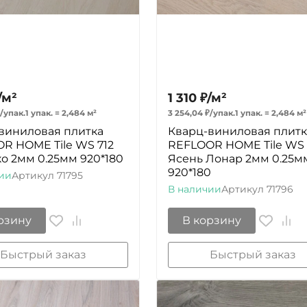
/
м²
1 310
₽
/
м²
/
упак.
1 упак.
=
2,484
м²
3 254,04
₽
/
упак.
1 упак.
=
2,484
м²
виниловая плитка
Кварц-виниловая плитк
R HOME Tile WS 712
REFLOOR HOME Tile WS 
ко 2мм 0.25мм 920*180
Ясень Лонар 2мм 0.25м
920*180
ии
Артикул
71795
В наличии
Артикул
71796
рзину
В корзину
Быстрый заказ
Быстрый заказ