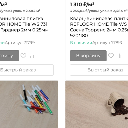
/
м²
1 310
₽
/
м²
/
упак.
1 упак.
=
2,484
м²
3 254,04
₽
/
упак.
1 упак.
=
2,484
м²
виниловая плитка
Кварц-виниловая плитк
R HOME Tile WS 731
REFLOOR HOME Tile WS
 Гэрднер 2мм 0.25мм
Сосна Торренс 2мм 0.2
0
920*180
ии
Артикул
71799
В наличии
Артикул
71793
рзину
В корзину
Быстрый заказ
Быстрый заказ