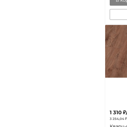
В ко
1 310
₽
3 254,04
₽
Кварц-