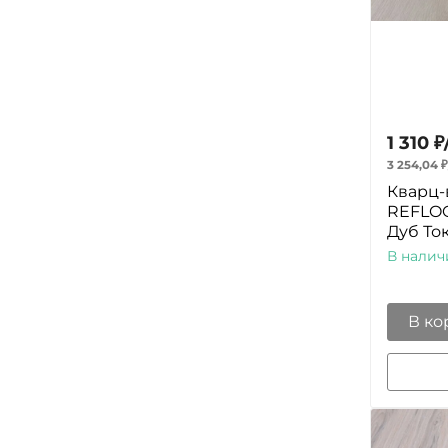
1 310
₽
3 254,04
₽
Кварц-
REFLOO
Дуб То
В налич
В ко