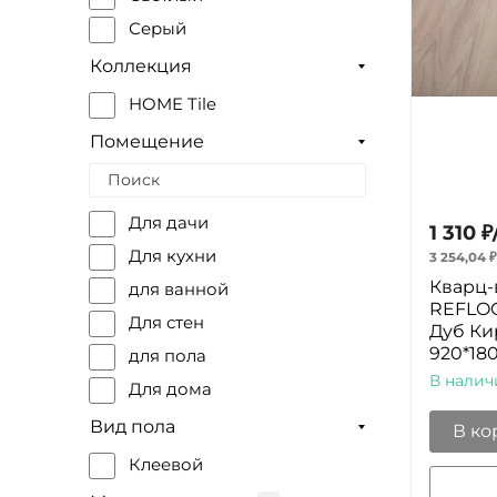
Серый
Коллекция
HOME Tile
Помещение
Для дачи
1 310
₽
Для кухни
3 254,04
₽
Кварц-
для ванной
REFLOO
Для стен
Дуб Ки
920*18
для пола
В налич
Для дома
Вид пола
В ко
Клеевой