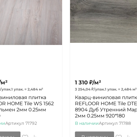
/
м²
1 310
₽
/
м²
/
упак.
1 упак.
=
2,484
м²
3 254,04
₽
/
упак.
1 упак.
=
2,484
м²
виниловая плитка
Кварц-виниловая плитк
R HOME Tile WS 1562
REFLOOR HOME Tile DT
льмен 2мм 0.25мм
8904 Дуб Утренний Ма
0
2мм 0.25мм 920*180
ии
Артикул
71792
В наличии
Артикул
71788