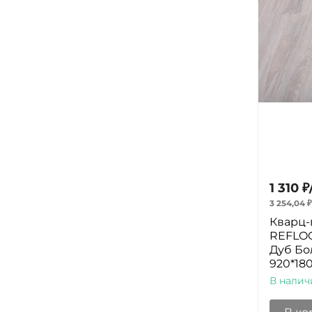
1 310
₽
3 254,04
₽
Кварц-
REFLOO
Дуб Бо
920*18
В налич