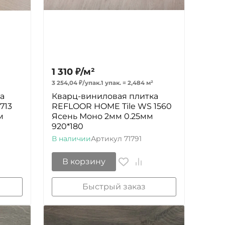
1 310
₽
/
м²
3 254,04
₽
/
упак.
1 упак.
=
2,484
м²
а
Кварц-виниловая плитка
713
REFLOOR HOME Tile WS 1560
м
Ясень Моно 2мм 0.25мм
920*180
В наличии
Артикул
71791
В корзину
Быстрый заказ