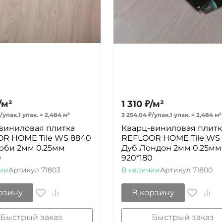
/
м²
1 310
₽
/
м²
/
упак.
1 упак.
=
2,484
м²
3 254,04
₽
/
упак.
1 упак.
=
2,484
м²
виниловая плитка
Кварц-виниловая плитк
R HOME Tile WS 8840
REFLOOR HOME Tile WS 
рби 2мм 0.25мм
Дуб Лондон 2мм 0.25мм
0
920*180
ии
Артикул
71803
В наличии
Артикул
71800
рзину
В корзину
Быстрый заказ
Быстрый заказ