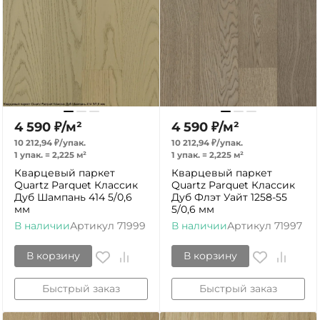
4 590
₽
/
м²
4 590
₽
/
м²
10 212,94
₽
/
упак.
10 212,94
₽
/
упак.
1 упак.
=
2,225
м²
1 упак.
=
2,225
м²
Кварцевый паркет
Кварцевый паркет
Quartz Parquet Классик
Quartz Parquet Классик
Дуб Шампань 414 5/0,6
Дуб Флэт Уайт 1258-55
мм
5/0,6 мм
В наличии
Артикул
71999
В наличии
Артикул
71997
В корзину
В корзину
Быстрый заказ
Быстрый заказ