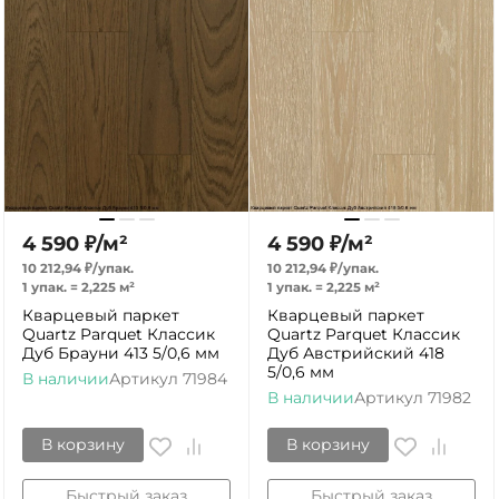
4 590
₽
/
м²
4 590
₽
/
м²
10 212,94
₽
/
упак.
10 212,94
₽
/
упак.
1 упак.
=
2,225
м²
1 упак.
=
2,225
м²
Кварцевый паркет
Кварцевый паркет
Quartz Parquet Классик
Quartz Parquet Классик
Дуб Брауни 413 5/0,6 мм
Дуб Австрийский 418
5/0,6 мм
В наличии
Артикул
71984
В наличии
Артикул
71982
В корзину
В корзину
Быстрый заказ
Быстрый заказ