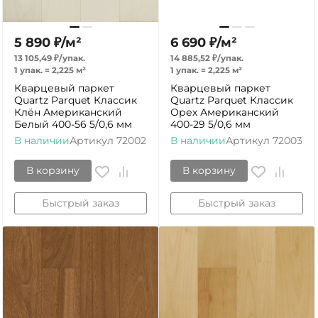
5 890
₽
/
м²
6 690
₽
/
м²
13 105,49
₽
/
упак.
14 885,52
₽
/
упак.
1 упак.
=
2,225
м²
1 упак.
=
2,225
м²
Кварцевый паркет
Кварцевый паркет
Quartz Parquet Классик
Quartz Parquet Классик
Клён Американский
Орех Американский
Белый 400-56 5/0,6 мм
400-29 5/0,6 мм
В наличии
Артикул
72002
В наличии
Артикул
72003
В корзину
В корзину
Быстрый заказ
Быстрый заказ