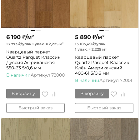
6 190
₽
/
м²
5 890
₽
/
м²
13 773
₽
/
упак.
1 упак.
=
2,225
м²
13 105,49
₽
/
упак.
1 упак.
=
2,225
м²
Кварцевый паркет
Quartz Parquet Классик
Кварцевый паркет
Дуссия Африканская
Quartz Parquet Классик
550-63 5/0,6 мм
Клён Американский
400-61 5/0,6 мм
В наличии
Артикул
72000
В наличии
Артикул
72001
В корзину
В корзину
Быстрый заказ
Быстрый заказ