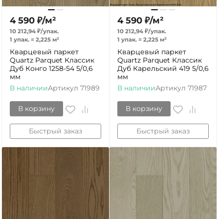
4 590
₽
/
м²
4 590
₽
/
м²
10 212,94
₽
/
упак.
10 212,94
₽
/
упак.
1 упак.
=
2,225
м²
1 упак.
=
2,225
м²
Кварцевый паркет
Кварцевый паркет
Quartz Parquet Классик
Quartz Parquet Классик
Дуб Конго 1258-54 5/0,6
Дуб Карельский 419 5/0,6
мм
мм
В наличии
Артикул
71989
В наличии
Артикул
71987
В корзину
В корзину
Быстрый заказ
Быстрый заказ