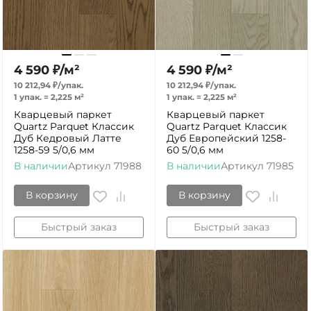
4 590
₽
/
м²
4 590
₽
/
м²
10 212,94
₽
/
упак.
10 212,94
₽
/
упак.
1 упак.
=
2,225
м²
1 упак.
=
2,225
м²
Кварцевый паркет
Кварцевый паркет
Quartz Parquet Классик
Quartz Parquet Классик
Дуб Кедровый Латте
Дуб Европейский 1258-
1258-59 5/0,6 мм
60 5/0,6 мм
В наличии
Артикул
71988
В наличии
Артикул
71985
В корзину
В корзину
Быстрый заказ
Быстрый заказ