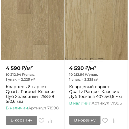
4 590
₽
/
м²
4 590
₽
/
м²
10 212,94
₽
/
упак.
10 212,94
₽
/
упак.
1 упак.
=
2,225
м²
1 упак.
=
2,225
м²
Кварцевый паркет
Кварцевый паркет
Quartz Parquet Классик
Quartz Parquet Классик
Дуб Хельсинки 1258-58
Дуб Тоскана 407 5/0,6 мм
5/0,6 мм
В наличии
Артикул
71996
В наличии
Артикул
71998
В корзину
В корзину