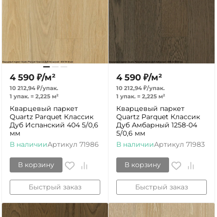
4 590
₽
/
м²
4 590
₽
/
м²
10 212,94
₽
/
упак.
10 212,94
₽
/
упак.
1 упак.
=
2,225
м²
1 упак.
=
2,225
м²
Кварцевый паркет
Кварцевый паркет
Quartz Parquet Классик
Quartz Parquet Классик
Дуб Испанский 404 5/0,6
Дуб Амбарный 1258-04
мм
5/0,6 мм
В наличии
Артикул
71986
В наличии
Артикул
71983
В корзину
В корзину
Быстрый заказ
Быстрый заказ