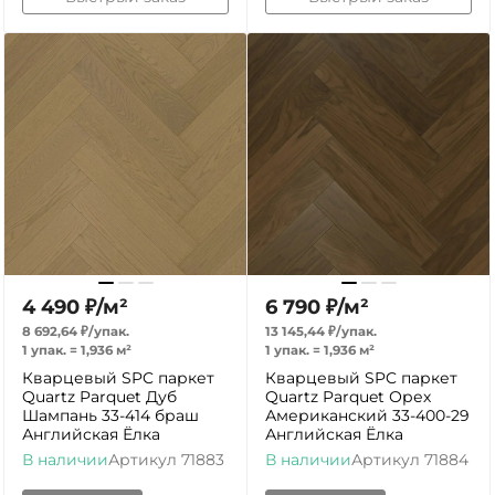
4 490
₽
/
м²
6 790
₽
/
м²
8 692,64
₽
/
упак.
13 145,44
₽
/
упак.
1 упак.
=
1,936
м²
1 упак.
=
1,936
м²
Кварцевый SPC паркет
Кварцевый SPC паркет
Quartz Parquet Дуб
Quartz Parquet Орех
Шампань 33-414 браш
Американский 33-400-29
Английская Ёлка
Английская Ёлка
В наличии
Артикул
71883
В наличии
Артикул
71884