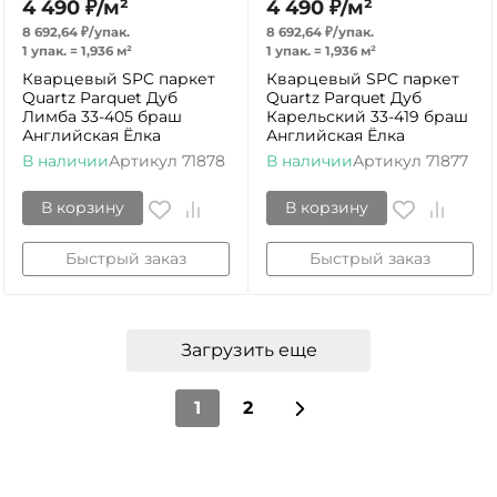
4 490
₽
/
м²
4 490
₽
/
м²
8 692,64
₽
/
упак.
8 692,64
₽
/
упак.
1 упак.
=
1,936
м²
1 упак.
=
1,936
м²
Кварцевый SPC паркет
Кварцевый SPC паркет
Quartz Parquet Дуб
Quartz Parquet Дуб
Лимба 33-405 браш
Карельский 33-419 браш
Английская Ёлка
Английская Ёлка
В наличии
Артикул
71878
В наличии
Артикул
71877
В корзину
В корзину
Быстрый заказ
Быстрый заказ
Загрузить еще
1
2