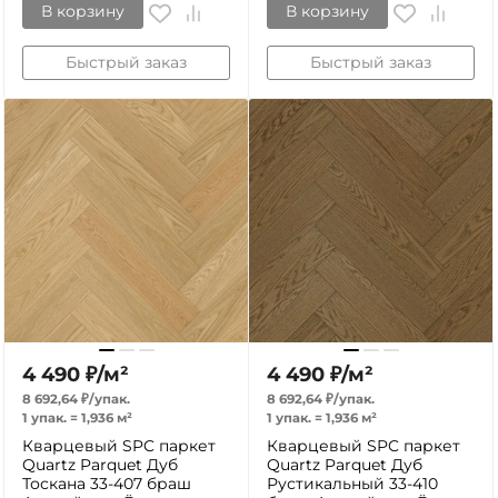
В корзину
В корзину
Быстрый заказ
Быстрый заказ
4 490
₽
/
м²
4 490
₽
/
м²
8 692,64
₽
/
упак.
8 692,64
₽
/
упак.
1 упак.
=
1,936
м²
1 упак.
=
1,936
м²
Кварцевый SPC паркет
Кварцевый SPC паркет
Quartz Parquet Дуб
Quartz Parquet Дуб
Тоскана 33-407 браш
Рустикальный 33-410