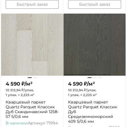
Быстрый заказ
Быстрый заказ
4 590
₽
/
м²
4 590
₽
/
м²
10 212,94
₽
/
упак.
10 212,94
₽
/
упак.
1 упак.
=
2,225
м²
1 упак.
=
2,225
м²
Кварцевый паркет
Кварцевый паркет
Quartz Parquet Классик
Quartz Parquet Классик
Дуб Скандинавский 1258-
Дуб
57 5/0,6 мм
Средиземноморский
409 5/0,6 мм
В наличии
Артикул
71994