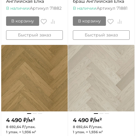
Английская Ёлка
браш Английская Ёлка
В наличии
Артикул
71882
В наличии
Артикул
71881
В корзину
В корзину
Быстрый заказ
Быстрый заказ
4 490
₽
/
м²
4 490
₽
/
м²
8 692,64
₽
/
упак.
8 692,64
₽
/
упак.
1 упак.
=
1,936
м²
1 упак.
=
1,936
м²