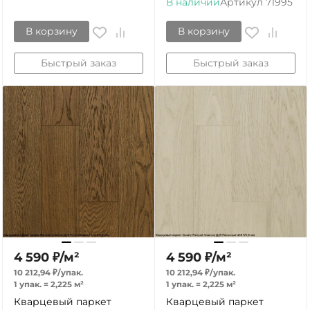
В наличии
Артикул
71995
В корзину
В корзину
Быстрый заказ
Быстрый заказ
4 590
₽
/
м²
4 590
₽
/
м²
10 212,94
₽
/
упак.
10 212,94
₽
/
упак.
1 упак.
=
2,225
м²
1 упак.
=
2,225
м²
Кварцевый паркет
Кварцевый паркет