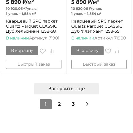
5 890
₽
/
м²
5 890
₽
/
м²
10 920,06
₽
/
упак.
10 920,06
₽
/
упак.
1 упак.
=
1,854
м²
1 упак.
=
1,854
м²
Кварцевый SPC паркет
Кварцевый SPC паркет
Quartz Parquet CLASSIC
Quartz Parquet CLASSIC
Дуб Хельсинки 1258-58
Дуб Флэт Уайт 1258-55
В наличии
Артикул
71901
В наличии
Артикул
71900
В корзину
В корзину
Быстрый заказ
Быстрый заказ
Загрузить еще
1
2
3