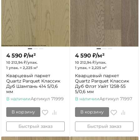
4 590
₽
/
м²
4 590
₽
/
м²
10 212,94
₽
/
упак.
10 212,94
₽
/
упак.
1 упак.
=
2,225
м²
1 упак.
=
2,225
м²
Кварцевый паркет
Кварцевый паркет
Quartz Parquet Классик
Quartz Parquet Классик
Дуб Шампань 414 5/0,6
Дуб Флэт Уайт 1258-55
мм
5/0,6 мм
В наличии
Артикул
71999
В наличии
Артикул
71997
В корзину
В корзину
Быстрый заказ
Быстрый заказ