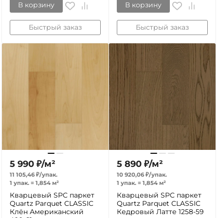
В корзину
В корзину
Быстрый заказ
Быстрый заказ
5 990
₽
/
м²
5 890
₽
/
м²
11 105,46
₽
/
упак.
10 920,06
₽
/
упак.
1 упак.
=
1,854
м²
1 упак.
=
1,854
м²
Кварцевый SPC паркет
Кварцевый SPC паркет
Quartz Parquet CLASSIC
Quartz Parquet CLASSIC
Клён Американский
Кедровый Латте 1258-59