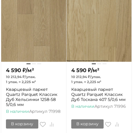
4 590
₽
/
м²
4 590
₽
/
м²
10 212,94
₽
/
упак.
10 212,94
₽
/
упак.
1 упак.
=
2,225
м²
1 упак.
=
2,225
м²
Кварцевый паркет
Кварцевый паркет
Quartz Parquet Классик
Quartz Parquet Классик
Дуб Хельсинки 1258-58
Дуб Тоскана 407 5/0,6 мм
5/0,6 мм
В наличии
Артикул
71996
В наличии
Артикул
71998
В корзину
В корзину