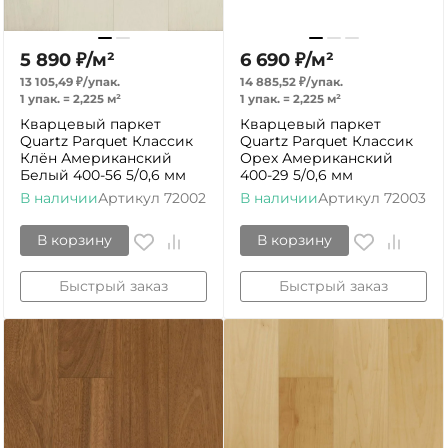
5 890
₽
/
м²
6 690
₽
/
м²
13 105,49
₽
/
упак.
14 885,52
₽
/
упак.
1 упак.
=
2,225
м²
1 упак.
=
2,225
м²
Кварцевый паркет
Кварцевый паркет
Quartz Parquet Классик
Quartz Parquet Классик
Клён Американский
Орех Американский
Белый 400-56 5/0,6 мм
400-29 5/0,6 мм
В наличии
Артикул
72002
В наличии
Артикул
72003
В корзину
В корзину
Быстрый заказ
Быстрый заказ