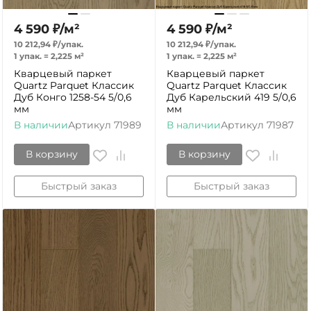
4 590
₽
/
м²
4 590
₽
/
м²
10 212,94
₽
/
упак.
10 212,94
₽
/
упак.
1 упак.
=
2,225
м²
1 упак.
=
2,225
м²
Кварцевый паркет
Кварцевый паркет
Quartz Parquet Классик
Quartz Parquet Классик
Дуб Конго 1258-54 5/0,6
Дуб Карельский 419 5/0,6
мм
мм
В наличии
Артикул
71989
В наличии
Артикул
71987
В корзину
В корзину
Быстрый заказ
Быстрый заказ