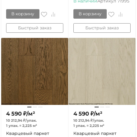
В наличии
Артикул
71995
В корзину
В корзину
Быстрый заказ
Быстрый заказ
4 590
₽
/
м²
4 590
₽
/
м²
10 212,94
₽
/
упак.
10 212,94
₽
/
упак.
1 упак.
=
2,225
м²
1 упак.
=
2,225
м²
Кварцевый паркет
Кварцевый паркет