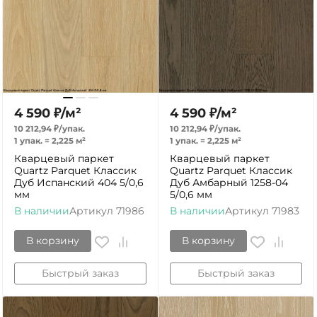
4 590
₽
/
м²
4 590
₽
/
м²
10 212,94
₽
/
упак.
10 212,94
₽
/
упак.
1 упак.
=
2,225
м²
1 упак.
=
2,225
м²
Кварцевый паркет
Кварцевый паркет
Quartz Parquet Классик
Quartz Parquet Классик
Дуб Испанский 404 5/0,6
Дуб Амбарный 1258-04
мм
5/0,6 мм
В наличии
Артикул
71986
В наличии
Артикул
71983
В корзину
В корзину
Быстрый заказ
Быстрый заказ