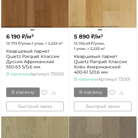
6 190
₽
/
м²
5 890
₽
/
м²
13 773
₽
/
упак.
1 упак.
=
2,225
м²
13 105,49
₽
/
упак.
1 упак.
=
2,225
м²
Кварцевый паркет
Quartz Parquet Классик
Кварцевый паркет
Дуссия Африканская
Quartz Parquet Классик
550-63 5/0,6 мм
Клён Американский
400-61 5/0,6 мм
В наличии
Артикул
72000
В наличии
Артикул
72001
В корзину
В корзину
Быстрый заказ
Быстрый заказ