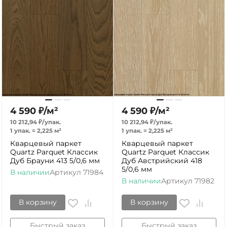
4 590
₽
/
м²
4 590
₽
/
м²
10 212,94
₽
/
упак.
10 212,94
₽
/
упак.
1 упак.
=
2,225
м²
1 упак.
=
2,225
м²
Кварцевый паркет
Кварцевый паркет
Quartz Parquet Классик
Quartz Parquet Классик
Дуб Брауни 413 5/0,6 мм
Дуб Австрийский 418
5/0,6 мм
В наличии
Артикул
71984
В наличии
Артикул
71982
В корзину
В корзину
Быстрый заказ
Быстрый заказ