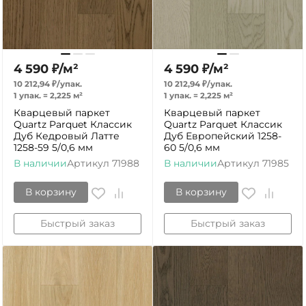
4 590
₽
/
м²
4 590
₽
/
м²
10 212,94
₽
/
упак.
10 212,94
₽
/
упак.
1 упак.
=
2,225
м²
1 упак.
=
2,225
м²
Кварцевый паркет
Кварцевый паркет
Quartz Parquet Классик
Quartz Parquet Классик
Дуб Кедровый Латте
Дуб Европейский 1258-
1258-59 5/0,6 мм
60 5/0,6 мм
В наличии
Артикул
71988
В наличии
Артикул
71985
В корзину
В корзину
Быстрый заказ
Быстрый заказ