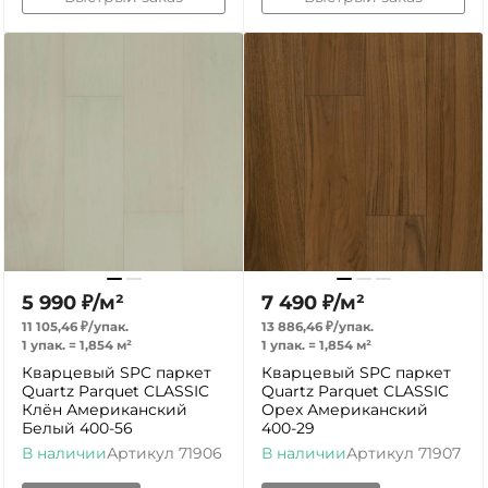
5 990
₽
/
м²
7 490
₽
/
м²
11 105,46
₽
/
упак.
13 886,46
₽
/
упак.
1 упак.
=
1,854
м²
1 упак.
=
1,854
м²
Кварцевый SPC паркет
Кварцевый SPC паркет
Quartz Parquet CLASSIC
Quartz Parquet CLASSIC
Клён Американский
Орех Американский
Белый 400-56
400-29
В наличии
Артикул
71906
В наличии
Артикул
71907