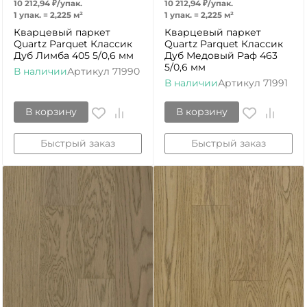
10 212,94
₽
/
упак.
10 212,94
₽
/
упак.
1 упак.
=
2,225
м²
1 упак.
=
2,225
м²
Кварцевый паркет
Кварцевый паркет
Quartz Parquet Классик
Quartz Parquet Классик
Дуб Лимба 405 5/0,6 мм
Дуб Медовый Раф 463
5/0,6 мм
В наличии
Артикул
71990
В наличии
Артикул
71991
В корзину
В корзину
Быстрый заказ
Быстрый заказ