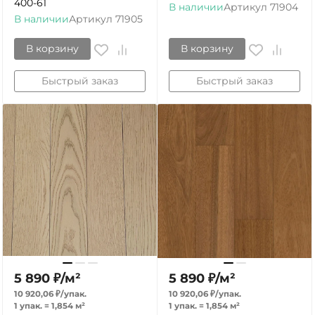
400-61
В наличии
Артикул
71904
В наличии
Артикул
71905
В корзину
В корзину
Быстрый заказ
Быстрый заказ
5 890
₽
/
м²
5 890
₽
/
м²
10 920,06
₽
/
упак.
10 920,06
₽
/
упак.
1 упак.
=
1,854
м²
1 упак.
=
1,854
м²