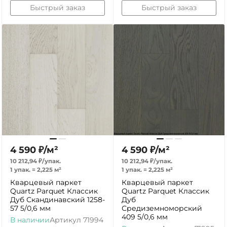
Быстрый заказ
Быстрый заказ
4 590
₽
/
м²
4 590
₽
/
м²
10 212,94
₽
/
упак.
10 212,94
₽
/
упак.
1 упак.
=
2,225
м²
1 упак.
=
2,225
м²
Кварцевый паркет
Кварцевый паркет
Quartz Parquet Классик
Quartz Parquet Классик
Дуб Скандинавский 1258-
Дуб
57 5/0,6 мм
Средиземноморский
409 5/0,6 мм
В наличии
Артикул
71994