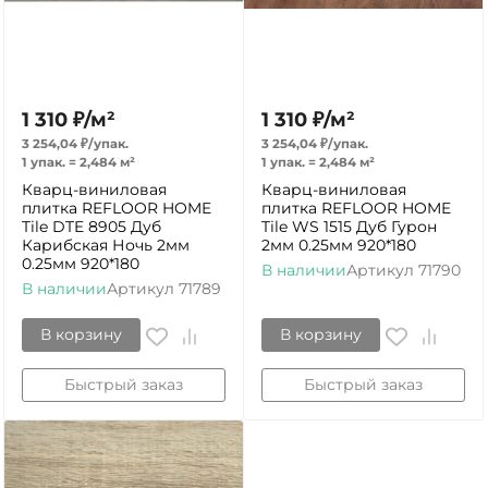
1 310
₽
/
м²
1 310
₽
/
м²
3 254,04
₽
/
упак.
3 254,04
₽
/
упак.
1 упак.
=
2,484
м²
1 упак.
=
2,484
м²
Кварц-виниловая
Кварц-виниловая
плитка REFLOOR HOME
плитка REFLOOR HOME
Tile DTE 8905 Дуб
Tile WS 1515 Дуб Гурон
Карибская Ночь 2мм
2мм 0.25мм 920*180
0.25мм 920*180
В наличии
Артикул
71790
В наличии
Артикул
71789
В корзину
В корзину
Быстрый заказ
Быстрый заказ