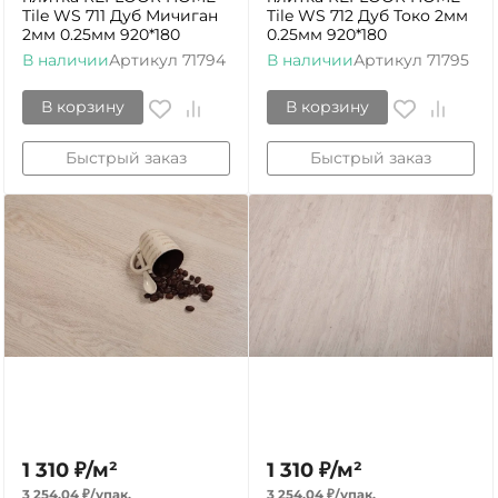
Tile WS 711 Дуб Мичиган
Tile WS 712 Дуб Токо 2мм
2мм 0.25мм 920*180
0.25мм 920*180
В наличии
Артикул
71794
В наличии
Артикул
71795
В корзину
В корзину
Быстрый заказ
Быстрый заказ
1 310
₽
/
м²
1 310
₽
/
м²
3 254,04
₽
/
упак.
3 254,04
₽
/
упак.