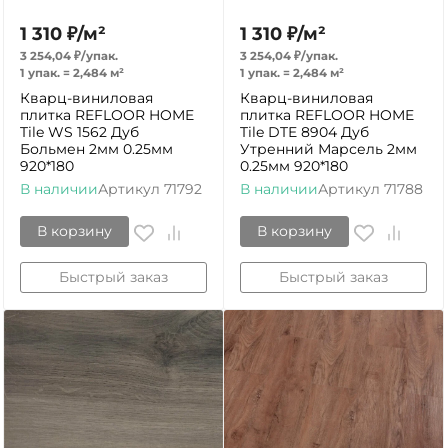
1 310
₽
/
м²
1 310
₽
/
м²
3 254,04
₽
/
упак.
3 254,04
₽
/
упак.
1 упак.
=
2,484
м²
1 упак.
=
2,484
м²
Кварц-виниловая
Кварц-виниловая
плитка REFLOOR HOME
плитка REFLOOR HOME
Tile WS 1562 Дуб
Tile DTE 8904 Дуб
Больмен 2мм 0.25мм
Утренний Марсель 2мм
920*180
0.25мм 920*180
В наличии
Артикул
71792
В наличии
Артикул
71788
В корзину
В корзину
Быстрый заказ
Быстрый заказ