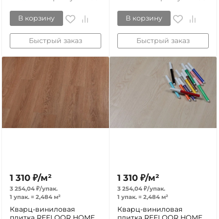
В корзину
В корзину
Быстрый заказ
Быстрый заказ
1 310
₽
/
м²
1 310
₽
/
м²
3 254,04
₽
/
упак.
3 254,04
₽
/
упак.
1 упак.
=
2,484
м²
1 упак.
=
2,484
м²
Кварц-виниловая
Кварц-виниловая
плитка REFLOOR HOME
плитка REFLOOR HOME