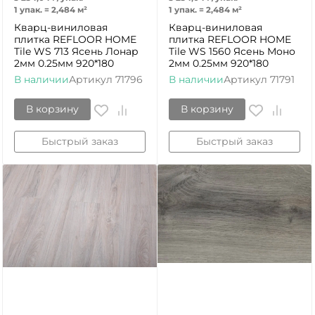
1 упак.
=
2,484
м²
1 упак.
=
2,484
м²
Кварц-виниловая
Кварц-виниловая
плитка REFLOOR HOME
плитка REFLOOR HOME
Tile WS 713 Ясень Лонар
Tile WS 1560 Ясень Моно
2мм 0.25мм 920*180
2мм 0.25мм 920*180
В наличии
Артикул
71796
В наличии
Артикул
71791
В корзину
В корзину
Быстрый заказ
Быстрый заказ