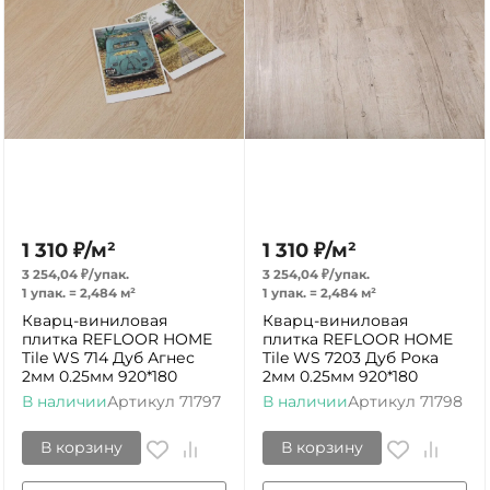
1 310
₽
/
м²
1 310
₽
/
м²
3 254,04
₽
/
упак.
3 254,04
₽
/
упак.
1 упак.
=
2,484
м²
1 упак.
=
2,484
м²
Кварц-виниловая
Кварц-виниловая
плитка REFLOOR HOME
плитка REFLOOR HOME
Tile WS 714 Дуб Агнес
Tile WS 7203 Дуб Рока
2мм 0.25мм 920*180
2мм 0.25мм 920*180
В наличии
Артикул
71797
В наличии
Артикул
71798
В корзину
В корзину