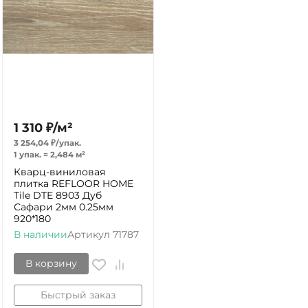
1 310
₽
/
м²
3 254,04
₽
/
упак.
1 упак.
=
2,484
м²
Кварц-виниловая
плитка REFLOOR HOME
Tile DTE 8903 Дуб
Сафари 2мм 0.25мм
920*180
В наличии
Артикул
71787
В корзину
Быстрый заказ