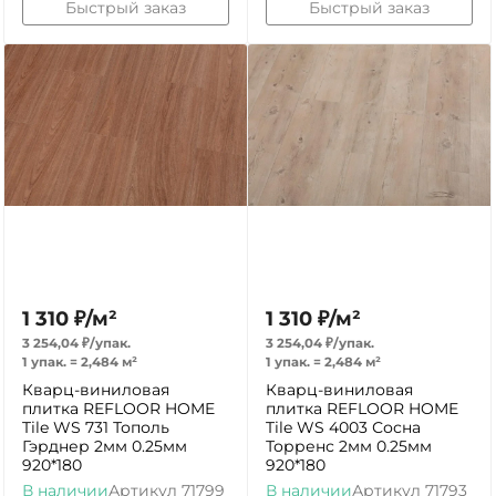
Быстрый заказ
Быстрый заказ
1 310
₽
/
м²
1 310
₽
/
м²
3 254,04
₽
/
упак.
3 254,04
₽
/
упак.
1 упак.
=
2,484
м²
1 упак.
=
2,484
м²
Кварц-виниловая
Кварц-виниловая
плитка REFLOOR HOME
плитка REFLOOR HOME
Tile WS 731 Тополь
Tile WS 4003 Сосна
Гэрднер 2мм 0.25мм
Торренс 2мм 0.25мм
920*180
920*180
В наличии
Артикул
71799
В наличии
Артикул
71793