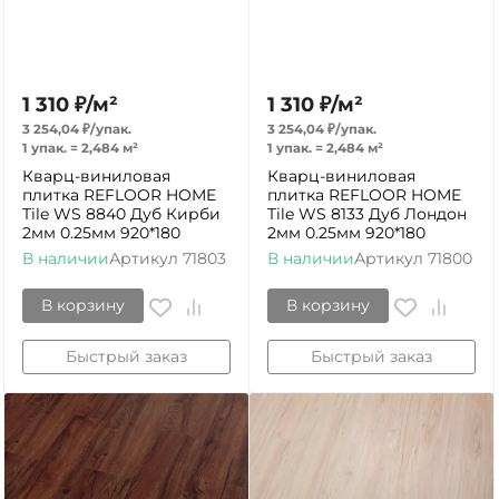
1 310
₽
/
м²
1 310
₽
/
м²
3 254,04
₽
/
упак.
3 254,04
₽
/
упак.
1 упак.
=
2,484
м²
1 упак.
=
2,484
м²
Кварц-виниловая
Кварц-виниловая
плитка REFLOOR HOME
плитка REFLOOR HOME
Tile WS 8840 Дуб Кирби
Tile WS 8133 Дуб Лондон
2мм 0.25мм 920*180
2мм 0.25мм 920*180
В наличии
Артикул
71803
В наличии
Артикул
71800
В корзину
В корзину
Быстрый заказ
Быстрый заказ