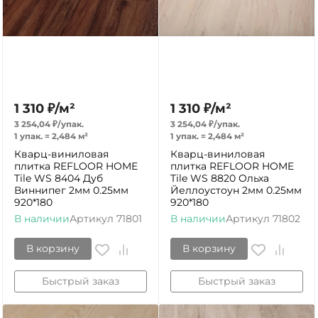
1 310
₽
/
м²
1 310
₽
/
м²
3 254,04
₽
/
упак.
3 254,04
₽
/
упак.
1 упак.
=
2,484
м²
1 упак.
=
2,484
м²
Кварц-виниловая
Кварц-виниловая
плитка REFLOOR HOME
плитка REFLOOR HOME
Tile WS 8404 Дуб
Tile WS 8820 Ольха
Виннипег 2мм 0.25мм
Йеллоустоун 2мм 0.25мм
920*180
920*180
В наличии
Артикул
71801
В наличии
Артикул
71802
В корзину
В корзину
Быстрый заказ
Быстрый заказ