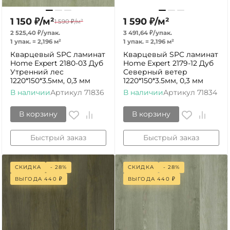
1 150
₽
/
м²
1 590
₽
/
м²
1 590
₽
/
м²
2 525,40
₽
/
упак.
3 491,64
₽
/
упак.
1 упак.
=
2,196
м²
1 упак.
=
2,196
м²
Кварцевый SPC ламинат
Кварцевый SPC ламинат
Home Expert 2180-03 Дуб
Home Expert 2179-12 Дуб
Утренний лес
Северный ветер
1220*150*3.5мм, 0,3 мм
1220*150*3.5мм, 0,3 мм
В наличии
Артикул
71836
В наличии
Артикул
71834
В корзину
В корзину
Быстрый заказ
Быстрый заказ
СКИДКА
- 28%
СКИДКА
- 28%
ВЫГОДА
440
₽
ВЫГОДА
440
₽