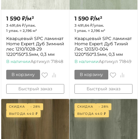
1 590
₽
/
м²
1 590
₽
/
м²
3 491,64
₽
/
упак.
3 491,64
₽
/
упак.
1 упак.
=
2,196
м²
1 упак.
=
2,196
м²
Кварцевый SPC ламинат
Кварцевый SPC ламинат
Home Expert Дуб Зимний
Home Expert Дуб Тихий
лес 1210/1028-29
Лес 1203/0-004
1220*150*3.5мм, 0,3 мм
1220*150*3.5мм, 0,3 мм
В наличии
Артикул
71848
В наличии
Артикул
71849
В корзину
В корзину
Быстрый заказ
Быстрый заказ
СКИДКА
- 28%
СКИДКА
- 28%
ВЫГОДА
440
₽
ВЫГОДА
440
₽