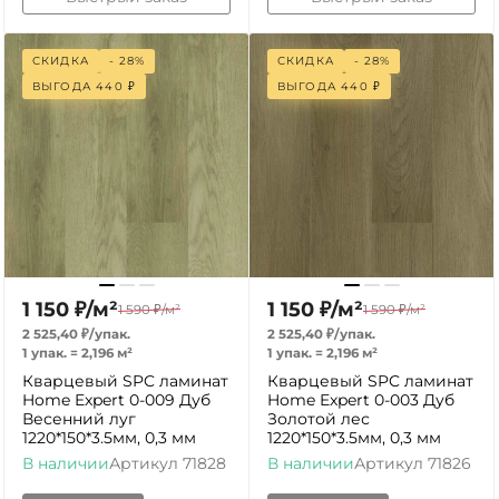
СКИДКА
- 28%
СКИДКА
- 28%
ВЫГОДА
440
₽
ВЫГОДА
440
₽
1 150
₽
/
м²
1 150
₽
/
м²
1 590
₽
/
м²
1 590
₽
/
м²
2 525,40
₽
/
упак.
2 525,40
₽
/
упак.
1 упак.
=
2,196
м²
1 упак.
=
2,196
м²
Кварцевый SPC ламинат
Кварцевый SPC ламинат
Home Expert 0-009 Дуб
Home Expert 0-003 Дуб
Весенний луг
Золотой лес
1220*150*3.5мм, 0,3 мм
1220*150*3.5мм, 0,3 мм
В наличии
Артикул
71828
В наличии
Артикул
71826