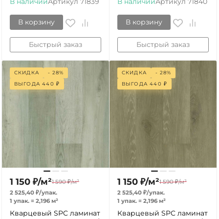
В наличии
Артикул
71839
В наличии
Артикул
71840
В корзину
В корзину
Быстрый заказ
Быстрый заказ
СКИДКА
- 28%
СКИДКА
- 28%
ВЫГОДА
440
₽
ВЫГОДА
440
₽
1 150
₽
/
м²
1 150
₽
/
м²
1 590
₽
/
м²
1 590
₽
/
м²
2 525,40
₽
/
упак.
2 525,40
₽
/
упак.
1 упак.
=
2,196
м²
1 упак.
=
2,196
м²
Кварцевый SPC ламинат
Кварцевый SPC ламинат