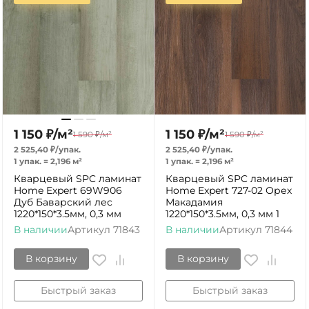
1 150
₽
/
м²
1 150
₽
/
м²
1 590
₽
/
м²
1 590
₽
/
м²
2 525,40
₽
/
упак.
2 525,40
₽
/
упак.
1 упак.
=
2,196
м²
1 упак.
=
2,196
м²
Кварцевый SPC ламинат
Кварцевый SPC ламинат
Home Expert 69W906
Home Expert 727-02 Орех
Дуб Баварский лес
Макадамия
1220*150*3.5мм, 0,3 мм
1220*150*3.5мм, 0,3 мм 1
В наличии
Артикул
71843
В наличии
Артикул
71844
В корзину
В корзину
Быстрый заказ
Быстрый заказ