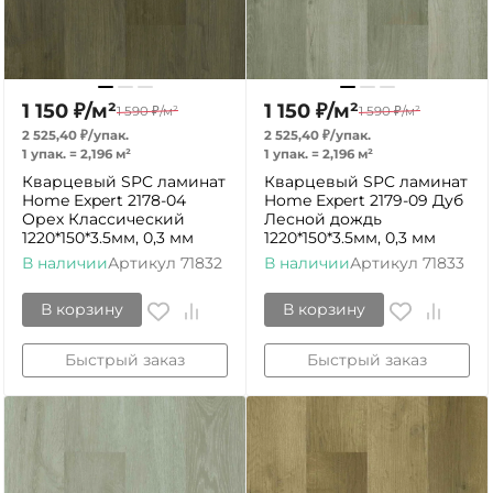
1 150
₽
/
м²
1 150
₽
/
м²
1 590
₽
/
м²
1 590
₽
/
м²
2 525,40
₽
/
упак.
2 525,40
₽
/
упак.
1 упак.
=
2,196
м²
1 упак.
=
2,196
м²
Кварцевый SPC ламинат
Кварцевый SPC ламинат
Home Expert 2178-04
Home Expert 2179-09 Дуб
Орех Классический
Лесной дождь
1220*150*3.5мм, 0,3 мм
1220*150*3.5мм, 0,3 мм
В наличии
Артикул
71832
В наличии
Артикул
71833
В корзину
В корзину
Быстрый заказ
Быстрый заказ