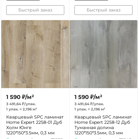
Быстрый заказ
Быстрый заказ
1 590
₽
/
м²
1 590
₽
/
м²
3 491,64
₽
/
упак.
3 491,64
₽
/
упак.
1 упак.
=
2,196
м²
1 упак.
=
2,196
м²
Кварцевый SPC ламинат
Кварцевый SPC ламинат
Home Expert 2258-01 Дуб
Home Expert 2258-12 Дуб
Холм Юнге
Туманная долина
1220*150*3.5мм, 0,3 мм
1220*150*3.5мм, 0,3 мм