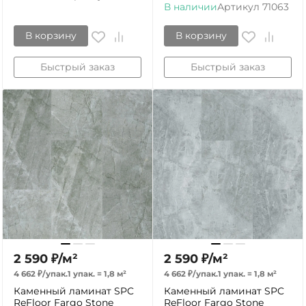
В наличии
Артикул
71063
В корзину
В корзину
Быстрый заказ
Быстрый заказ
2 590
₽
/
м²
2 590
₽
/
м²
4 662
₽
/
упак.
1 упак.
=
1,8
м²
4 662
₽
/
упак.
1 упак.
=
1,8
м²
Каменный ламинат SPC
Каменный ламинат SPC
ReFloor Fargo Stone
ReFloor Fargo Stone