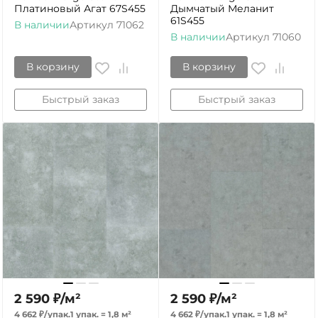
Платиновый Агат 67S455
Дымчатый Меланит
61S455
В наличии
Артикул
71062
В наличии
Артикул
71060
В корзину
В корзину
Быстрый заказ
Быстрый заказ
2 590
₽
/
м²
2 590
₽
/
м²
4 662
₽
/
упак.
1 упак.
=
1,8
м²
4 662
₽
/
упак.
1 упак.
=
1,8
м²