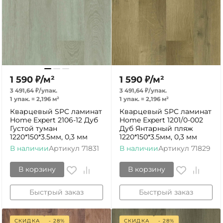
1 590
₽
/
м²
1 590
₽
/
м²
3 491,64
₽
/
упак.
3 491,64
₽
/
упак.
1 упак.
=
2,196
м²
1 упак.
=
2,196
м²
Кварцевый SPC ламинат
Кварцевый SPC ламинат
Home Expert 2106-12 Дуб
Home Expert 1201/0-002
Густой туман
Дуб Янтарный пляж
1220*150*3.5мм, 0,3 мм
1220*150*3.5мм, 0,3 мм
В наличии
Артикул
71831
В наличии
Артикул
71829
В корзину
В корзину
Быстрый заказ
Быстрый заказ
СКИДКА
- 28%
СКИДКА
- 28%