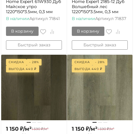
Home Expert 61W930 Дуб
Home Expert 2185-12 Дуб
Майское утро
Волшебный лес
1220*150*3.5мм, 0,3 мм
1220*150*3.5мм, 0,3 мм
В наличии
Артикул
71841
В наличии
Артикул
71837
В корзину
В корзину
Быстрый заказ
Быстрый заказ
СКИДКА
- 28%
СКИДКА
- 28%
ВЫГОДА
440
₽
ВЫГОДА
440
₽
1 150
₽
/
м²
1 150
₽
/
м²
1 590
₽
/
м²
1 590
₽
/
м²