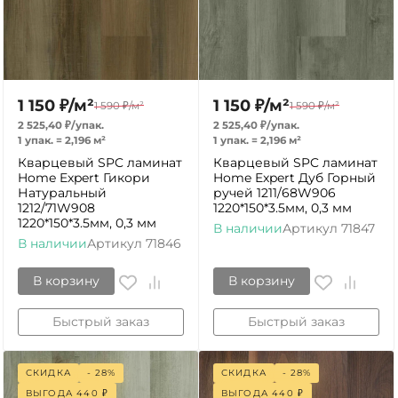
1 150
₽
/
м²
1 150
₽
/
м²
1 590
₽
/
м²
1 590
₽
/
м²
2 525,40
₽
/
упак.
2 525,40
₽
/
упак.
1 упак.
=
2,196
м²
1 упак.
=
2,196
м²
Кварцевый SPC ламинат
Кварцевый SPC ламинат
Home Expert Гикори
Home Expert Дуб Горный
Натуральный
ручей 1211/68W906
1212/71W908
1220*150*3.5мм, 0,3 мм
1220*150*3.5мм, 0,3 мм
В наличии
Артикул
71847
В наличии
Артикул
71846
В корзину
В корзину
Быстрый заказ
Быстрый заказ
СКИДКА
- 28%
СКИДКА
- 28%
ВЫГОДА
440
₽
ВЫГОДА
440
₽