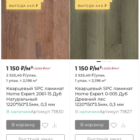
ВЫГОДА
440
₽
ВЫГОДА
440
₽
1 150
₽
/
м²
1 150
₽
/
м²
1 590
₽
/
м²
1 590
₽
/
м²
2 525,40
₽
/
упак.
2 525,40
₽
/
упак.
1 упак.
=
2,196
м²
1 упак.
=
2,196
м²
Кварцевый SPC ламинат
Кварцевый SPC ламинат
Home Expert 2061-15 Дуб
Home Expert 0-005 Дуб
Натуральный
Древний лес
1220*150*3.5мм, 0,3 мм
1220*150*3.5мм, 0,3 мм
В наличии
Артикул
71830
В наличии
Артикул
71827
В корзину
В корзину
Быстрый заказ
Быстрый заказ