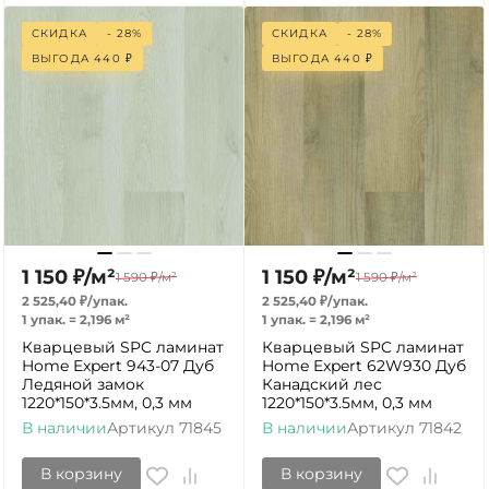
СКИДКА
- 28%
СКИДКА
- 28%
ВЫГОДА
440
₽
ВЫГОДА
440
₽
1 150
₽
/
м²
1 150
₽
/
м²
1 590
₽
/
м²
1 590
₽
/
м²
2 525,40
₽
/
упак.
2 525,40
₽
/
упак.
1 упак.
=
2,196
м²
1 упак.
=
2,196
м²
Кварцевый SPC ламинат
Кварцевый SPC ламинат
Home Expert 943-07 Дуб
Home Expert 62W930 Дуб
Ледяной замок
Канадский лес
1220*150*3.5мм, 0,3 мм
1220*150*3.5мм, 0,3 мм
В наличии
Артикул
71845
В наличии
Артикул
71842
В корзину
В корзину