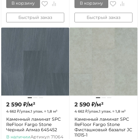
В корзину
В корзину
Быстрый заказ
Быстрый заказ
2 590
₽
/
м²
2 590
₽
/
м²
4 662
₽
/
упак.
1 упак.
=
1,8
м²
4 662
₽
/
упак.
1 упак.
=
1,8
м²
Каменный ламинат SPC
Каменный ламинат SPC
ReFloor Fargo Stone
ReFloor Fargo Stone
Черный Алмаз 64S452
Фисташковый базальт JC
11015-1
В наличии
Артикул
71064