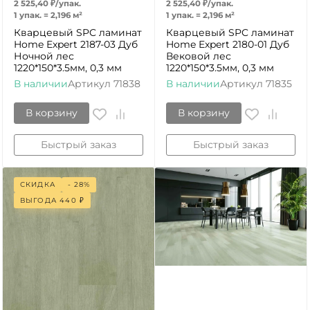
2 525,40
₽
/
упак.
2 525,40
₽
/
упак.
1 упак.
=
2,196
м²
1 упак.
=
2,196
м²
Кварцевый SPC ламинат
Кварцевый SPC ламинат
Home Expert 2187-03 Дуб
Home Expert 2180-01 Дуб
Ночной лес
Вековой лес
1220*150*3.5мм, 0,3 мм
1220*150*3.5мм, 0,3 мм
В наличии
Артикул
71838
В наличии
Артикул
71835
В корзину
В корзину
Быстрый заказ
Быстрый заказ
СКИДКА
- 28%
ВЫГОДА
440
₽