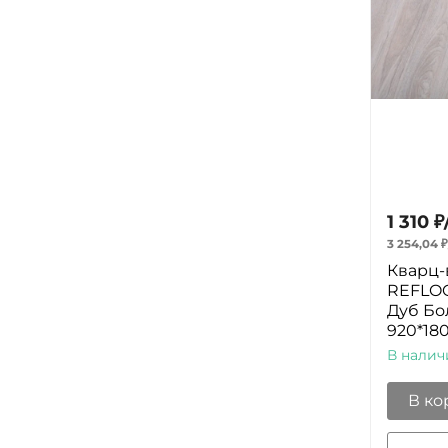
1 310
₽
3 254,04
₽
Кварц-
REFLOO
Дуб Бо
920*18
В налич
В ко