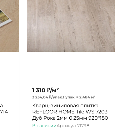
1 310
₽
/
м²
3 254,04
₽
/
упак.
1 упак.
=
2,484
м²
а
Кварц-виниловая плитка
714
REFLOOR HOME Tile WS 7203
Дуб Рока 2мм 0.25мм 920*180
В наличии
Артикул
71798