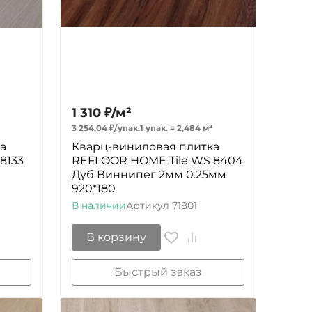
1 310
₽
/
м²
3 254,04
₽
/
упак.
1 упак.
=
2,484
м²
а
Кварц-виниловая плитка
8133
REFLOOR HOME Tile WS 8404
Дуб Виннипег 2мм 0.25мм
920*180
В наличии
Артикул
71801
В корзину
Быстрый заказ