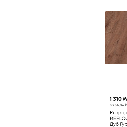
1 310
₽
3 254,04
₽
Кварц-
REFLOO
Дуб Гу