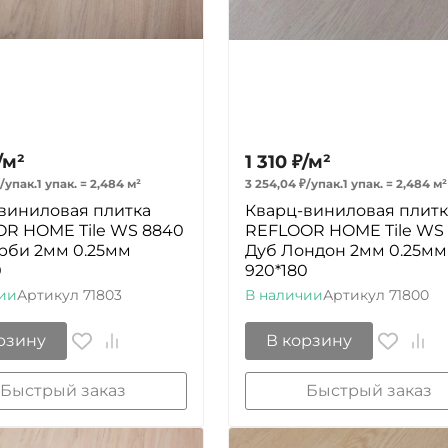
/
м²
1 310
₽
/
м²
/
упак.
1 упак.
=
2,484
м²
3 254,04
₽
/
упак.
1 упак.
=
2,484
м²
виниловая плитка
Кварц-виниловая плитк
R HOME Tile WS 8840
REFLOOR HOME Tile WS 
рби 2мм 0.25мм
Дуб Лондон 2мм 0.25мм
0
920*180
ии
Артикул
71803
В наличии
Артикул
71800
рзину
В корзину
Быстрый заказ
Быстрый заказ