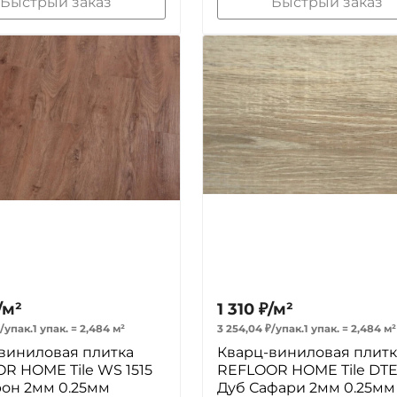
Быстрый заказ
Быстрый заказ
/
м²
1 310
₽
/
м²
/
упак.
1 упак.
=
2,484
м²
3 254,04
₽
/
упак.
1 упак.
=
2,484
м²
виниловая плитка
Кварц-виниловая плитк
R HOME Tile WS 1515
REFLOOR HOME Tile DTE
рон 2мм 0.25мм
Дуб Сафари 2мм 0.25мм