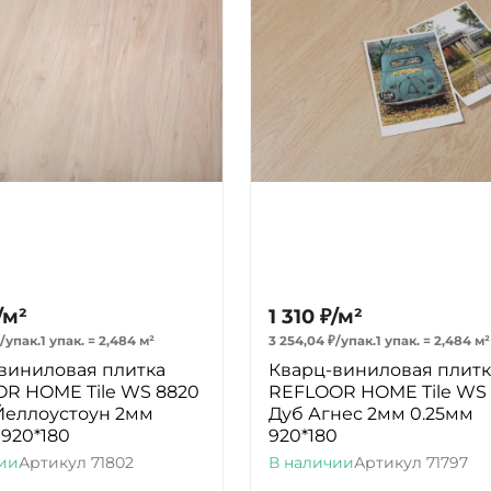
/
м²
1 310
₽
/
м²
/
упак.
1 упак.
=
2,484
м²
3 254,04
₽
/
упак.
1 упак.
=
2,484
м²
виниловая плитка
Кварц-виниловая плитк
R HOME Tile WS 8820
REFLOOR HOME Tile WS 
Йеллоустоун 2мм
Дуб Агнес 2мм 0.25мм
 920*180
920*180
ии
Артикул
71802
В наличии
Артикул
71797