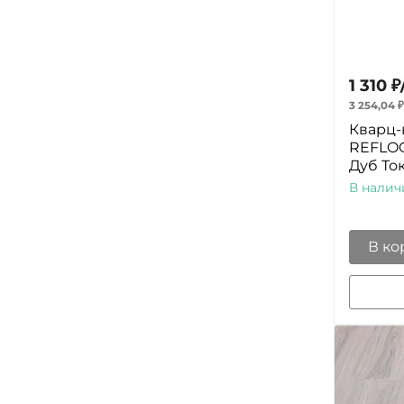
1 310
₽
3 254,04
₽
Кварц-
REFLOO
Дуб То
В налич
В ко