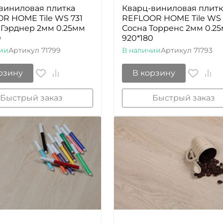
виниловая плитка
Кварц-виниловая плитк
R HOME Tile WS 731
REFLOOR HOME Tile WS
 Гэрднер 2мм 0.25мм
Сосна Торренс 2мм 0.2
0
920*180
ии
Артикул
71799
В наличии
Артикул
71793
рзину
В корзину
Быстрый заказ
Быстрый заказ