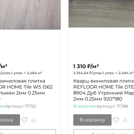
/
м²
1 310
₽
/
м²
/
упак.
1 упак.
=
2,484
м²
3 254,04
₽
/
упак.
1 упак.
=
2,484
м²
виниловая плитка
Кварц-виниловая плитк
R HOME Tile WS 1562
REFLOOR HOME Tile DT
льмен 2мм 0.25мм
8904 Дуб Утренний Ма
0
2мм 0.25мм 920*180
ии
Артикул
71792
В наличии
Артикул
71788
рзину
В корзину