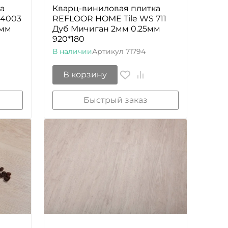
а
Кварц-виниловая плитка
 4003
REFLOOR HOME Tile WS 711
5мм
Дуб Мичиган 2мм 0.25мм
920*180
В наличии
Артикул
71794
В корзину
Быстрый заказ