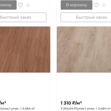
рзину
В корзину
Быстрый заказ
Быстрый заказ
/
м²
1 310
₽
/
м²
/
упак.
1 упак.
=
2,484
м²
3 254,04
₽
/
упак.
1 упак.
=
2,484
м²