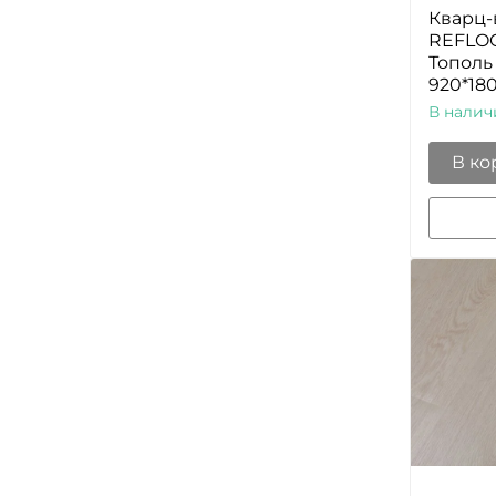
Кварц-
REFLOO
Тополь
920*18
В налич
В ко