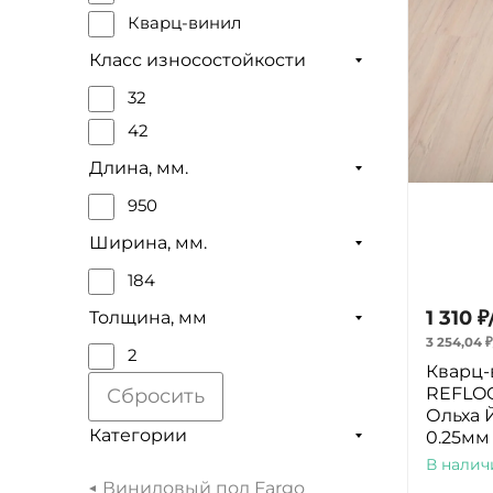
Кварц-винил
Класс износостойкости
32
42
Длина, мм.
950
Ширина, мм.
184
1 310
₽
Толщина, мм
3 254,04
₽
2
Кварц-
REFLOO
Сбросить
Ольха 
Категории
0.25мм
В налич
Виниловый пол Fargo