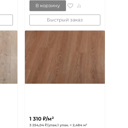
В корзину
Быстрый заказ
1 310
₽
/
м²
3 254,04
₽
/
упак.
1 упак.
=
2,484
м²