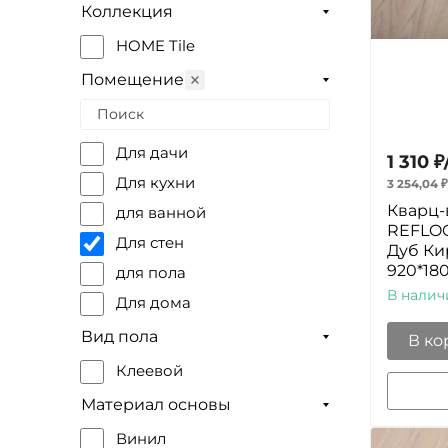
Коллекция
HOME Tile
Помещение
Для дачи
1 310
₽
Для кухни
3 254,04
₽
Кварц-
для ванной
REFLOO
Для стен
Дуб Ки
920*18
для пола
В налич
Для дома
Вид пола
В ко
Клеевой
Материал основы
Винил