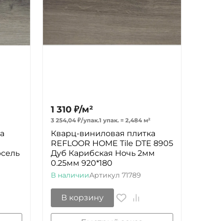
1 310
₽
/
м²
3 254,04
₽
/
упак.
1 упак.
=
2,484
м²
а
Кварц-виниловая плитка
E
REFLOOR HOME Tile DTE 8905
рсель
Дуб Карибская Ночь 2мм
0.25мм 920*180
В наличии
Артикул
71789
В корзину