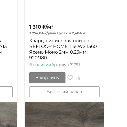
1 310
₽
/
м²
3 254,04
₽
/
упак.
1 упак.
=
2,484
м²
а
Кварц-виниловая плитка
713
REFLOOR HOME Tile WS 1560
м
Ясень Моно 2мм 0.25мм
920*180
В наличии
Артикул
71791
В корзину
Быстрый заказ