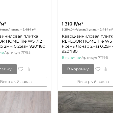
/
м²
1 310
₽
/
м²
/
упак.
1 упак.
=
2,484
м²
3 254,04
₽
/
упак.
1 упак.
=
2,484
м²
виниловая плитка
Кварц-виниловая плитк
R HOME Tile WS 712
REFLOOR HOME Tile WS 
ко 2мм 0.25мм 920*180
Ясень Лонар 2мм 0.25м
920*180
ии
Артикул
71795
В наличии
Артикул
71796
рзину
В корзину
Быстрый заказ
Быстрый заказ