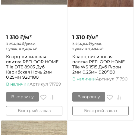
1 310
₽
/
м²
1 310
₽
/
м²
3 254,04
₽
/
упак.
3 254,04
₽
/
упак.
1 упак.
=
2,484
м²
1 упак.
=
2,484
м²
Кварц-виниловая
Кварц-виниловая
плитка REFLOOR HOME
плитка REFLOOR HOME
Tile DTE 8905 Дуб
Tile WS 1515 Дуб Гурон
Карибская Ночь 2мм
2мм 0.25мм 920*180
0.25мм 920*180
В наличии
Артикул
71790
В наличии
Артикул
71789
В корзину
В корзину
Быстрый заказ
Быстрый заказ