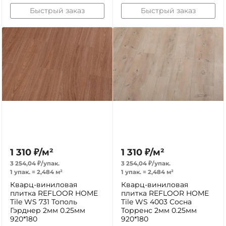
Быстрый заказ
Быстрый заказ
1 310
₽
/
м²
1 310
₽
/
м²
3 254,04
₽
/
упак.
3 254,04
₽
/
упак.
1 упак.
=
2,484
м²
1 упак.
=
2,484
м²
Кварц-виниловая
Кварц-виниловая
плитка REFLOOR HOME
плитка REFLOOR HOME
Tile WS 731 Тополь
Tile WS 4003 Сосна
Гэрднер 2мм 0.25мм
Торренс 2мм 0.25мм
920*180
920*180