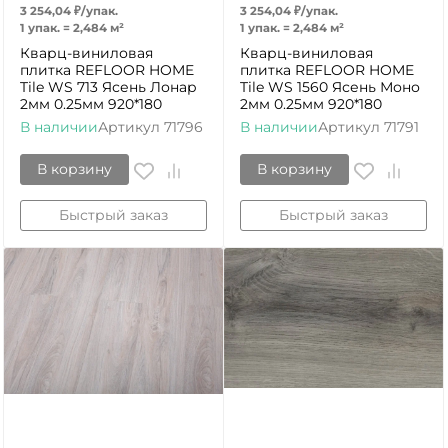
3 254,04
₽
/
упак.
3 254,04
₽
/
упак.
1 упак.
=
2,484
м²
1 упак.
=
2,484
м²
Кварц-виниловая
Кварц-виниловая
плитка REFLOOR HOME
плитка REFLOOR HOME
Tile WS 713 Ясень Лонар
Tile WS 1560 Ясень Моно
2мм 0.25мм 920*180
2мм 0.25мм 920*180
В наличии
Артикул
71796
В наличии
Артикул
71791
В корзину
В корзину
Быстрый заказ
Быстрый заказ