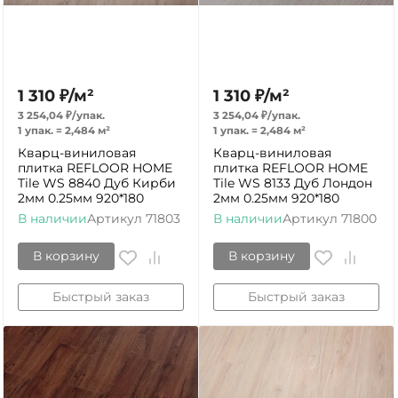
1 310
₽
/
м²
1 310
₽
/
м²
3 254,04
₽
/
упак.
3 254,04
₽
/
упак.
1 упак.
=
2,484
м²
1 упак.
=
2,484
м²
Кварц-виниловая
Кварц-виниловая
плитка REFLOOR HOME
плитка REFLOOR HOME
Tile WS 8840 Дуб Кирби
Tile WS 8133 Дуб Лондон
2мм 0.25мм 920*180
2мм 0.25мм 920*180
В наличии
Артикул
71803
В наличии
Артикул
71800
В корзину
В корзину
Быстрый заказ
Быстрый заказ