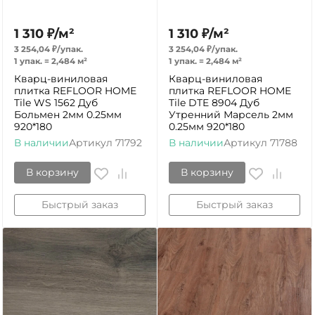
1 310
₽
/
м²
1 310
₽
/
м²
3 254,04
₽
/
упак.
3 254,04
₽
/
упак.
1 упак.
=
2,484
м²
1 упак.
=
2,484
м²
Кварц-виниловая
Кварц-виниловая
плитка REFLOOR HOME
плитка REFLOOR HOME
Tile WS 1562 Дуб
Tile DTE 8904 Дуб
Больмен 2мм 0.25мм
Утренний Марсель 2мм
920*180
0.25мм 920*180
В наличии
Артикул
71792
В наличии
Артикул
71788
В корзину
В корзину
Быстрый заказ
Быстрый заказ