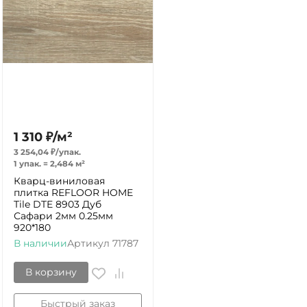
1 310
₽
/
м²
3 254,04
₽
/
упак.
1 упак.
=
2,484
м²
Кварц-виниловая
плитка REFLOOR HOME
Tile DTE 8903 Дуб
Сафари 2мм 0.25мм
920*180
В наличии
Артикул
71787
В корзину
Быстрый заказ