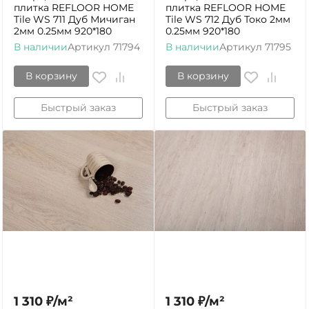
плитка REFLOOR HOME
плитка REFLOOR HOME
Tile WS 711 Дуб Мичиган
Tile WS 712 Дуб Токо 2мм
2мм 0.25мм 920*180
0.25мм 920*180
В наличии
Артикул
71794
В наличии
Артикул
71795
В корзину
В корзину
Быстрый заказ
Быстрый заказ
1 310
₽
/
м²
1 310
₽
/
м²