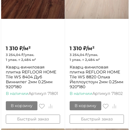
1 310
₽
/
м²
1 310
₽
/
м²
3 254,04
₽
/
упак.
3 254,04
₽
/
упак.
1 упак.
=
2,484
м²
1 упак.
=
2,484
м²
Кварц-виниловая
Кварц-виниловая
плитка REFLOOR HOME
плитка REFLOOR HOME
Tile WS 8404 Дуб
Tile WS 8820 Ольха
Виннипег 2мм 0.25мм
Йеллоустоун 2мм 0.25мм
920*180
920*180
В наличии
Артикул
71801
В наличии
Артикул
71802
В корзину
В корзину
Быстрый заказ
Быстрый заказ