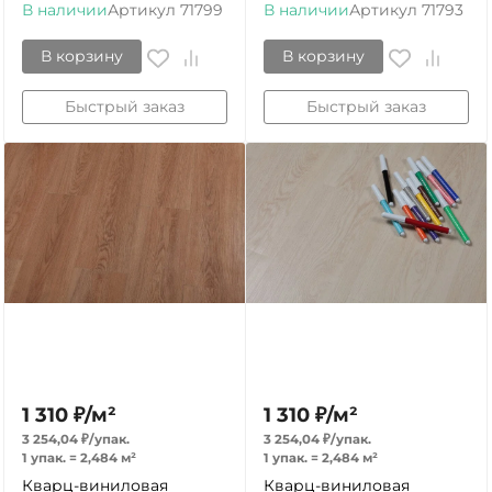
В наличии
Артикул
71799
В наличии
Артикул
71793
В корзину
В корзину
Быстрый заказ
Быстрый заказ
1 310
₽
/
м²
1 310
₽
/
м²
3 254,04
₽
/
упак.
3 254,04
₽
/
упак.
1 упак.
=
2,484
м²
1 упак.
=
2,484
м²
Кварц-виниловая
Кварц-виниловая