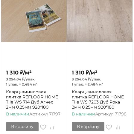
1 310
₽
/
м²
1 310
₽
/
м²
3 254,04
₽
/
упак.
3 254,04
₽
/
упак.
1 упак.
=
2,484
м²
1 упак.
=
2,484
м²
Кварц-виниловая
Кварц-виниловая
плитка REFLOOR HOME
плитка REFLOOR HOME
Tile WS 714 Дуб Агнес
Tile WS 7203 Дуб Рока
2мм 0.25мм 920*180
2мм 0.25мм 920*180
В наличии
Артикул
71797
В наличии
Артикул
71798
В корзину
В корзину