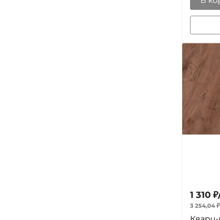
В ко
1 310
₽
3 254,04
₽
Кварц-