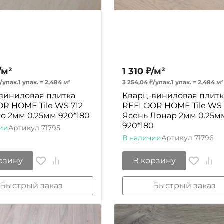
/
м²
1 310
₽
/
м²
/
упак.
1 упак.
=
2,484
м²
3 254,04
₽
/
упак.
1 упак.
=
2,484
м²
виниловая плитка
Кварц-виниловая плитк
R HOME Tile WS 712
REFLOOR HOME Tile WS 
ко 2мм 0.25мм 920*180
Ясень Лонар 2мм 0.25м
920*180
ии
Артикул
71795
В наличии
Артикул
71796
рзину
В корзину
Быстрый заказ
Быстрый заказ