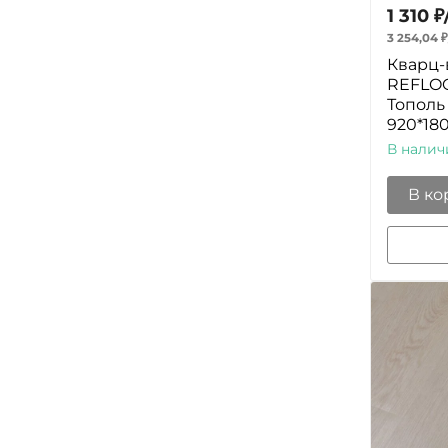
1 310
₽
3 254,04
₽
Кварц-
REFLOO
Тополь
920*18
В налич
В ко