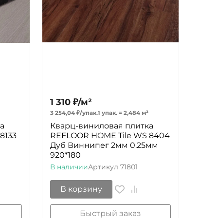
1 310
₽
/
м²
3 254,04
₽
/
упак.
1 упак.
=
2,484
м²
а
Кварц-виниловая плитка
8133
REFLOOR HOME Tile WS 8404
Дуб Виннипег 2мм 0.25мм
920*180
В наличии
Артикул
71801
В корзину
Быстрый заказ