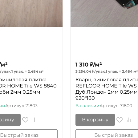
/
м²
1 310
₽
/
м²
/
упак.
1 упак.
=
2,484
м²
3 254,04
₽
/
упак.
1 упак.
=
2,484
м²
виниловая плитка
Кварц-виниловая плитк
R HOME Tile WS 8840
REFLOOR HOME Tile WS 
рби 2мм 0.25мм
Дуб Лондон 2мм 0.25мм
0
920*180
ии
Артикул
71803
В наличии
Артикул
71800
рзину
В корзину
Быстрый заказ
Быстрый заказ