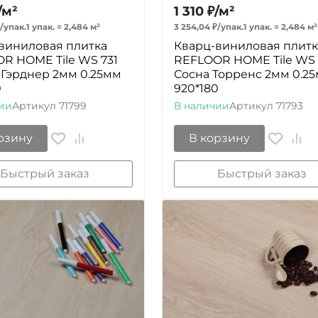
/
м²
1 310
₽
/
м²
/
упак.
1 упак.
=
2,484
м²
3 254,04
₽
/
упак.
1 упак.
=
2,484
м²
виниловая плитка
Кварц-виниловая плитк
R HOME Tile WS 731
REFLOOR HOME Tile WS
 Гэрднер 2мм 0.25мм
Сосна Торренс 2мм 0.2
0
920*180
ии
Артикул
71799
В наличии
Артикул
71793
рзину
В корзину
Быстрый заказ
Быстрый заказ