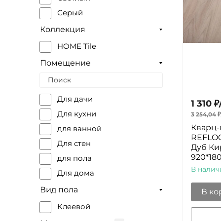
Серый
Коллекция
HOME Tile
Помещение
Для дачи
1 310
₽
Для кухни
3 254,04
₽
Кварц-
для ванной
REFLOO
Для стен
Дуб Ки
920*18
для пола
В налич
Для дома
Вид пола
В ко
Клеевой