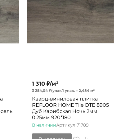
1 310
₽
/
м²
3 254,04
₽
/
упак.
1 упак.
=
2,484
м²
а
Кварц-виниловая плитка
E
REFLOOR HOME Tile DTE 8905
рсель
Дуб Карибская Ночь 2мм
0.25мм 920*180
В наличии
Артикул
71789