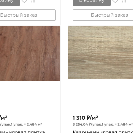
рзину
В корзину
Быстрый заказ
Быстрый заказ
/
м²
1 310
₽
/
м²
/
упак.
1 упак.
=
2,484
м²
3 254,04
₽
/
упак.
1 упак.
=
2,484
м²
виниловая плитка
Кварц-виниловая плитк