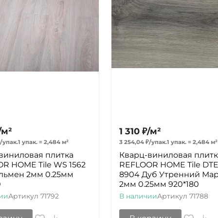
/
м²
1 310
₽
/
м²
/
упак.
1 упак.
=
2,484
м²
3 254,04
₽
/
упак.
1 упак.
=
2,484
м²
виниловая плитка
Кварц-виниловая плитк
R HOME Tile WS 1562
REFLOOR HOME Tile DT
льмен 2мм 0.25мм
8904 Дуб Утренний Ма
0
2мм 0.25мм 920*180
ии
Артикул
71792
В наличии
Артикул
71788