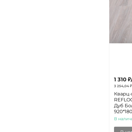
1 310
₽
3 254,04
₽
Кварц-
REFLOO
Дуб Бо
920*18
В налич