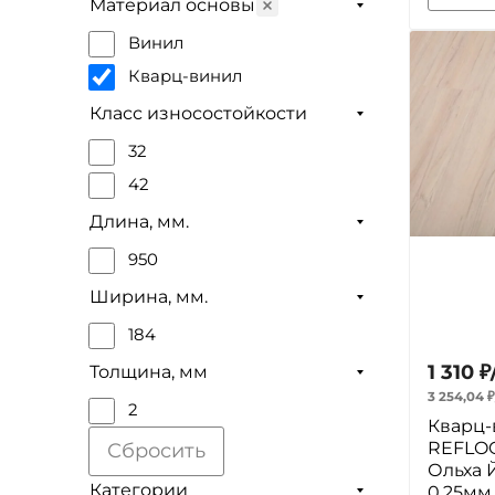
Материал основы
Винил
Кварц-винил
Класс износостойкости
32
42
Длина, мм.
950
Ширина, мм.
184
1 310
₽
Толщина, мм
3 254,04
₽
2
Кварц-
REFLOO
Сбросить
Ольха 
Категории
0.25мм