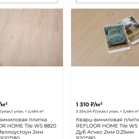
/
м²
1 310
₽
/
м²
/
упак.
1 упак.
=
2,484
м²
3 254,04
₽
/
упак.
1 упак.
=
2,484
м²
виниловая плитка
Кварц-виниловая плитк
R HOME Tile WS 8820
REFLOOR HOME Tile WS 
Йеллоустоун 2мм
Дуб Агнес 2мм 0.25мм
 920*180
920*180