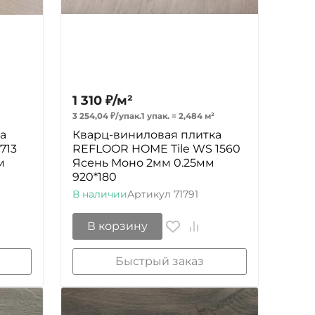
1 310
₽
/
м²
3 254,04
₽
/
упак.
1 упак.
=
2,484
м²
а
Кварц-виниловая плитка
713
REFLOOR HOME Tile WS 1560
м
Ясень Моно 2мм 0.25мм
920*180
В наличии
Артикул
71791
В корзину
Быстрый заказ