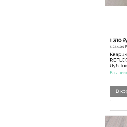
1 310
₽
3 254,04
₽
Кварц-
REFLOO
Дуб То
В налич
В ко