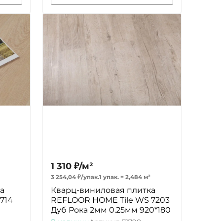
1 310
₽
/
м²
3 254,04
₽
/
упак.
1 упак.
=
2,484
м²
а
Кварц-виниловая плитка
714
REFLOOR HOME Tile WS 7203
Дуб Рока 2мм 0.25мм 920*180