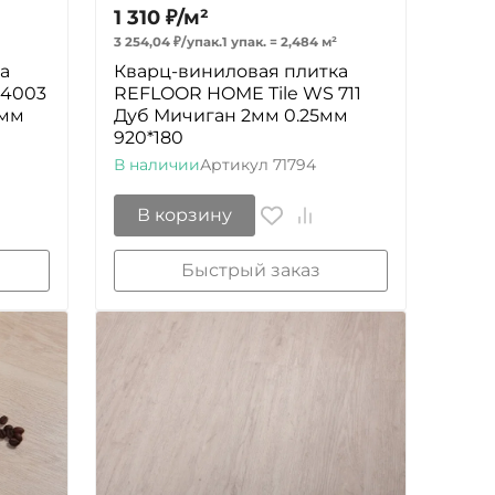
1 310
₽
/
м²
3 254,04
₽
/
упак.
1 упак.
=
2,484
м²
а
Кварц-виниловая плитка
 4003
REFLOOR HOME Tile WS 711
5мм
Дуб Мичиган 2мм 0.25мм
920*180
В наличии
Артикул
71794
В корзину
Быстрый заказ