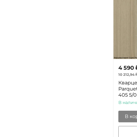
4 590
10 212,94
Кварце
Parque
405 5/0
В налич
В ко