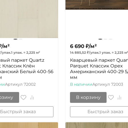
₽
/
м²
6 690
₽
/
м²
₽
/
упак.
1 упак.
=
2,225
м²
14 885,52
₽
/
упак.
1 упак.
=
2,225
м
вый паркет Quartz
Кварцевый паркет Quar
t Классик Клён
Parquet Классик Орех
анский Белый 400-56
Американский 400-29 5/
м
мм
ии
Артикул
72002
В наличии
Артикул
72003
рзину
В корзину
Быстрый заказ
Быстрый заказ