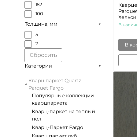
152
Кварце
Parque
100
Хельсин
Толщина, мм
В налич
5
7
В ко
Сбросить
Категории
Кварц паркет Quartz
Parquet Fargo
Популярные коллекции
кварцпаркета
Кварц-паркет на теплый
пол
Кварц-Паркет Fargo
Кварц паркет дуб