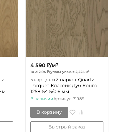
4 590
₽
/
м²
10 212,94
₽
/
упак.
1 упак.
=
2,225
м²
tz
Кварцевый паркет Quartz
Parquet Классик Дуб Конго
 мм
1258-54 5/0,6 мм
В наличии
Артикул
71989
В корзину
Быстрый заказ