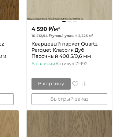
4 590
₽
/
м²
10 212,94
₽
/
упак.
1 упак.
=
2,225
м²
tz
Кварцевый паркет Quartz
Parquet Классик Дуб
 мм
Песочный 408 5/0,6 мм
В наличии
Артикул
71992
В корзину
Быстрый заказ