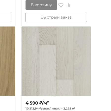
В корзину
Быстрый заказ
4 590
₽
/
м²
10 212,94
₽
/
упак.
1 упак.
=
2,225
м²