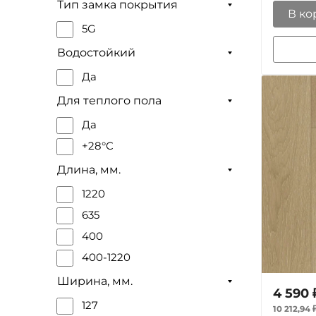
Тип замка покрытия
В ко
5G
Водостойкий
Да
Для теплого пола
Да
+28°C
Длина, мм.
1220
635
400
400-1220
Ширина, мм.
4 590
127
10 212,94