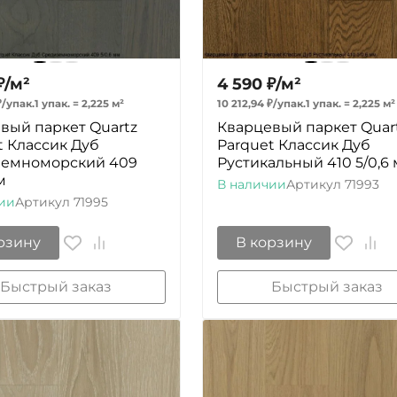
₽
/
м²
4 590
₽
/
м²
₽
/
упак.
1 упак.
=
2,225
м²
10 212,94
₽
/
упак.
1 упак.
=
2,225
м²
вый паркет Quartz
Кварцевый паркет Quar
t Классик Дуб
Parquet Классик Дуб
земноморский 409
Рустикальный 410 5/0,6
м
В наличии
Артикул
71993
ии
Артикул
71995
рзину
В корзину
Быстрый заказ
Быстрый заказ