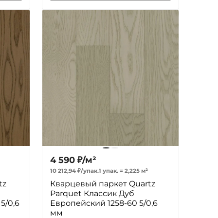
4 590
₽
/
м²
10 212,94
₽
/
упак.
1 упак.
=
2,225
м²
tz
Кварцевый паркет Quartz
Parquet Классик Дуб
5/0,6
Европейский 1258-60 5/0,6
мм