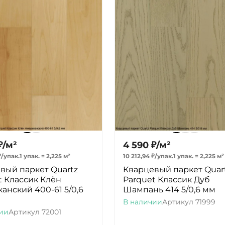
₽
/
м²
4 590
₽
/
м²
₽
/
упак.
1 упак.
=
2,225
м²
10 212,94
₽
/
упак.
1 упак.
=
2,225
м²
вый паркет Quartz
Кварцевый паркет Quar
t Классик Клён
Parquet Классик Дуб
анский 400-61 5/0,6
Шампань 414 5/0,6 мм
В наличии
Артикул
71999
ии
Артикул
72001