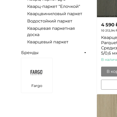
Кварц-паркет "Елочкой"
Кварцвиниловый паркет
Водостойкий паркет
4 590
Кварцевая паркетная
10 212,94
доска
Кварце
Кварцевый паркет
Parque
Среди
Бренды
5/0,6 м
В налич
В ко
Fargo