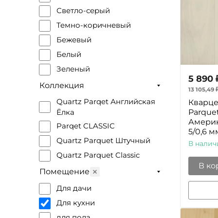
Светло-серый
Темно-коричневый
Бежевый
Белый
Зеленый
5 890
Коричневый
Коллекция
13 105,49
Светлый
Quartz Parqet Английская
Кварце
Parque
Ёлка
Серый
Америк
Parqet CLASSIC
Темный
5/0,6 м
Quartz Parquet Штучный
Светло-желтый
В налич
Quartz Parquet Classic
Светло-зеленый
В ко
Помещение
Оливковый
Для дачи
Для кухни
для пола