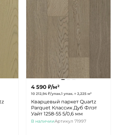
4 590
₽
/
м²
10 212,94
₽
/
упак.
1 упак.
=
2,225
м²
tz
Кварцевый паркет Quartz
Parquet Классик Дуб Флэт
Уайт 1258-55 5/0,6 мм
В наличии
Артикул
71997