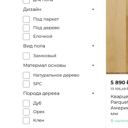
Дизайн
Под паркет
Под дерево
Елочкой
Вид пола
Замковый
Материал основы
Натуральное дерево
5 890
SPC
13 105,49
Порода дерева
Кварце
Parque
Дуб
Америк
Орех
мм
Клен
В налич