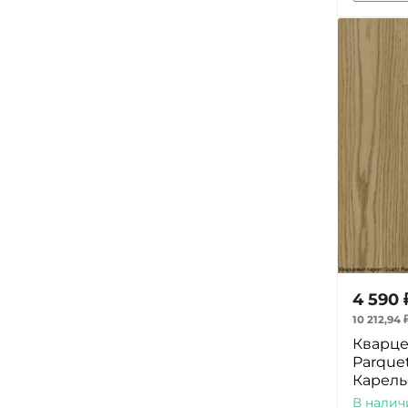
4 590
10 212,94
Кварце
Parque
Карель
В налич