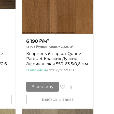
6 190
₽
/
м²
²
13 773
₽
/
упак.
1 упак.
=
2,225
м²
tz
Кварцевый паркет Quartz
Parquet Классик Дуссия
0,6
Африканская 550-63 5/0,6 мм
В наличии
Артикул
72000
В корзину
Быстрый заказ