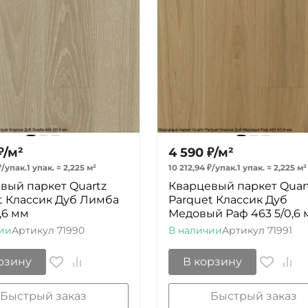
₽
/
м²
4 590
₽
/
м²
₽
/
упак.
1 упак.
=
2,225
м²
10 212,94
₽
/
упак.
1 упак.
=
2,225
м²
вый паркет Quartz
Кварцевый паркет Quar
t Классик Дуб Лимба
Parquet Классик Дуб
,6 мм
Медовый Раф 463 5/0,6
ии
Артикул
71990
В наличии
Артикул
71991
рзину
В корзину
Быстрый заказ
Быстрый заказ