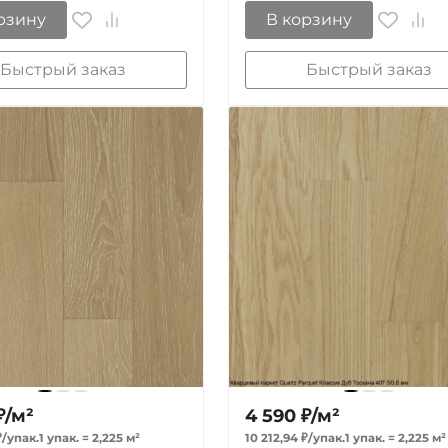
рзину
В корзину
Быстрый заказ
Быстрый заказ
₽
/
м²
4 590
₽
/
м²
₽
/
упак.
1 упак.
=
2,225
м²
10 212,94
₽
/
упак.
1 упак.
=
2,225
м²