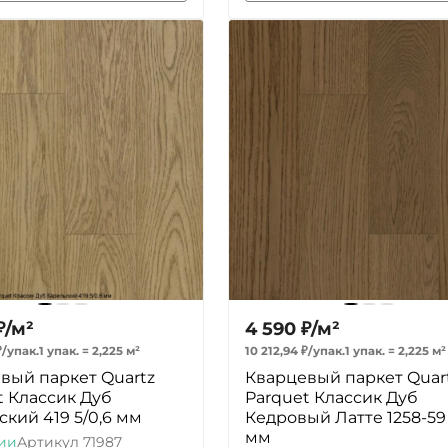
₽
/
м²
4 590
₽
/
м²
₽
/
упак.
1 упак.
=
2,225
м²
10 212,94
₽
/
упак.
1 упак.
=
2,225
м²
вый паркет Quartz
Кварцевый паркет Quar
t Классик Дуб
Parquet Классик Дуб
ский 419 5/0,6 мм
Кедровый Латте 1258-59 
мм
ии
Артикул
71987