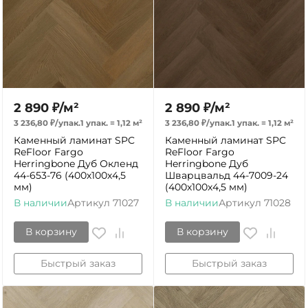
2 890
₽
/
м²
2 890
₽
/
м²
3 236,80
₽
/
упак.
1 упак.
=
1,12
м²
3 236,80
₽
/
упак.
1 упак.
=
1,12
м²
Каменный ламинат SPC
Каменный ламинат SPC
ReFloor Fargo
ReFloor Fargo
Herringbone Дуб Окленд
Herringbone Дуб
44-653-76 (400х100х4,5
Шварцвальд 44-7009-24
мм)
(400х100х4,5 мм)
В наличии
Артикул
71027
В наличии
Артикул
71028
В корзину
В корзину
Быстрый заказ
Быстрый заказ