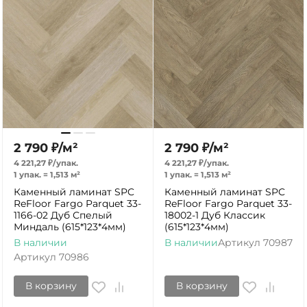
2 790
₽
/
м²
2 790
₽
/
м²
4 221,27
₽
/
упак.
4 221,27
₽
/
упак.
1 упак.
=
1,513
м²
1 упак.
=
1,513
м²
Каменный ламинат SPC
Каменный ламинат SPC
ReFloor Fargo Parquet 33-
ReFloor Fargo Parquet 33-
1166-02 Дуб Спелый
18002-1 Дуб Классик
Миндаль (615*123*4мм)
(615*123*4мм)
В наличии
В наличии
Артикул
70987
Артикул
70986
В корзину
В корзину