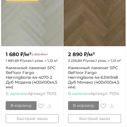
1 680
₽
/
м²
2 890
₽
/
м²
2 890
₽
/
м²
1 881,60
₽
/
упак.
1 упак.
=
1,12
м²
3 236,80
₽
/
упак.
1 упак.
=
1,12
м²
Каменный ламинат SPC
Каменный ламинат SPC
ReFloor Fargo
ReFloor Fargo
Herringbone 44-4070-2
Herringbone 44-63W948
Дуб Модена (400х100х4,5
Дуб Монако (400х100х4,5
мм)
мм)
В наличии
Артикул
71013
В наличии
Артикул
71014
В корзину
В корзину
Быстрый заказ
Быстрый заказ