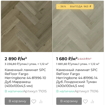
- 36%
ВЫГОДА
963
₽
2 890
₽
/
м²
1 680
₽
/
м²
2 643
₽
/
м²
3 236,80
₽
/
упак.
1 упак.
=
1,12
м²
1 881,60
₽
/
упак.
1 упак.
=
1,12
м²
Каменный ламинат SPC
Каменный ламинат SPC
ReFloor Fargo
ReFloor Fargo
Herringbone 44-81996-10
Herringbone 44-81996-14
Дуб Марракеш
Дуб Лондонский Туман
(400х100х4,5 мм)
(400х100х4,5 мм)
В наличии
Артикул
71015
В наличии
Артикул
71016
В корзину
В корзину