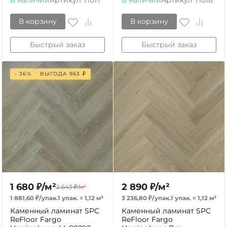
В наличии
Артикул
71017
В наличии
Артикул
71018
В корзину
В корзину
Быстрый заказ
Быстрый заказ
- 36%
ВЫГОДА
963
₽
1 680
₽
/
м²
2 890
₽
/
м²
2 643
₽
/
м²
1 881,60
₽
/
упак.
1 упак.
=
1,12
м²
3 236,80
₽
/
упак.
1 упак.
=
1,12
м²
Каменный ламинат SPC
Каменный ламинат SPC
ReFloor Fargo
ReFloor Fargo