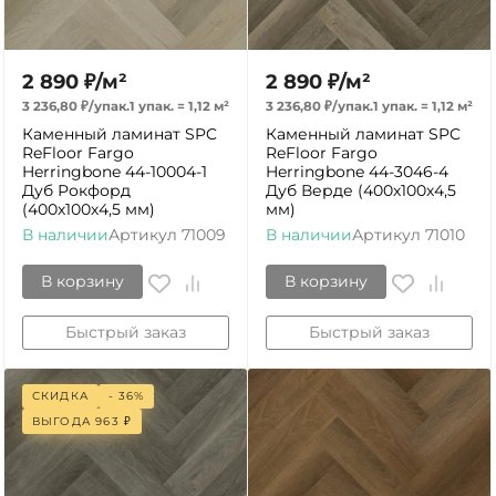
2 890
₽
/
м²
2 890
₽
/
м²
3 236,80
₽
/
упак.
1 упак.
=
1,12
м²
3 236,80
₽
/
упак.
1 упак.
=
1,12
м²
Каменный ламинат SPC
Каменный ламинат SPC
ReFloor Fargo
ReFloor Fargo
Herringbone 44-10004-1
Herringbone 44-3046-4
Дуб Рокфорд
Дуб Верде (400х100х4,5
(400х100х4,5 мм)
мм)
В наличии
Артикул
71009
В наличии
Артикул
71010
В корзину
В корзину
Быстрый заказ
Быстрый заказ
СКИДКА
- 36%
ВЫГОДА
963
₽