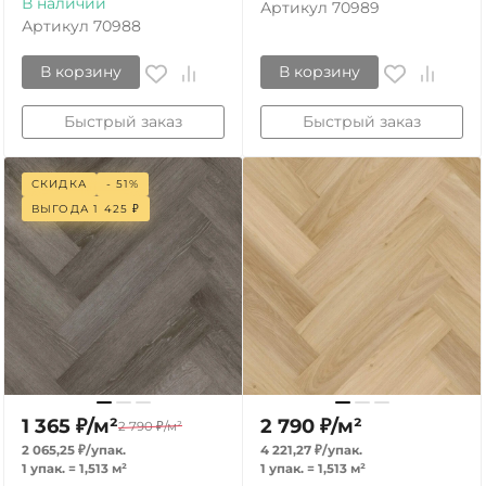
В наличии
Артикул
70989
Артикул
70988
В корзину
В корзину
Быстрый заказ
Быстрый заказ
СКИДКА
- 51%
ВЫГОДА
1 425
₽
1 365
₽
/
м²
2 790
₽
/
м²
2 790
₽
/
м²
2 065,25
₽
/
упак.
4 221,27
₽
/
упак.
1 упак.
=
1,513
м²
1 упак.
=
1,513
м²