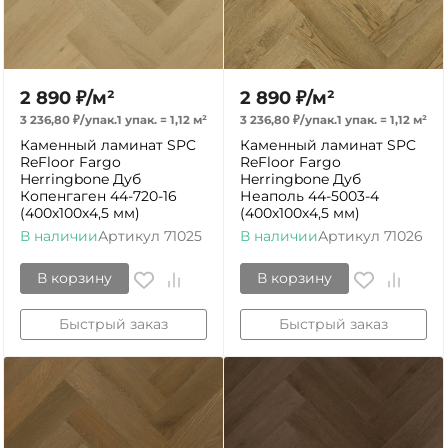
2 890
₽
/
м²
2 890
₽
/
м²
3 236,80
₽
/
упак.
1 упак.
=
1,12
м²
3 236,80
₽
/
упак.
1 упак.
=
1,12
м²
Каменный ламинат SPC
Каменный ламинат SPC
ReFloor Fargo
ReFloor Fargo
Herringbone Дуб
Herringbone Дуб
Копенгаген 44-720-16
Неаполь 44-5003-4
(400х100х4,5 мм)
(400х100х4,5 мм)
В наличии
Артикул
71025
В наличии
Артикул
71026
В корзину
В корзину
Быстрый заказ
Быстрый заказ