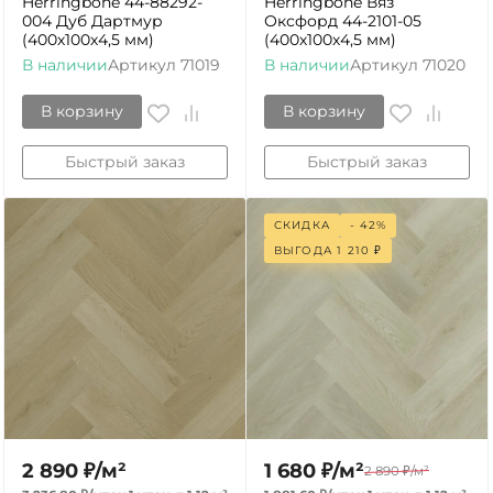
Herringbone 44-88292-
Herringbone Вяз
004 Дуб Дартмур
Оксфорд 44-2101-05
(400х100х4,5 мм)
(400х100х4,5 мм)
В наличии
Артикул
71019
В наличии
Артикул
71020
В корзину
В корзину
Быстрый заказ
Быстрый заказ
СКИДКА
- 42%
ВЫГОДА
1 210
₽
2 890
₽
/
м²
1 680
₽
/
м²
2 890
₽
/
м²