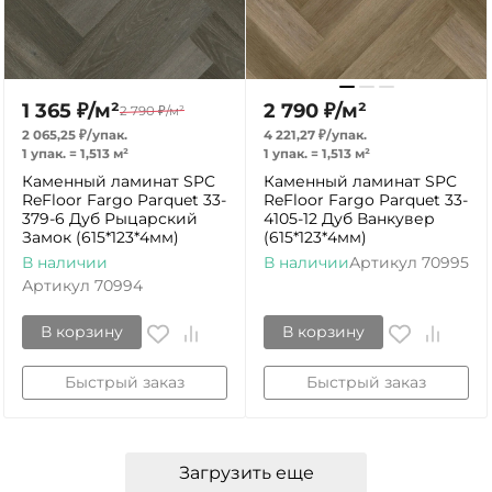
1 365
₽
/
м²
2 790
₽
/
м²
2 790
₽
/
м²
2 065,25
₽
/
упак.
4 221,27
₽
/
упак.
1 упак.
=
1,513
м²
1 упак.
=
1,513
м²
Каменный ламинат SPC
Каменный ламинат SPC
ReFloor Fargo Parquet 33-
ReFloor Fargo Parquet 33-
379-6 Дуб Рыцарский
4105-12 Дуб Ванкувер
Замок (615*123*4мм)
(615*123*4мм)
В наличии
В наличии
Артикул
70995
Артикул
70994
В корзину
В корзину
Быстрый заказ
Быстрый заказ
Загрузить еще