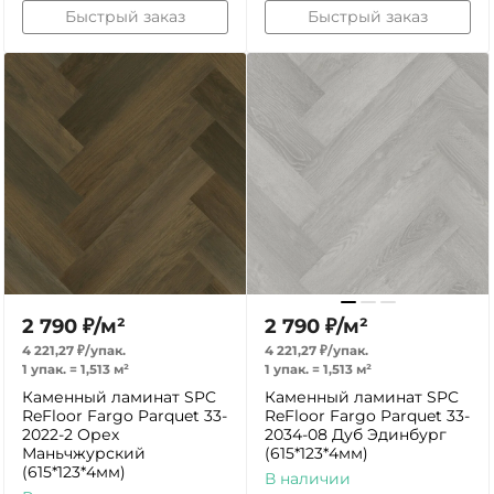
Быстрый заказ
Быстрый заказ
2 790
₽
/
м²
2 790
₽
/
м²
4 221,27
₽
/
упак.
4 221,27
₽
/
упак.
1 упак.
=
1,513
м²
1 упак.
=
1,513
м²
Каменный ламинат SPC
Каменный ламинат SPC
ReFloor Fargo Parquet 33-
ReFloor Fargo Parquet 33-
2022-2 Орех
2034-08 Дуб Эдинбург
Маньчжурский
(615*123*4мм)
(615*123*4мм)
В наличии