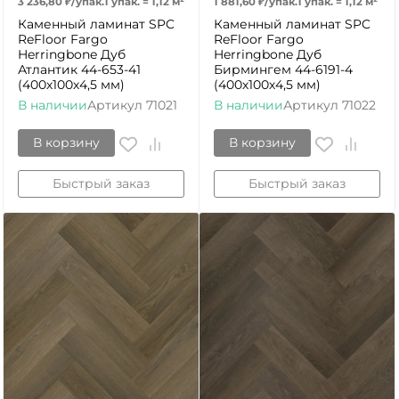
3 236,80
₽
/
упак.
1 упак.
=
1,12
м²
1 881,60
₽
/
упак.
1 упак.
=
1,12
м²
Каменный ламинат SPC
Каменный ламинат SPC
ReFloor Fargo
ReFloor Fargo
Herringbone Дуб
Herringbone Дуб
Атлантик 44-653-41
Бирмингем 44-6191-4
(400х100х4,5 мм)
(400х100х4,5 мм)
В наличии
Артикул
71021
В наличии
Артикул
71022
В корзину
В корзину
Быстрый заказ
Быстрый заказ