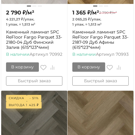
2 790
₽
/
м²
1 365
₽
/
м²
2 790
₽
/
м²
4 221,27
₽
/
упак.
2 065,25
₽
/
упак.
1 упак.
=
1,513
м²
1 упак.
=
1,513
м²
Каменный ламинат SPC
Каменный ламинат SPC
ReFloor Fargo Parquet 33-
ReFloor Fargo Parquet 33-
2180-04 Дуб Финский
2187-09 Дуб Афины
Залив (615*123*4мм)
(615*123*4мм)
В наличии
Артикул
70992
В наличии
Артикул
70993
В корзину
В корзину
Быстрый заказ
Быстрый заказ
СКИДКА
- 51%
ВЫГОДА
1 425
₽