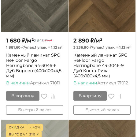
1 680
₽
/
м²
2 890
₽
/
м²
2 643
₽
/
м²
1 881,60
₽
/
упак.
1 упак.
=
1,12
м²
3 236,80
₽
/
упак.
1 упак.
=
1,12
м²
Каменный ламинат SPC
Каменный ламинат SPC
ReFloor Fargo
ReFloor Fargo
Herringbone 44-3046-6
Herringbone 44-3046-9
Дуб Борнео (400х100х4,5
Дуб Коста-Рика
мм)
(400х100х4,5 мм)
В наличии
Артикул
71011
В наличии
Артикул
71012
В корзину
В корзину
Быстрый заказ
Быстрый заказ
СКИДКА
- 42%
ВЫГОДА
1 210
₽