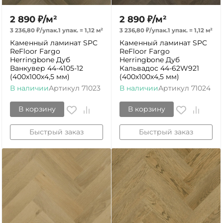
2 890
₽
/
м²
2 890
₽
/
м²
3 236,80
₽
/
упак.
1 упак.
=
1,12
м²
3 236,80
₽
/
упак.
1 упак.
=
1,12
м²
Каменный ламинат SPC
Каменный ламинат SPC
ReFloor Fargo
ReFloor Fargo
Herringbone Дуб
Herringbone Дуб
Ванкувер 44-4105-12
Кальвадос 44-62W921
(400х100х4,5 мм)
(400х100х4,5 мм)
В наличии
Артикул
71023
В наличии
Артикул
71024
В корзину
В корзину
Быстрый заказ
Быстрый заказ