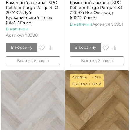
Каменный ламинат SPC
Каменный ламинат SPC
ReFloor Fargo Parquet 33-
ReFloor Fargo Parquet 33-
2074-05 Дуб
2101-05 Вяз Оксфорд
Вулканический Пляж
(615*123*4мм)
(615*123*4мм)
В наличии
Артикул
70991
В наличии
Артикул
70990
В корзину
В корзину
Быстрый заказ
Быстрый заказ
СКИДКА
- 51%
ВЫГОДА
1 425
₽