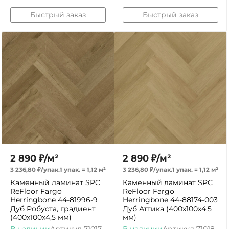
Быстрый заказ
Быстрый заказ
2 890
₽
/
м²
2 890
₽
/
м²
3 236,80
₽
/
упак.
1 упак.
=
1,12
м²
3 236,80
₽
/
упак.
1 упак.
=
1,12
м²
Каменный ламинат SPC
Каменный ламинат SPC
ReFloor Fargo
ReFloor Fargo
Herringbone 44-81996-9
Herringbone 44-88174-003
Дуб Робуста, градиент
Дуб Аттика (400х100х4,5
(400х100х4,5 мм)
мм)