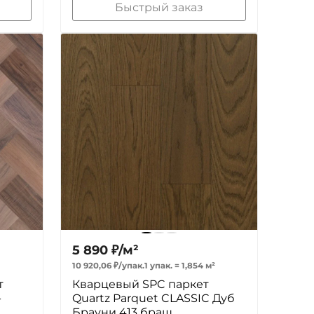
Быстрый заказ
5 890
₽
/
м²
10 920,06
₽
/
упак.
1 упак.
=
1,854
м²
т
Кварцевый SPC паркет
-
Quartz Parquet CLASSIC Дуб
Брауни 413 браш