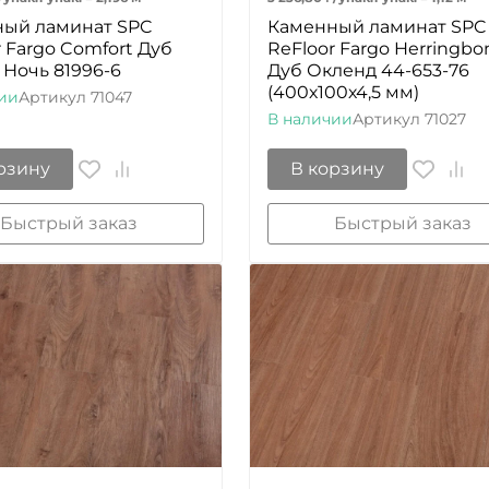
ый ламинат SPC
Каменный ламинат SPC
r Fargo Comfort Дуб
ReFloor Fargo Herringbo
Ночь 81996-6
Дуб Окленд 44-653-76
(400х100х4,5 мм)
ии
Артикул
71047
В наличии
Артикул
71027
рзину
В корзину
Быстрый заказ
Быстрый заказ