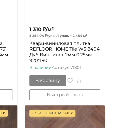
1 310
₽
/
м²
3 254,04
₽
/
упак.
1 упак.
=
2,484
м²
а
Кварц-виниловая плитка
731
REFLOOR HOME Tile WS 8404
25мм
Дуб Виннипег 2мм 0.25мм
920*180
В наличии
Артикул
71801
В корзину
Быстрый заказ
0
₽
- 32%
ВЫГОДА
540
₽