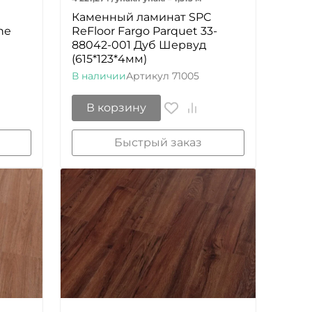
Каменный ламинат SPC
ne
ReFloor Fargo Parquet 33-
88042-001 Дуб Шервуд
(615*123*4мм)
В наличии
Артикул
71005
В корзину
Быстрый заказ