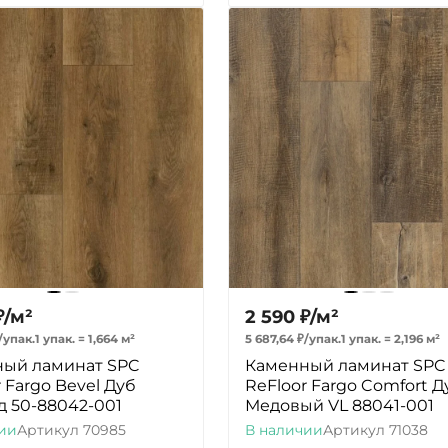
₽
/
м²
2 590
₽
/
м²
/
упак.
1 упак.
=
1,664
м²
5 687,64
₽
/
упак.
1 упак.
=
2,196
м²
ый ламинат SPC
Каменный ламинат SPC
 Fargo Bevel Дуб
ReFloor Fargo Comfort Д
 50-88042-001
Медовый VL 88041-001
ии
Артикул
70985
В наличии
Артикул
71038