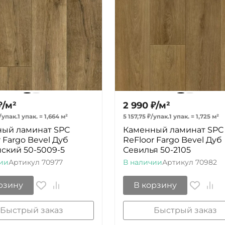
₽
/
м²
2 990
₽
/
м²
/
упак.
1 упак.
=
1,664
м²
5 157,75
₽
/
упак.
1 упак.
=
1,725
м²
ый ламинат SPC
Каменный ламинат SPC
 Fargo Bevel Дуб
ReFloor Fargo Bevel Дуб
ский 50-5009-5
Севилья 50-2105
ии
Артикул
70977
В наличии
Артикул
70982
рзину
В корзину
Быстрый заказ
Быстрый заказ