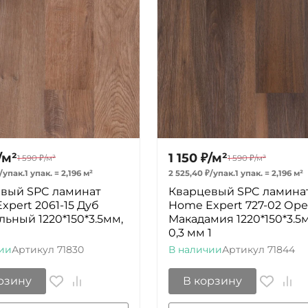
/
м²
1 150
₽
/
м²
1 590
₽
/
м²
1 590
₽
/
м²
/
упак.
1 упак.
=
2,196
м²
2 525,40
₽
/
упак.
1 упак.
=
2,196
м²
вый SPC ламинат
Кварцевый SPC ламина
xpert 2061-15 Дуб
Home Expert 727-02 Оре
льный 1220*150*3.5мм,
Макадамия 1220*150*3.5
0,3 мм 1
ии
Артикул
71830
В наличии
Артикул
71844
рзину
В корзину