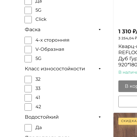
Да
5G
Click
Фаска
1 310
₽
3 254,04
₽
4-х сторонняя
Кварц-
V-Образная
REFLOO
Дуб Гу
5G
920*18
Класс износостойкости
В налич
32
В ко
33
41
42
Водостойкий
СКИДКА
Да