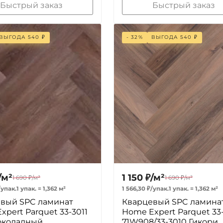
Быстрый заказ
Быстрый заказ
ВЫГОДА
540
₽
- 32%
ВЫГОДА
540
₽
/
м²
1 150
₽
/
м²
1 690
₽
/
м²
1 690
₽
/
м²
/
упак.
1 упак.
=
1,362
м²
1 566,30
₽
/
упак.
1 упак.
=
1,362
м²
вый SPC ламинат
Кварцевый SPC ламина
xpert Parquet 33-3011
Home Expert Parquet 33
околадный
71W908/33-3010 Гикори