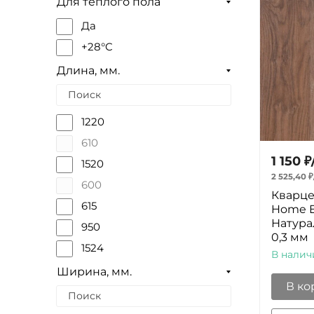
Для теплого пола
Да
+28°C
Длина, мм.
1220
610
1 150
₽
1520
2 525,40
₽
600
Кварце
615
Home E
Натура
950
0,3 мм
1524
В налич
2200
Ширина, мм.
В ко
635
1000