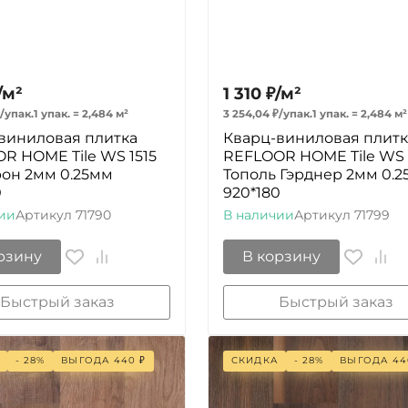
/
м²
1 310
₽
/
м²
/
упак.
1 упак.
=
2,484
м²
3 254,04
₽
/
упак.
1 упак.
=
2,484
м²
виниловая плитка
Кварц-виниловая плитк
R HOME Tile WS 1515
REFLOOR HOME Tile WS 
рон 2мм 0.25мм
Тополь Гэрднер 2мм 0.
0
920*180
ии
Артикул
71790
В наличии
Артикул
71799
рзину
В корзину
Быстрый заказ
Быстрый заказ
- 28%
ВЫГОДА
440
₽
СКИДКА
- 28%
ВЫГОДА
44