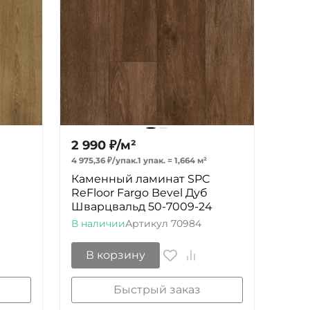
2 990
₽
/
м²
4 975,36
₽
/
упак.
1 упак.
=
1,664
м²
Каменный ламинат SPC
ReFloor Fargo Bevel Дуб
Шварцвальд 50-7009-24
В наличии
Артикул
70984
В корзину
Быстрый заказ