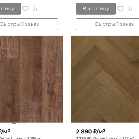
рзину
В корзину
Быстрый заказ
Быстрый заказ
₽
/
м²
2 890
₽
/
м²
/
упак.
1 упак.
=
2,196
м²
3 236,80
₽
/
упак.
1 упак.
=
1,12
м²