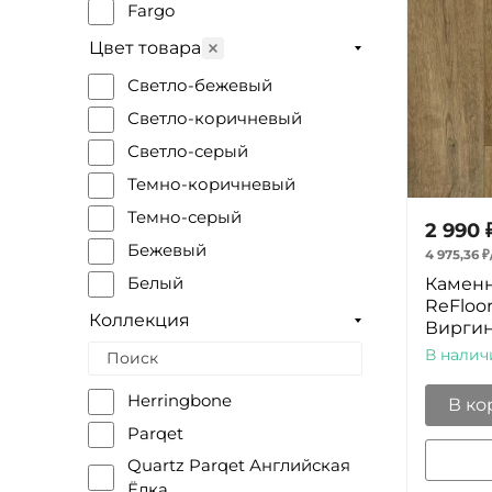
Fargo
Цвет товара
Светло-бежевый
Светло-коричневый
Светло-серый
Темно-коричневый
Темно-серый
2 990
Бежевый
4 975,36
₽
Каменн
Белый
ReFloor
Зеленый
Коллекция
Виргин
Коричневый
В налич
Светлый
Herringbone
В ко
Серый
Parqet
Темный
Quartz Parqet Английская
Фиолетовый
Ёлка