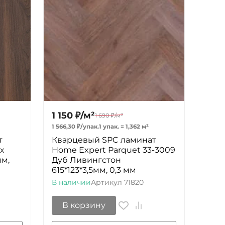
1 150
₽
/
м²
1 690
₽
/
м²
1 566,30
₽
/
упак.
1 упак.
=
1,362
м²
т
Кварцевый SPC ламинат
х
Home Expert Parquet 33-3009
мм,
Дуб Ливингстон
615*123*3,5мм, 0,3 мм
В наличии
Артикул
71820
В корзину