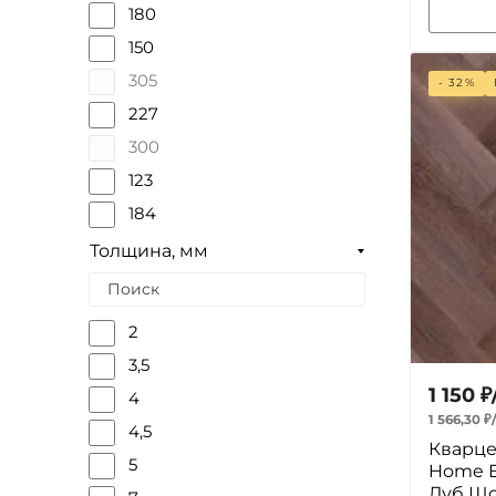
180
400
150
400-1220
305
- 32%
227
300
123
184
182
Толщина, мм
127
152
2
100
3,5
1 150
₽
4
1 566,30
₽
4,5
Кварце
5
Home E
Дуб Ш