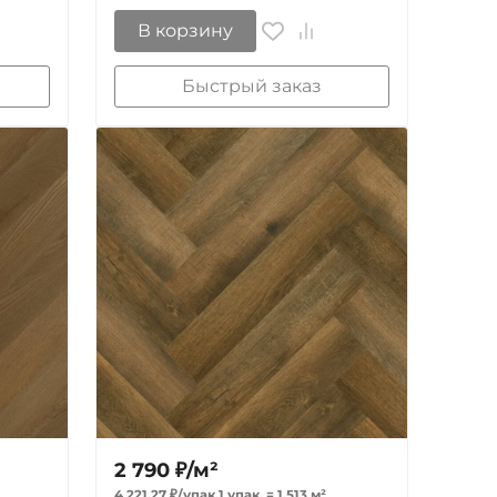
В корзину
Быстрый заказ
2 790
₽
/
м²
4 221,27
₽
/
упак.
1 упак.
=
1,513
м²