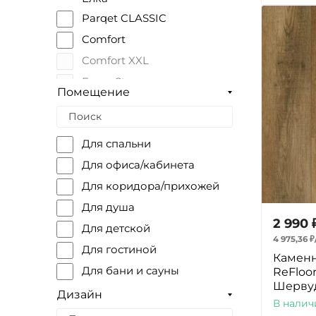
Черный
Parqet CLASSIC
Пробка
Comfort
Светло-желтый
Comfort XXL
Светло-зеленый
Fargo Stone
Помещение
Оливковый
Rock
Оранжевый
Home Expert Parquet
Для спальни
Home Expert Natural
Для офиса/кабинета
HOME Tile
Для коридора/прихожей
Bevel
Для душа
Quartz Parquet Штучный
2 990
Для детской
Quartz Parquet Classic
4 975,36
₽
Для гостиной
Parquet Design
Каменн
Для бани и сауны
ReFloor
Шервуд
Для балкона
Дизайн
В налич
Для дачи