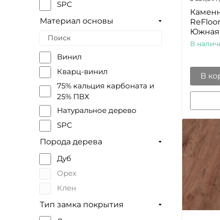
SPC
Каменн
Материал основы
ReFloo
Южная 
В налич
Винил
Кварц-винил
В ко
75% кальция карбоната и
25% ПВХ
Натуральное дерево
SPC
Порода дерева
Дуб
Орех
Клен
Тип замка покрытия