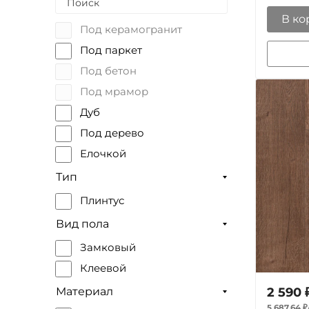
Для кухни
В ко
Под керамогранит
для ванной
Под паркет
Для стен
Под бетон
для пола
Под мрамор
Для дома
Дуб
Для ресторана
Под дерево
Елочкой
Под камень
Тип
Под плитку
Плинтус
Вид пола
Замковый
Клеевой
2 590
Материал
5 687,64
₽