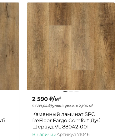
2 590
₽
/
м²
5 687,64
₽
/
упак.
1 упак.
=
2,196
м²
Каменный ламинат SPC
уб
ReFloor Fargo Comfort Дуб
Шервуд VL 88042-001
В наличии
Артикул
71046