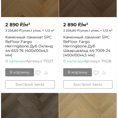
2 890
₽
/
м²
2 890
₽
/
м²
3 236,80
₽
/
упак.
1 упак.
=
1,12
м²
3 236,80
₽
/
упак.
1 упак.
=
1,12
м²
Каменный ламинат SPC
Каменный ламинат SPC
ReFloor Fargo
ReFloor Fargo
Herringbone Дуб Окленд
Herringbone Дуб
44-653-76 (400х100х4,5
Шварцвальд 44-7009-24
мм)
(400х100х4,5 мм)
В наличии
Артикул
71027
В наличии
Артикул
71028
В корзину
В корзину
Быстрый заказ
Быстрый заказ