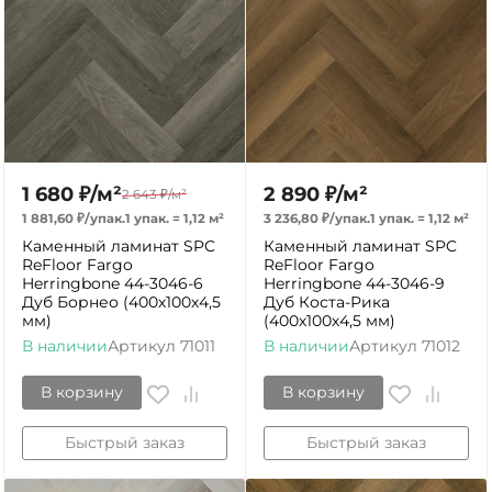
1 680
₽
/
м²
2 890
₽
/
м²
2 643
₽
/
м²
1 881,60
₽
/
упак.
1 упак.
=
1,12
м²
3 236,80
₽
/
упак.
1 упак.
=
1,12
м²
Каменный ламинат SPC
Каменный ламинат SPC
ReFloor Fargo
ReFloor Fargo
Herringbone 44-3046-6
Herringbone 44-3046-9
Дуб Борнео (400х100х4,5
Дуб Коста-Рика
мм)
(400х100х4,5 мм)
В наличии
Артикул
71011
В наличии
Артикул
71012
В корзину
В корзину
Быстрый заказ
Быстрый заказ