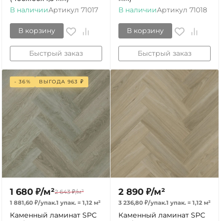
В наличии
Артикул
71017
В наличии
Артикул
71018
В корзину
В корзину
Быстрый заказ
Быстрый заказ
- 36%
ВЫГОДА
963
₽
1 680
₽
/
м²
2 890
₽
/
м²
2 643
₽
/
м²
1 881,60
₽
/
упак.
1 упак.
=
1,12
м²
3 236,80
₽
/
упак.
1 упак.
=
1,12
м²
Каменный ламинат SPC
Каменный ламинат SPC