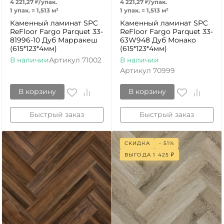
4 221,27
₽
/
упак.
4 221,27
₽
/
упак.
1 упак.
=
1,513
м²
1 упак.
=
1,513
м²
Каменный ламинат SPC
Каменный ламинат SPC
ReFloor Fargo Parquet 33-
ReFloor Fargo Parquet 33-
81996-10 Дуб Марракеш
63W948 Дуб Монако
(615*123*4мм)
(615*123*4мм)
В наличии
Артикул
71002
В наличии
Артикул
70999
В корзину
В корзину
Быстрый заказ
Быстрый заказ
СКИДКА
- 51%
ВЫГОДА
1 425
₽