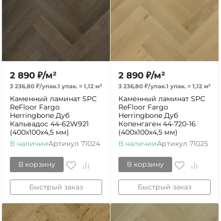
2 890
₽
/
м²
2 890
₽
/
м²
3 236,80
₽
/
упак.
1 упак.
=
1,12
м²
3 236,80
₽
/
упак.
1 упак.
=
1,12
м²
Каменный ламинат SPC
Каменный ламинат SPC
ReFloor Fargo
ReFloor Fargo
Herringbone Дуб
Herringbone Дуб
Кальвадос 44-62W921
Копенгаген 44-720-16
(400х100х4,5 мм)
(400х100х4,5 мм)
В наличии
Артикул
71024
В наличии
Артикул
71025
В корзину
В корзину
Быстрый заказ
Быстрый заказ