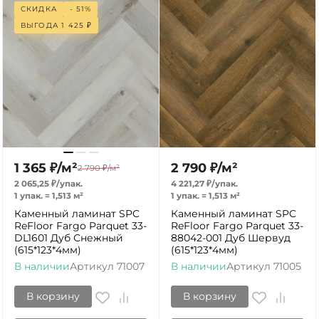
СКИДКА
- 51%
ВЫГОДА
1 425
₽
1 365
₽
/
м²
2 790
₽
/
м²
2 790
₽
/
м²
2 065,25
₽
/
упак.
4 221,27
₽
/
упак.
1 упак.
=
1,513
м²
1 упак.
=
1,513
м²
Каменный ламинат SPC
Каменный ламинат SPC
ReFloor Fargo Parquet 33-
ReFloor Fargo Parquet 33-
DL1601 Дуб Снежный
88042-001 Дуб Шервуд
(615*123*4мм)
(615*123*4мм)
В наличии
Артикул
71007
В наличии
Артикул
71005
В корзину
В корзину