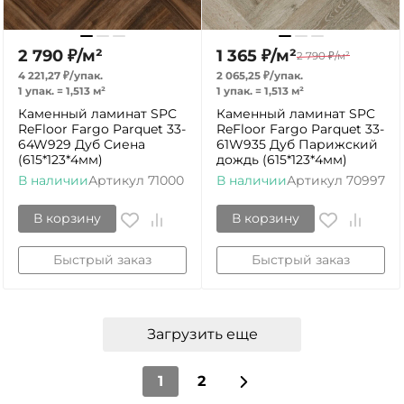
2 790
₽
/
м²
1 365
₽
/
м²
2 790
₽
/
м²
4 221,27
₽
/
упак.
2 065,25
₽
/
упак.
1 упак.
=
1,513
м²
1 упак.
=
1,513
м²
Каменный ламинат SPC
Каменный ламинат SPC
ReFloor Fargo Parquet 33-
ReFloor Fargo Parquet 33-
64W929 Дуб Сиена
61W935 Дуб Парижский
(615*123*4мм)
дождь (615*123*4мм)
В наличии
Артикул
71000
В наличии
Артикул
70997
В корзину
В корзину
Быстрый заказ
Быстрый заказ
Загрузить еще
1
2