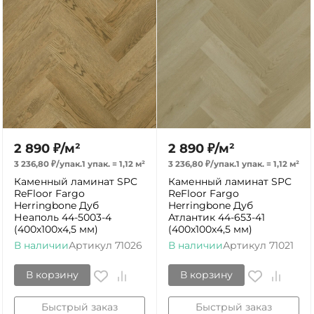
2 890
₽
/
м²
2 890
₽
/
м²
3 236,80
₽
/
упак.
1 упак.
=
1,12
м²
3 236,80
₽
/
упак.
1 упак.
=
1,12
м²
Каменный ламинат SPC
Каменный ламинат SPC
ReFloor Fargo
ReFloor Fargo
Herringbone Дуб
Herringbone Дуб
Неаполь 44-5003-4
Атлантик 44-653-41
(400х100х4,5 мм)
(400х100х4,5 мм)
В наличии
Артикул
71026
В наличии
Артикул
71021
В корзину
В корзину
Быстрый заказ
Быстрый заказ