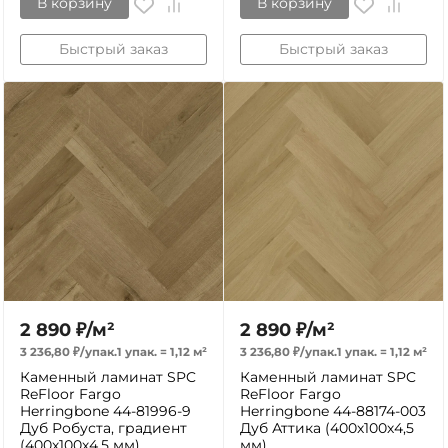
В корзину
В корзину
Быстрый заказ
Быстрый заказ
2 890
₽
/
м²
2 890
₽
/
м²
3 236,80
₽
/
упак.
1 упак.
=
1,12
м²
3 236,80
₽
/
упак.
1 упак.
=
1,12
м²
Каменный ламинат SPC
Каменный ламинат SPC
ReFloor Fargo
ReFloor Fargo
Herringbone 44-81996-9
Herringbone 44-88174-003
Дуб Робуста, градиент
Дуб Аттика (400х100х4,5
(400х100х4,5 мм)
мм)