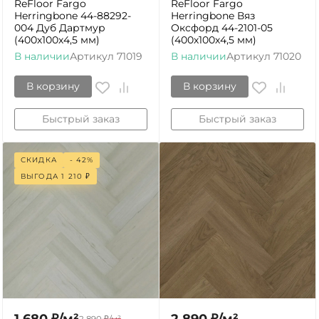
ReFloor Fargo
ReFloor Fargo
Herringbone 44-88292-
Herringbone Вяз
004 Дуб Дартмур
Оксфорд 44-2101-05
(400х100х4,5 мм)
(400х100х4,5 мм)
В наличии
Артикул
71019
В наличии
Артикул
71020
В корзину
В корзину
Быстрый заказ
Быстрый заказ
СКИДКА
- 42%
ВЫГОДА
1 210
₽