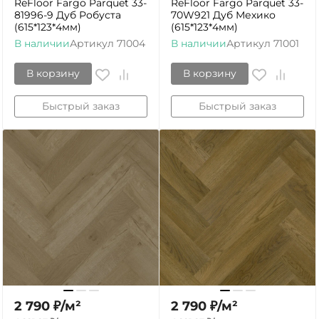
ReFloor Fargo Parquet 33-
ReFloor Fargo Parquet 33-
81996-9 Дуб Робуста
70W921 Дуб Мехико
(615*123*4мм)
(615*123*4мм)
В наличии
Артикул
71004
В наличии
Артикул
71001
В корзину
В корзину
Быстрый заказ
Быстрый заказ
2 790
₽
/
м²
2 790
₽
/
м²