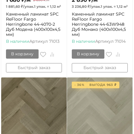
1 680
₽
/
м²
2 890
₽
/
м²
2 890
₽
/
м²
1 881,60
₽
/
упак.
1 упак.
=
1,12
м²
3 236,80
₽
/
упак.
1 упак.
=
1,12
м²
Каменный ламинат SPC
Каменный ламинат SPC
ReFloor Fargo
ReFloor Fargo
Herringbone 44-4070-2
Herringbone 44-63W948
Дуб Модена (400х100х4,5
Дуб Монако (400х100х4,5
мм)
мм)
В наличии
Артикул
71013
В наличии
Артикул
71014
В корзину
В корзину
Быстрый заказ
Быстрый заказ
- 36%
ВЫГОДА
963
₽