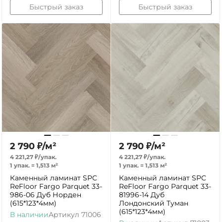
Быстрый заказ
Быстрый заказ
2 790
₽
/
м²
2 790
₽
/
м²
4 221,27
₽
/
упак.
4 221,27
₽
/
упак.
1 упак.
=
1,513
м²
1 упак.
=
1,513
м²
Каменный ламинат SPC
Каменный ламинат SPC
ReFloor Fargo Parquet 33-
ReFloor Fargo Parquet 33-
986-06 Дуб Норден
81996-14 Дуб
(615*123*4мм)
Лондонский Туман
(615*123*4мм)
В наличии
Артикул
71006