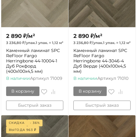
2 890
₽
/
м²
2 890
₽
/
м²
3 236,80
₽
/
упак.
1 упак.
=
1,12
м²
3 236,80
₽
/
упак.
1 упак.
=
1,12
м²
Каменный ламинат SPC
Каменный ламинат SPC
ReFloor Fargo
ReFloor Fargo
Herringbone 44-10004-1
Herringbone 44-3046-4
Дуб Рокфорд
Дуб Верде (400х100х4,5
(400х100х4,5 мм)
мм)
В наличии
Артикул
71009
В наличии
Артикул
71010
В корзину
В корзину
Быстрый заказ
Быстрый заказ
СКИДКА
- 36%
ВЫГОДА
963
₽