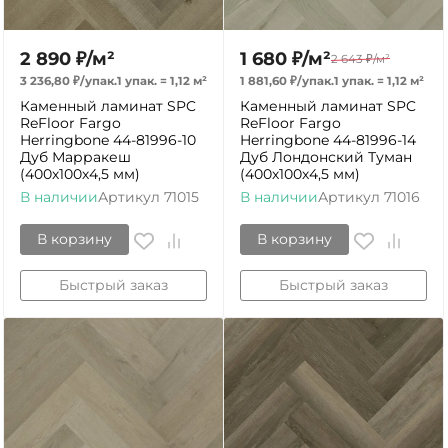
2 890
₽
/
м²
1 680
₽
/
м²
2 643
₽
/
м²
3 236,80
₽
/
упак.
1 упак.
=
1,12
м²
1 881,60
₽
/
упак.
1 упак.
=
1,12
м²
Каменный ламинат SPC
Каменный ламинат SPC
ReFloor Fargo
ReFloor Fargo
Herringbone 44-81996-10
Herringbone 44-81996-14
Дуб Марракеш
Дуб Лондонский Туман
(400х100х4,5 мм)
(400х100х4,5 мм)
В наличии
Артикул
71015
В наличии
Артикул
71016
В корзину
В корзину
Быстрый заказ
Быстрый заказ