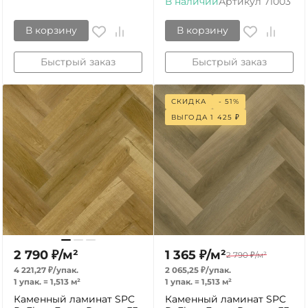
В наличии
Артикул
71003
В корзину
В корзину
Быстрый заказ
Быстрый заказ
СКИДКА
- 51%
ВЫГОДА
1 425
₽
2 790
₽
/
м²
1 365
₽
/
м²
2 790
₽
/
м²
4 221,27
₽
/
упак.
2 065,25
₽
/
упак.
1 упак.
=
1,513
м²
1 упак.
=
1,513
м²
Каменный ламинат SPC
Каменный ламинат SPC