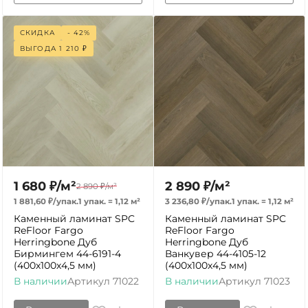
СКИДКА
- 42%
ВЫГОДА
1 210
₽
1 680
₽
/
м²
2 890
₽
/
м²
2 890
₽
/
м²
1 881,60
₽
/
упак.
1 упак.
=
1,12
м²
3 236,80
₽
/
упак.
1 упак.
=
1,12
м²
Каменный ламинат SPC
Каменный ламинат SPC
ReFloor Fargo
ReFloor Fargo
Herringbone Дуб
Herringbone Дуб
Бирмингем 44-6191-4
Ванкувер 44-4105-12
(400х100х4,5 мм)
(400х100х4,5 мм)
В наличии
Артикул
71022
В наличии
Артикул
71023